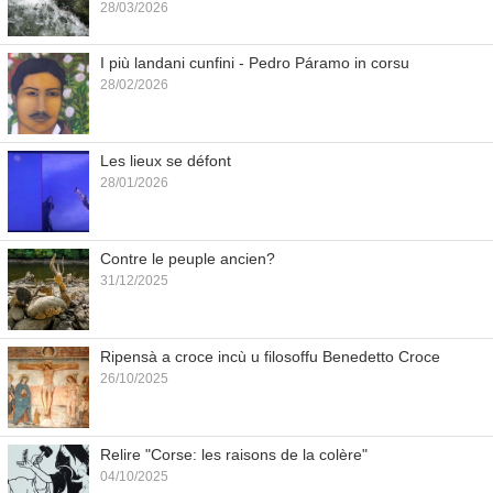
28/03/2026
I più landani cunfini - Pedro Páramo in corsu
28/02/2026
Les lieux se défont
28/01/2026
Contre le peuple ancien?
31/12/2025
Ripensà a croce incù u filosoffu Benedetto Croce
26/10/2025
Relire "Corse: les raisons de la colère"
04/10/2025