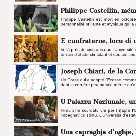
Philippe Castellin, mém
Philippe Castellin est mort en octobr
personnalité brillante et atypique qui a
E cunfraterne, locu di
Voilà près de cinq ans que l’Université
terrain d’étude stimulant et des amitiés
Joseph Chiari, de la Cor
Un Corse qui a adopté l’Ecosse comme sa
dont la carrière peu banale mérite qu’o
U Palazzu Naziunale, un
Nimu s’hè scurdatu chì per (ri)apre l’
impegnati cù stintu. L’Università d’esta
Una capraghja d'oghje, 