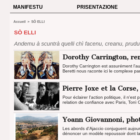
MANIFESTU
PRISENTAZIONE
Accueil
>
SÒ ELLI
SÒ ELLI
Andemu à scuntrà quelli chì facenu, creanu, prud
Dorothy Carrington, r
Dorothy Carrington est assurément l'aut
Beretti nous raconte ici le complexe par
Pierre Joxe et la Cors
Pour éclairer l'action politique, il n'e
relation de confiance avec Paris, Tonì 
Yoann Giovannoni, pho
Les abords d'Ajaccio conjuguent aujou
dénoncer un modèle repoussoir dont la 