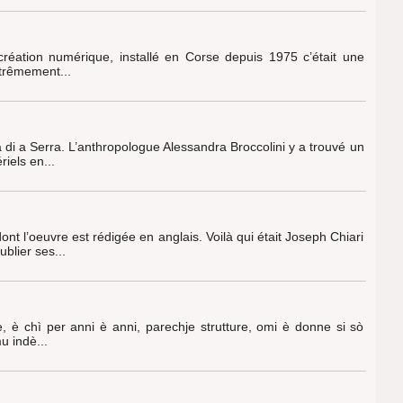
 création numérique, installé en Corse depuis 1975 c’était une
xtrêmement...
a di a Serra. L’anthropologue Alessandra Broccolini y a trouvé un
iels en...
nt l’oeuvre est rédigée en anglais. Voilà qui était Joseph Chiari
blier ses...
e, è chì per anni è anni, parechje strutture, omi è donne si sò
u indè...