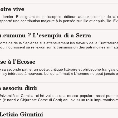
oire vive
e dernier. Enseignant de philosophie, éditeur, auteur, pionnier de la
 apporté une contribution majeure à la pensée sur l’île et depuis l’île. E
 u cumunu ? L'esempiu di a Serra
 romaine de la Sapienza suit attentivement les travaux de la Cunfratern
 qui nourrissent sa réflexion sur la transmission des patrimoines immatér
se à l’Ecosse
 seconde patrie, un poète, critique littéraire et philosophe français do
n s’y intéresse à nouveau. Lui qui affirmait « L’homme ne peut jamais ou
 associu dinù
Università di Corsica, ci hè vulsuta una mossa populare assai putent
te (è nanzi e Ghjurnate Corse di Corti) anu avutu un rollu impurtantissim
Letizia Giuntini