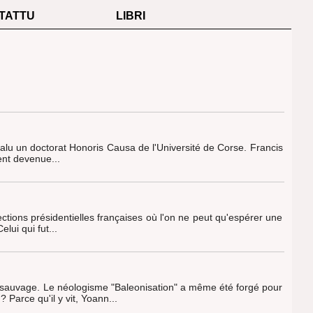
TATTU
LIBRI
valu un doctorat Honoris Causa de l'Université de Corse. Francis
ent devenue...
lections présidentielles françaises où l'on ne peut qu'espérer une
ui qui fut...
n sauvage. Le néologisme "Baleonisation" a même été forgé pour
arce qu'il y vit, Yoann...