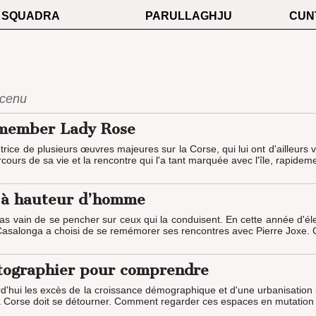
SQUADRA
PARULLAGHJU
CUN
ucenu
emember Lady Rose
rice de plusieurs œuvres majeures sur la Corse, qui lui ont d'ailleurs 
cours de sa vie et la rencontre qui l'a tant marquée avec l'île, rapidem
e, à hauteur d’homme
st pas vain de se pencher sur ceux qui la conduisent. En cette année d'é
Casalonga a choisi de se remémorer ses rencontres avec Pierre Joxe. Cel
tographier pour comprendre
rd'hui les excès de la croissance démographique et d'une urbanisatio
Corse doit se détourner. Comment regarder ces espaces en mutation ? P