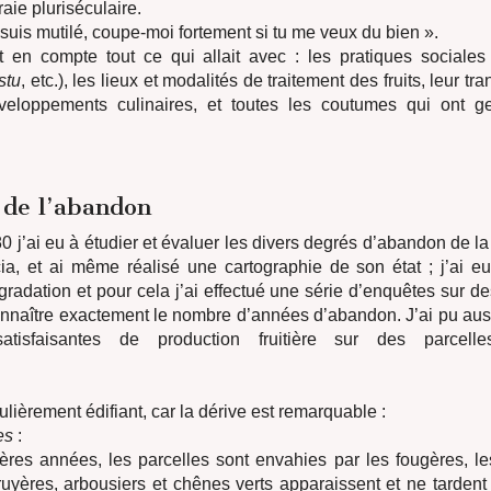
aie pluriséculaire.
 suis mutilé, coupe-moi fortement si tu me veux du bien ».
t en compte tout ce qui allait avec : les pratiques sociales
stu
, etc.), les lieux et modalités de traitement des fruits, leur t
éveloppements culinaires, et toutes les coutumes qui ont 
 de l’abandon
 j’ai eu à étudier et évaluer les divers degrés d’abandon de la
ia, et ai même réalisé une cartographie de son état ; j’ai eu
radation et pour cela j’ai effectué une série d’enquêtes sur de
onnaître exactement le nombre d’années d’abandon. J’ai pu auss
satisfaisantes de production fruitière sur des parcell
ulièrement édifiant, car la dérive est remarquable :
es
:
res années, les parcelles sont envahies par les fougères, les
ruyères, arbousiers et chênes verts apparaissent et ne tardent 