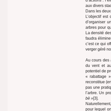
d’actions : l’
aux divers st
Dans les deux 
L’objectif est
d’organiser u
arbres pour qu
La densité des
faudra élimine
c’est ce qui o
verger géré n
Au cours des 
du vent et au
potentiel de p
« rabattage »
reconstitue (e
pas une pratiq
l’arbre. Un p
bè »
[3].
Naturellement,
pour lequel on