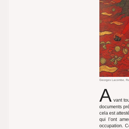
Georges Lacombe, Ra
A
vant to
documents préc
cela est attes
qui l’ont ame
occupation. C