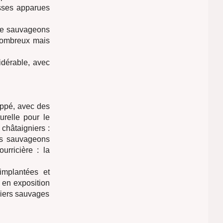
sses apparues
 de sauvageons
 nombreux mais
sidérable, avec
oppé, avec des
urelle pour le
 châtaigniers :
Les sauvageons
urricière : la
implantées et
s en exposition
niers sauvages