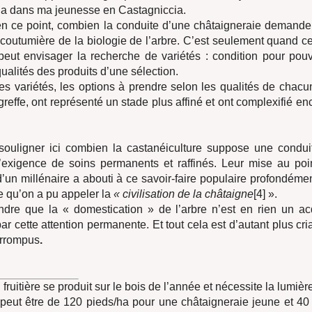
la dans ma jeunesse en Castagniccia.
 en ce point, combien la conduite d’une châtaigneraie demand
outumière de la biologie de l’arbre. C’est seulement quand ce
peut envisager la recherche de variétés : condition pour pouv
ualités des produits d’une sélection.
es variétés, les options à prendre selon les qualités de chacun
greffe, ont représenté un stade plus affiné et ont complexifié en
 souligner ici combien la castanéiculture suppose une condu
l’exigence de soins permanents et raffinés. Leur mise au poi
’un millénaire a abouti à ce savoir-faire populaire profondémen
ce qu’on a pu appeler la
« civilisation de la châtaigne
[4] ».
ndre que la « domestication » de l’arbre n’est en rien un acq
ar cette attention permanente. Et tout cela est d’autant plus cri
errompus
.
n fruitière se produit sur le bois de l’année et nécessite la lumière
 peut être de 120 pieds/ha pour une châtaigneraie jeune et 40