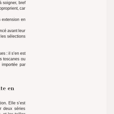
soigner, bref
pproprient, car
n extension en
encé avant leur
 les sélections
s : il s’en est
és toscanes ou
 importée par
ite en
on. Elle s’est
ar deux séries