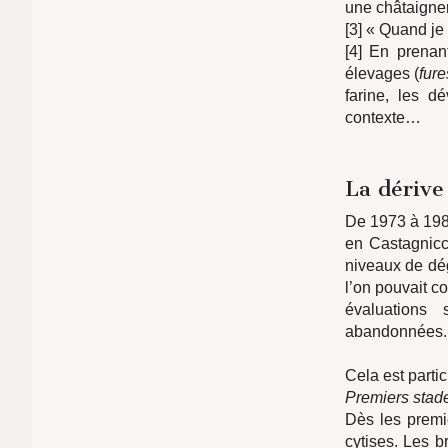
une châtaigner
[3] « Quand je
[4] En prenan
élevages (
fure
farine, les d
contexte…
La dérive
De 1973 à 1980
en Castagnicc
niveaux de dég
l’on pouvait c
évaluations 
abandonnées.
Cela est partic
Premiers stad
Dès les premiè
cytises. Les b