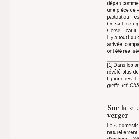
départ comme 
une pièce de ve
partout où il es
On sait bien 
Corse – car il 
Il y a tout li
arrivée, compt
ont été réalisé
[1] Dans les an
révélé plus de
liguriennes. I
greffe. (cf.
Châ
Sur la « 
verger
La « domestica
naturellement