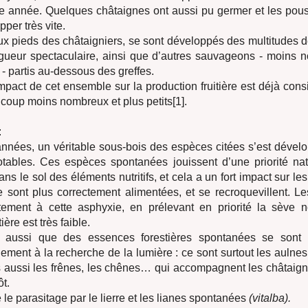
e année. Quelques châtaignes ont aussi pu germer et les pou
per très vite.
aux pieds des châtaigniers, se sont développés des multitudes
igueur spectaculaire, ainsi que d’autres sauvageons - moins
 - partis au-dessous des greffes.
impact de cet ensemble sur la production fruitière est déjà con
ucoup moins nombreux et plus petits[1].
:
nnées, un véritable sous-bois des espèces citées s’est dével
tables. Ces espèces spontanées jouissent d’une priorité nat
s le sol des éléments nutritifs, et cela a un fort impact sur les
e sont plus correctement alimentées, et se recroquevillent. 
rtement à cette asphyxie, en prélevant en priorité la sève no
ière est très faible.
r aussi que des essences forestières spontanées se sont 
dement à la recherche de la lumière : ce sont surtout les aulne
s aussi les frênes, les chênes… qui accompagnent les châtaig
t.
 le parasitage par le lierre et les lianes spontanées
(vitalba).