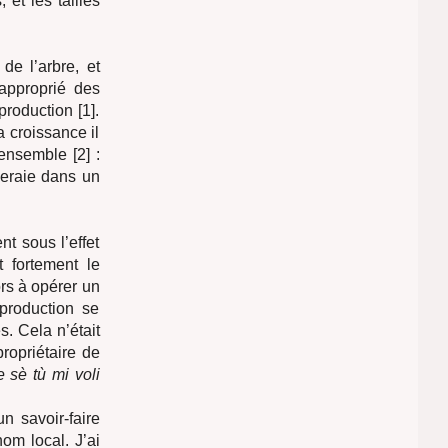
 et les tailles
 de l’arbre, et
approprié des
roduction [1].
a croissance il
ensemble [2] :
neraie dans un
t sous l’effet
 fortement le
rs à opérer un
production se
. Cela n’était
ropriétaire de
e sè tù mi voli
n savoir-faire
nom local. J’ai