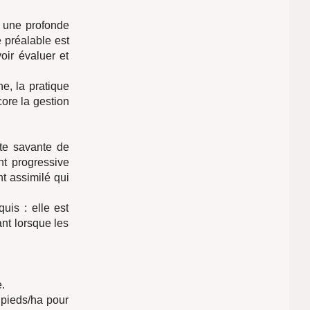
e une profonde
 préalable est
oir évaluer et
e, la pratique
core la gestion
ite savante de
nt progressive
t assimilé qui
uis : elle est
ant lorsque les
.
 pieds/ha pour