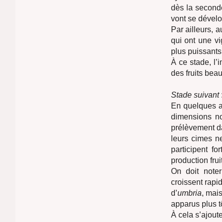
dès la second
vont se dévelop
Par ailleurs, 
qui ont une v
plus puissants
À ce stade, l’
des fruits bea
Stade suivant
En quelques a
dimensions no
prélèvement dan
leurs cimes n
participent fo
production fruit
On doit note
croissent rapi
d’
umbria
, mai
apparus plus tô
À cela s’ajoute