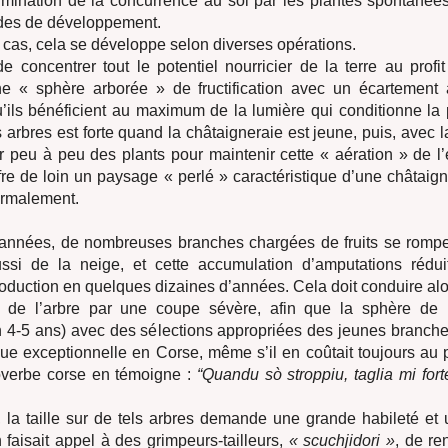
élimination de la concurrence au sol par les plantes spontanées,
ades de développement.
cas, cela se développe selon diverses opérations.
 de concentrer tout le potentiel nourricier de la terre au profit
ne « sphère arborée » de fructification avec un écartement 
’ils bénéficient au maximum de la lumière qui conditionne la p
 arbres est forte quand la châtaigneraie est jeune, puis, avec l
r peu à peu des plants pour maintenir cette « aération » de l’
ffre de loin un paysage « perlé » caractéristique d’une châtaig
ormalement.
années, de nombreuses branches chargées de fruits se rompen
ssi de la neige, et cette accumulation d’amputations réduit
roduction en quelques dizaines d’années. Cela doit conduire alo
 de l’arbre par une coupe sévère, afin que la sphère de 
n 4-5 ans) avec des sélections appropriées des jeunes branches
ue exceptionnelle en Corse, même s’il en coûtait toujours au p
roverbe corse en témoigne :
“Quandu sò stroppiu, taglia mi fort
 la taille sur de tels arbres demande une grande habileté et u
 faisait appel à des grimpeurs-tailleurs,
« scuchjidori »
, de re