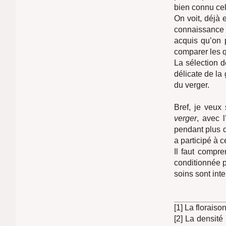
bien connu ce
On voit, déjà
connaissance c
acquis qu’on 
comparer les q
La sélection d
délicate de la 
du verger.
Bref, je veux
verger
, avec 
pendant plus d
a participé à 
Il faut compre
conditionnée p
soins sont int
[1] La floraiso
[2] La densité