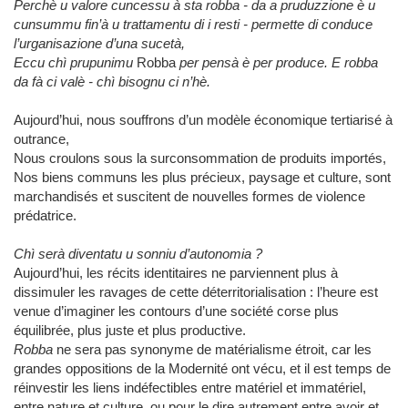
Perchè u valore cuncessu à sta robba - da a pruduzzione è u
cunsummu fin’à u trattamentu di i resti - permette di conduce
l’urganisazione d’una sucetà,
Eccu chì prupunimu
Robba
per pensà è per produce. E robba
da fà ci valè - chì bisognu ci n’hè.
Aujourd’hui, nous souffrons d’un modèle économique tertiarisé à
outrance,
Nous croulons sous la surconsommation de produits importés,
Nos biens communs les plus précieux, paysage et culture, sont
marchandisés et suscitent de nouvelles formes de violence
prédatrice.
Chì serà diventatu u sonniu d’autonomia ?
Aujourd’hui, les récits identitaires ne parviennent plus à
dissimuler les ravages de cette déterritorialisation : l’heure est
venue d’imaginer les contours d’une société corse plus
équilibrée, plus juste et plus productive.
Robba
ne sera pas synonyme de matérialisme étroit, car les
grandes oppositions de la Modernité ont vécu, et il est temps de
réinvestir les liens indéfectibles entre matériel et immatériel,
entre nature et culture, ou pour le dire autrement entre avoir et