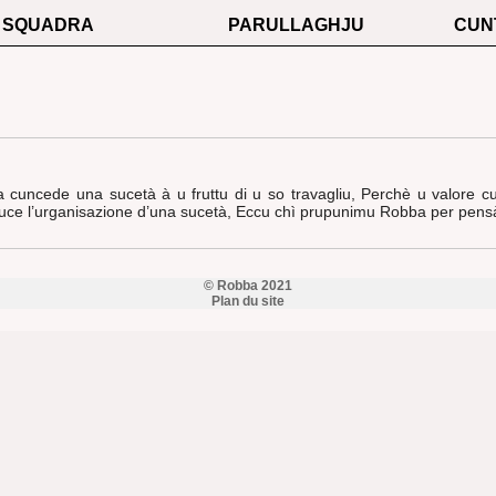
SQUADRA
PARULLAGHJU
CUN
a cuncede una sucetà à u fruttu di u so travagliu, Perchè u valore
onduce l’urganisazione d’una sucetà, Eccu chì prupunimu Robba per pens
© Robba 2021
Plan du site