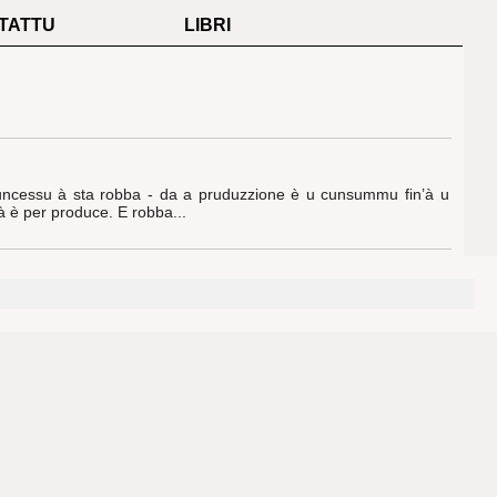
TATTU
LIBRI
 cuncessu à sta robba - da a pruduzzione è u cunsummu fin’à u
à è per produce. E robba...