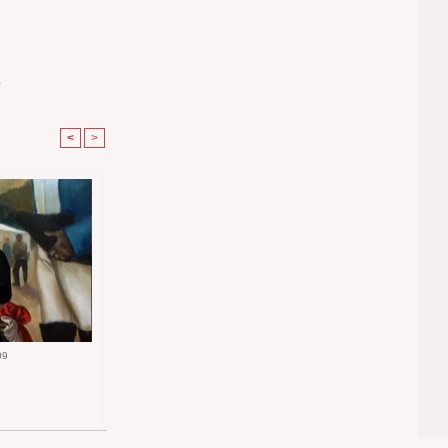
e
<
>
09