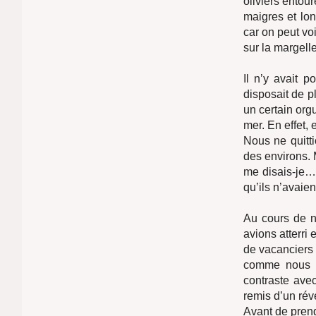
oliviers entou
maigres et lon
car on peut vo
sur la margelle
Il n’y avait p
disposait de p
un certain orgu
mer. En effet,
Nous ne quitti
des environs. 
me disais-je… 
qu’ils n’avaien
Au cours de n
avions atterri 
de vacanciers 
comme nous l’
contraste ave
remis d’un réve
Avant de prend