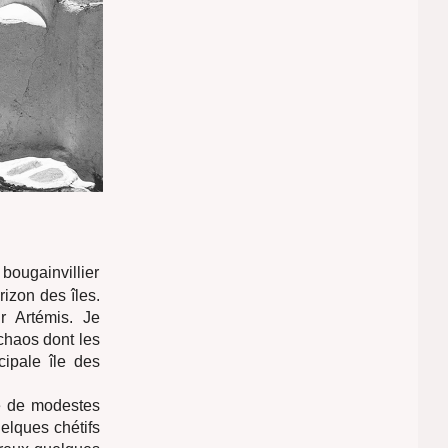
bougainvillier
rizon des îles.
r Artémis. Je
 chaos dont les
cipale île des
de de modestes
uelques chétifs