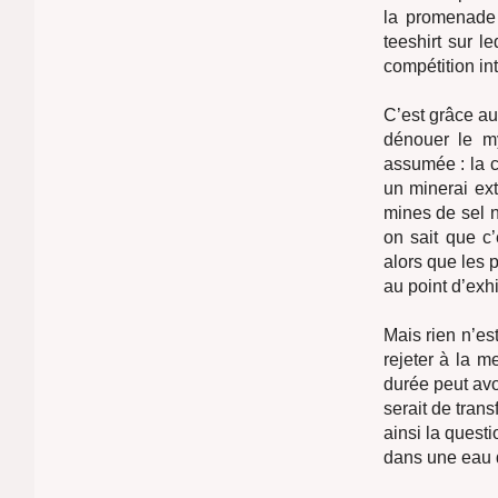
la promenade 
teeshirt sur l
compétition int
C’est grâce au
dénouer le my
assumée : la c
un minerai ext
mines de sel n
on sait que c
alors que les 
au point d’exhi
Mais rien n’es
rejeter à la m
durée peut avo
serait de tran
ainsi la quest
dans une eau dé