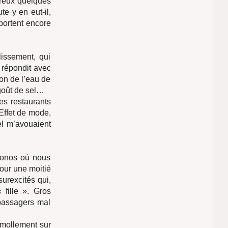
creux quelques
te y en eut-il,
 portent encore
blissement, qui
r répondit avec
ion de l’eau de
 goût de sel…
es restaurants
 Effet de mode,
el m’avouaient
konos où nous
pour une moitié
urexcités qui,
fille ». Gros
 passagers mal
 mollement sur