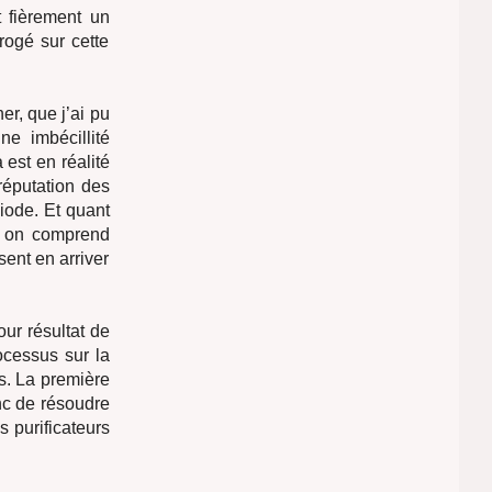
 fièrement un
rrogé sur cette
er, que j’ai pu
ne imbécillité
 est en réalité
réputation des
 iode. Et quant
e, on comprend
ent en arriver
our résultat de
ocessus sur la
s. La première
onc de résoudre
s purificateurs