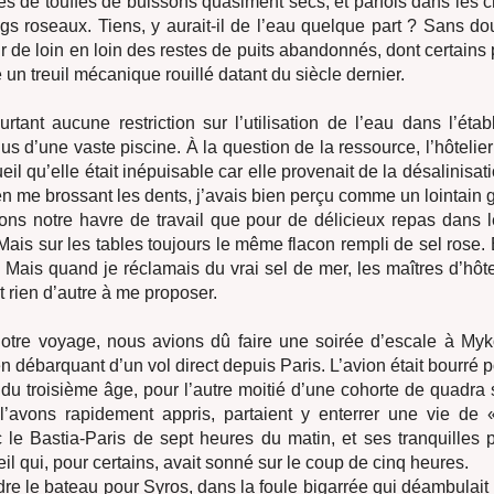
rés de touffes de buissons quasiment secs, et parfois dans les 
gs roseaux. Tiens, y aurait-il de l’eau quelque part ? Sans dou
ir de loin en loin des restes de puits abandonnés, dont certains
 un treuil mécanique rouillé datant du siècle dernier.
ourtant aucune restriction sur l’utilisation de l’eau dans l’éta
lus d’une vaste piscine. À la question de la ressource, l’hôtelie
eil qu’elle était inépuisable car elle provenait de la désalinisat
 en me brossant les dents, j’avais bien perçu comme un lointain
ons notre havre de travail que pour de délicieux repas dans l
Mais sur les tables toujours le même flacon rempli de sel rose.
Mais quand je réclamais du vrai sel de mer, les maîtres d’hôt
t rien d’autre à me proposer.
otre voyage, nous avions dû faire une soirée d’escale à My
en débarquant d’un vol direct depuis Paris. L’avion était bourré 
du troisième âge, pour l’autre moitié d’une cohorte de quadra s
avons rapidement appris, partaient y enterrer une vie de « 
c le Bastia-Paris de sept heures du matin, et ses tranquilles
il qui, pour certains, avait sonné sur le coup de cinq heures.
re le bateau pour Syros, dans la foule bigarrée qui déambulait