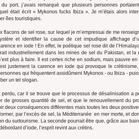
du port, j’avais remarqué que plusieurs personnes portaient
equel était écrit « Mykonos fucks Ibiza ». Je m’étais alors inte
er-îles touristiques.
x flacons de sel rose, sur lequel je m’empressai de me renseign
stère et identifier la cause de cet impudique affichage d’u
arence en iode ! En effet, le poétique sel rose dit de l’Himalaya
rait industriellement dans les mines de sel du Pakistan, et la 
’est plus à faire. Il est certes riche en sodium, mais pauvre en
’est justement la carence en iode qui provoque le crétinism
personnes qui fréquentent assidûment Mykonos - ou Ibiza - puiss
ber un tel slogan.
t perdu, car il se trouve que le processus de désalinisation a p
er de grosses quantité de sel, et que le renouvellement du pr
ir deux conséquences différentes mais toutes les deux positive
sformer, par l’excès de sel, la Méditerranée en mer morte, et d
ion du surtourisme. La seconde pourrait être que, grâce aux bain
bordant d’iode, l’esprit revint aux crétins.