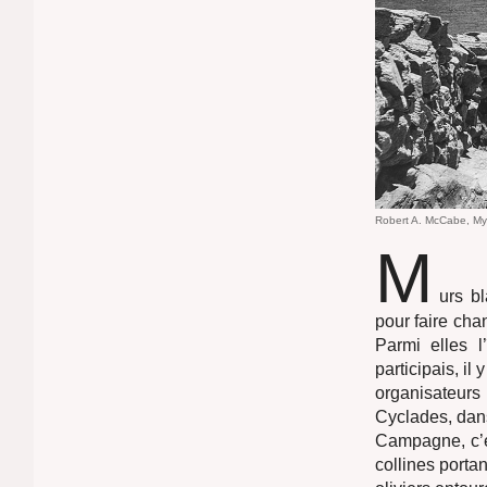
Robert A. McCabe, M
M
urs bl
pour faire cha
Parmi elles l
participais, i
organisateurs 
Cyclades, dan
Campagne, c’e
collines porta