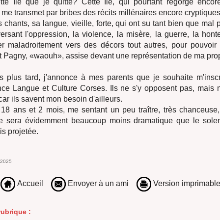
ette île que je quitte? Cette île, qui pourtant regorge enco
me transmet par bribes des récits millénaires encore cryptique
s chants, sa langue, vieille, forte, qui ont su tant bien que mal 
versant l'oppression, la violence, la misère, la guerre, la honte
r maladroitement vers des décors tout autres, pour pouvoir 
 Pagny, «waouh», assise devant une représentation de ma prop
s plus tard, j'annonce à mes parents que je souhaite m'inscr
nce Langue et Culture Corses. Ils ne s'y opposent pas, mais n
ar ils savent mon besoin d'ailleurs.
à 18 ans et 2 mois, me sentant un peu traître, très chanceuse,
 ce sera évidemment beaucoup moins dramatique que le solen
is projetée.
 2025
Accueil
Envoyer à un ami
Version imprimabl
ubrique :