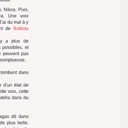
, Nikos. Puis,
ra
. Une voix
'ai du mal à y
ant de
Battista
n'y a plus de
 possibles, et
ne peuvent pas
résomptueuse.
t tombent dans
e d'un état de
tte voix, cette
utella dans du
iagas dit dans
de plus belle.