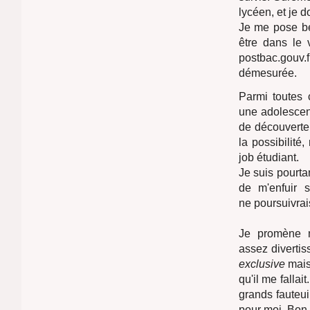
lycéen, et je 
Je me pose be
être dans le
postbac.gouv.
démesurée.
Parmi toutes 
une adolescent
de découverte.
la possibilité
job étudiant.
Je suis pourta
de m'enfuir s
ne poursuivrai
Je promène m
assez divertis
exclusive
mais 
qu'il me falla
grands fauteui
pour moi. Bon