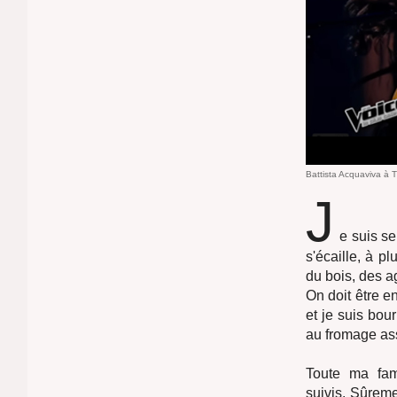
Battista Acquaviva à 
J
e suis se
s'écaille, à p
du bois, des a
On doit être e
et je suis bou
au fromage assi
Toute ma fam
suivis. Sûreme