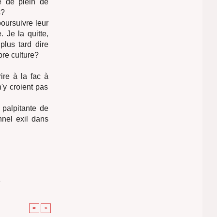
re de plein de
s?
poursuivre leur
. Je la quitte,
plus tard dire
re culture?
ire à la fac à
'y croient pas
 palpitante de
nel exil dans
e
<
>