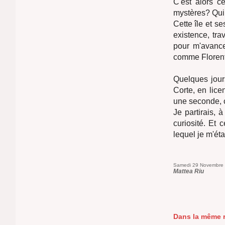
C'est alors c
mystères? Qui 
Cette île et se
existence, tra
pour m'avance
comme Florent
Quelques jour
Corte, en lice
une seconde, c
Je partirais, 
curiosité. Et
lequel je m'éta
Samedi 29 Novembre
Mattea Riu
Dans la même r