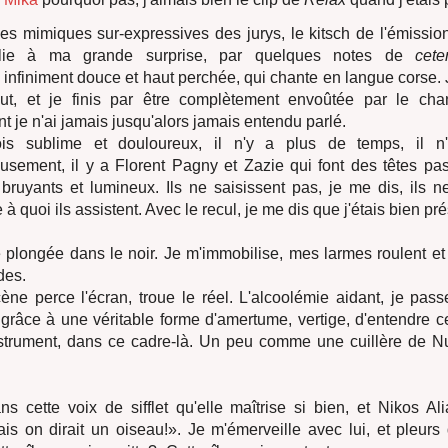
les mimiques sur-expressives des jurys, le kitsch de l'émission
illie à ma grande surprise, par quelques notes de
cete
infiniment douce et haut perchée, qui chante en langue corse. J
but, et je finis par être complètement envoûtée par le ch
nt je n'ai jamais jusqu'alors jamais entendu parlé.
ois sublime et douloureux, il n'y a plus de temps, il 
usement, il y a Florent Pagny et Zazie qui font des têtes pas
 bruyants et lumineux. Ils ne saisissent pas, je me dis, ils 
à quoi ils assistent. Avec le recul, je me dis que j'étais bien p
e plongée dans le noir. Je m'immobilise, mes larmes roulent e
des.
cène perce l'écran, troue le réel. L'alcoolémie aidant, je pass
 grâce à une véritable forme d'amertume, vertige, d'entendre ce
nstrument, dans ce cadre-là. Un peu comme une cuillère de N
s cette voix de sifflet qu'elle maîtrise si bien, et Nikos Al
is on dirait un oiseau!». Je m'émerveille avec lui, et pleurs 