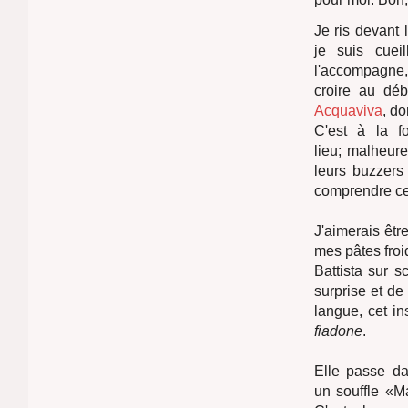
Je ris devant 
je suis cue
l'accompagne, 
croire au dé
Acquaviva
, do
C'est à la f
lieu; malheure
leurs buzzers
comprendre ce 
J'aimerais êtr
mes pâtes froi
Battista sur s
surprise et de
langue, cet i
fiadone
.
Elle passe dan
un souffle «Ma