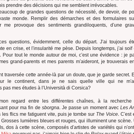
dois prendre des décisions qui me semblent irrévocables.
aucoup de grandes questions de nécessité, de devoir, de pou
 vaste monde. Remplir des démarches et des formulaires s
fr me provoque des sentiments grandiloquents, d'une grav
ces questions, évidemment, celle du départ. J'ai toujours 
e en crise, et l'insularité me pèse. Depuis longtemps, j'ai soif
 Pour tout le monde autour de moi, c'est une évidence : je part
, mes grand-parents et mes parents m'aideront, je trouverais en
nt traversée cette année-là par un doute, que je garde secret. E
ur le continent, dans je ne sais quelle ville qui ne m'a
s pas mes études à l'Università di Corsica?
on regard entre les différentes chaînes, à la recherche
sant pour ma fin de
sborgna
. Je passe un moment avec
Les A
les flics me fatiguent vite, puis je tombe sur
The Voice
. C'est
it. Grosses lumières bleues et rouges, qui illuminent une scène.
ls, dos à cette scène, composés d'artistes de variétés qui n'on
,
Mika
pourquoi pas, j'aimais bien le clip de
Relax
quand j'étais p