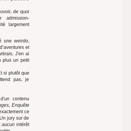
voir, de quoi
ur admission-
ité largement
été une
weirdo
,
 d’aventures et
irais. J'en ai
 plus un petit
t si plutôt que
ttend pas, je
 d'un contenu
nges
,
Enquête
 exactement ce
 Un jury sur de
t aucun intérêt
etite.