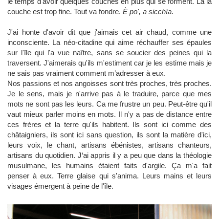
le temps d'avoir quelques couches en plus qui se forment. Là la
couche est trop fine. Tout va fondre.
È po', a sicchìa.
J'ai honte d'avoir dit que j'aimais cet air chaud, comme une
inconsciente. La néo-citadine qui aime réchauffer ses épaules
sur l'île qui l'a vue naître, sans se soucier des peines qui la
traversent. J'aimerais qu'ils m'estiment car je les estime mais je
ne sais pas vraiment comment m’adresser à eux.
Nos passions et nos angoisses sont très proches, très proches.
Je le sens, mais je n'arrive pas à le traduire, parce que mes
mots ne sont pas les leurs. Ca me frustre un peu. Peut-être qu'il
vaut mieux parler moins en mots. Il n'y a pas de distance entre
ces frères et la terre qu'ils habitent. Ils sont ici comme des
châtaigniers, ils sont ici sans question, ils sont la matière d'ici,
leurs voix, le chant, artisans ébénistes, artisans chanteurs,
artisans du quotidien. J‘ai appris il y a peu que dans la théologie
musulmane, les humains étaient faits d'argile. Ça m'a fait
penser à eux. Terre glaise qui s'anima. Leurs mains et leurs
visages émergent à peine de l'île.