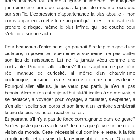
trouve insensée tout en me la figurant intimement, pour laquelle
j'ai même une forme de respect : la peur de mourir ailleurs que
sur son île. L'expression d'appartenance la plus aboutie - mon
corps appartient à cette terre au point qu'il m'est impensable de
prendre le risque, même le plus infime, qu'il se couche pour
s'éteindre sur une autre.
Pour beaucoup d'entre nous, ça pourrait être le pire signe d'une
dictature, imposée par soi-même à soi-même, ne pas quitter
son lieu de naissance. Lui ne l'a jamais vécu comme une
contrainte. Pourquoi aller ailleurs? Il ne s'agit même pas d'un
réel manque de curiosité, ni même d'un chauvinisme
quelconque, puisque cela s'exprime comme une évidence.
Pourquoi aller ailleurs, je ne veux pas partir, je n'en ai pas
besoin. Alors qu'on est aujourd'hui plutôt incités à se mouvoir, à
se déplacer, à voyager pour voyager, à tourister, s'expatrier, à
s'en aller, sceller son corps et son âme à un territoire semblerait
le pire de tous les actes réactionnaires.
Et pourtant, s'il n'y a pas de force contraignante dans ce geste?
Si c'est juste que ça va de soi? Je crois que j’envie un peu cette
vision du monde. Cette nécessité qui domine le reste, à la fois
émotionnelle, et un sens de la responsabilité : rester. Quand je