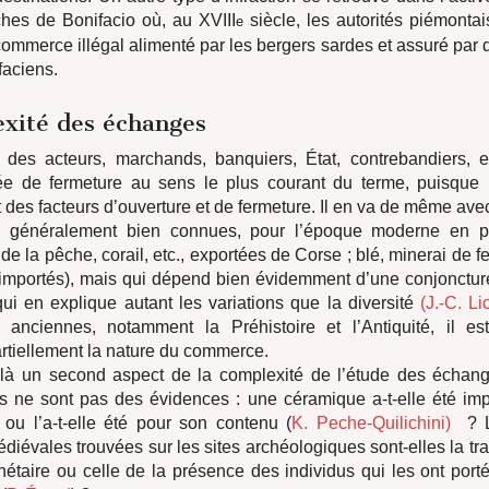
hes de Bonifacio où, au XVIII
siècle, les autorités piémontai
e
 commerce illégal alimenté par les bergers sardes et assuré par
faciens.
xité des échanges
té des acteurs, marchands, banquiers, État, contrebandiers, 
’idée de fermeture au sens le plus courant du terme, puisque
des facteurs d’ouverture et de fermeture. Il en va de même avec
 généralement bien connues, pour l’époque moderne en part
 de la pêche, corail, etc., exportées de Corse ; blé, minerai de fer
importés), mais qui dépend bien évidemment d’une conjonctu
qui en explique autant les variations que la diversité
(J.‑C. Li
 anciennes, notamment la Préhistoire et l’Antiquité, il es
artiellement la nature du commerce.
t là un second aspect de la complexité de l’étude des échang
s ne sont pas des évidences : une céramique a-t-elle été im
 ou l’a-t-elle été pour son contenu (
K. Peche-Quilichini)
? L
diévales trouvées sur les sites archéologiques sont-elles la tr
nétaire ou celle de la présence des individus qui les ont port