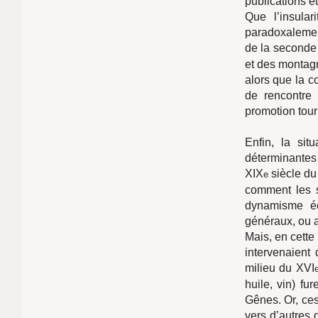
publications e
Que l’insular
paradoxalemen
de la seconde
et des montagn
alors que la c
de rencontre
promotion tour
Enfin, la sit
déterminantes
XIX
siècle du
e
comment les s
dynamisme éco
généraux, ou a
Mais, en cette 
intervenaient 
milieu du XVI
huile, vin) f
Gênes. Or, ce
vers d’autres 