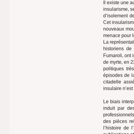
Il existe une a
insularisme, s
d’isolement de
Cet insularis
nouveaux mouv
menace pour le
La représentat
historiens de 
Fumaroli, ont 
de myrte, en 2
politiques tr
épisodes de 
citadelle ass
insulaire n’es
Le biais interp
induit par de
professionnels
des pièces re
l’histoire de