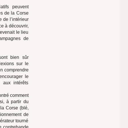
atifs peuvent
es de la Corse
 de l’intérieur
ce à découvrir,
venait le lieu
campagnes de
sont bien sûr
lexions sur le
bien comprendre
encourager le
 aux intérêts
ntré comment
si, à partir du
 la Corse (blé,
isionnement de
érateur tourné
ive contrebande