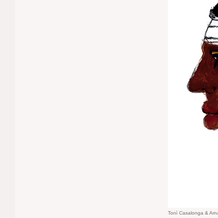
Tonì Casalonga & Arna