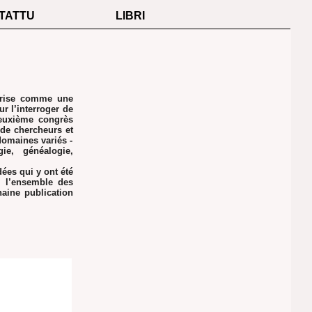
TATTU
LIBRI
mprise comme une
r l’interroger de
deuxième congrès
 de chercheurs et
domaines variés -
gie, généalogie,
dées qui y ont été
i l’ensemble des
haine publication