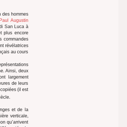
on des hommes
Paul Augustin
 di San Luca à
t plus encore
les commandes
nt révélatrices
nçais au cours
eprésentations
. Ainsi, deux
nt largement
vures de leurs
copiées (il est
ècle.
anges et de la
ère verticale,
on qu’arrivent