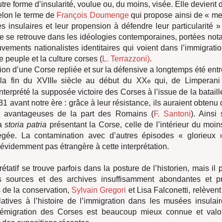
utre forme d’insularité, voulue ou, du moins, visée. Elle devient
elon le terme de
François Doumenge
qui propose ainsi de « me
s insulaires et leur propension à défendre leur particularité »
me se retrouve dans les idéologies contemporaines, portées no
ements nationalistes identitaires qui voient dans l’immigrati
 peuple et la culture corses (
L. Terrazzoni)
.
ion d’une Corse repliée et sur la défensive a longtemps été ent
la fin du XVIII
siècle au début du XX
qui, de Limperani
e
e
interprété la supposée victoire des Corses à l’issue de la bata
31 avant notre ère : grâce à leur résistance, ils auraient obtenu
ès avantageuses de la part des Romains (
F. Santoni
). Ainsi
la
storia patria
présentant la Corse, celle de l’intérieur du mo
iégée. La contamination avec d’autres épisodes « glorieux »
t évidemment pas étrangère à cette interprétation.
rétatif se trouve parfois dans la posture de l’historien, mais il 
s sources et des archives insuffisamment abondantes et p
 de la conservation,
Sylvain Gregori
et Lisa Falconetti, relèvent 
latives à l’histoire de l’immigration dans les musées insulai
 l’émigration des Corses est beaucoup mieux connue et valo