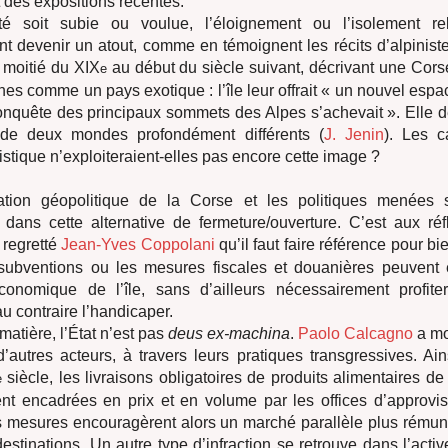
t des expositions récentes.
ité soit subie ou voulue, l’éloignement ou l’isolement rel
t devenir un atout, comme en témoignent les récits d’alpinist
 moitié du XIX
au début du siècle suivant, décrivant une Corse
e
es comme un pays exotique : l’île leur offrait « un nouvel espa
onquête des principaux sommets des Alpes s’achevait ». Elle de
 de deux mondes profondément différents (
J. Jenin
). Les 
istique n’exploiteraient-elles pas encore cette image ?
uation géopolitique de la Corse et les politiques menées 
 dans cette alternative de fermeture/ouverture. C’est aux réf
 regretté
Jean-Yves Coppolani
qu’il faut faire référence pour 
ubventions ou les mesures fiscales et douanières peuvent 
nomique de l’île, sans d’ailleurs nécessairement profiter
u contraire l’handicaper.
matière, l’État n’est pas
deus ex-machina
.
Paolo Calcagno
a mo
d’autres acteurs, à travers leurs pratiques transgressives. Ain
siècle, les livraisons obligatoires de produits alimentaires de
e
urent encadrées en prix et en volume par les offices d’approv
s mesures encouragèrent alors un marché parallèle plus rémun
destinations. Un autre type d’infraction se retrouve dans l’act