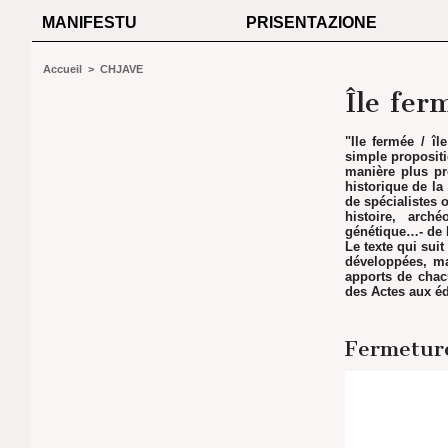
MANIFESTU
PRISENTAZIONE
Accueil
>
CHJAVE
Île fer
"Ile fermée / î
simple propositi
manière plus pr
historique de la
de spécialistes 
histoire, arché
génétique…- de l
Le texte qui sui
développées, ma
apports de chacu
des Actes aux édi
Fermeture