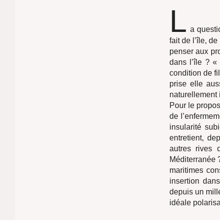
L
a questi
fait de l’île, 
penser aux p
dans l’île ?
condition de fi
prise elle aus
naturellement i
Pour le propos 
de l’enfermeme
insularité sub
entretient, de
autres rives 
Méditerranée ?
maritimes con
insertion dan
depuis un mil
idéale polaris