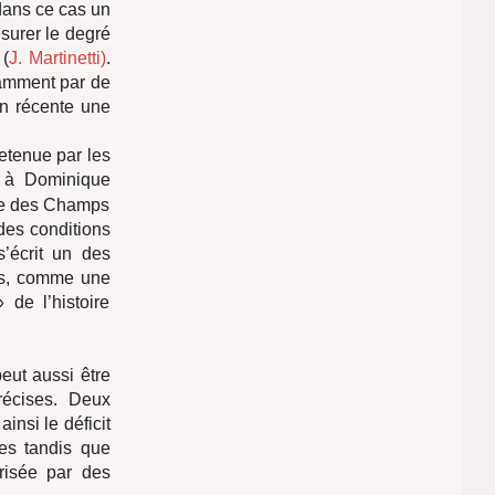
 dans ce cas un
surer le degré
 (
J. Martinetti)
.
tamment par de
on récente une
retenue par les
 à Dominique
ille des Champs
 des conditions
 s’écrit un des
ins, comme une
 de l’histoire
peut aussi être
récises. Deux
ainsi le déficit
res tandis que
risée par des