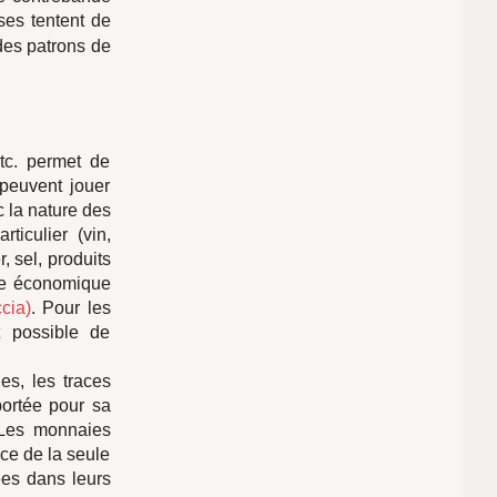
ses tentent de
 des patrons de
etc. permet de
 peuvent jouer
 la nature des
iculier (vin,
, sel, produits
re économique
ccia)
. Pour les
t possible de
es, les traces
portée pour sa
es monnaies
ace de la seule
ées dans leurs