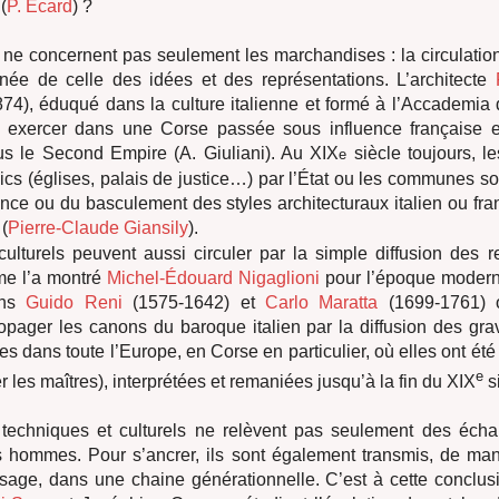
(
P. Écard
) ?
ne concernent pas seulement les marchandises : la circulati
ée de celle des idées et des représentations. L’architecte
74), éduqué dans la culture italienne et formé à l’Accademia
 exercer dans une Corse passée sous influence française e
us le Second Empire (A. Giuliani). Au XIX
siècle toujours, 
e
lics (églises, palais de justice…) par l’État ou les communes so
ce ou du basculement des styles architecturaux italien ou fra
(
Pierre-Claude Giansily
).
ulturels peuvent aussi circuler par la simple diffusion des r
me l’a montré
Michel-Édouard Nigaglioni
pour l’époque moderne
iens
Guido Reni
(1575-1642) et
Carlo Maratta
(1699-1761) o
opager les canons du baroque italien par la diffusion des gra
 dans toute l’Europe, en Corse en particulier, où elles ont été 
e
 les maîtres), interprétées et remaniées jusqu’à la fin du XIX
si
s techniques et culturels ne relèvent pas seulement des éch
s hommes. Pour s’ancrer, ils sont également transmis, de mani
ssage, dans une chaine générationnelle. C’est à cette conclusi