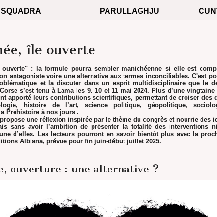
SQUADRA
PARULLAGHJU
CUN
mée, île ouverte
le ouverte" : la formule pourra sembler manichéenne si elle est co
on antagoniste voire une alternative aux termes inconciliables. C'est pou
oblématique et la discuter dans un esprit multidisciplinaire que le 
 Corse s’est tenu à Lama les 9, 10 et 11 mai 2024. Plus d’une vingtaine
ont apporté leurs contributions scientifiques, permettant de croiser des 
ologie, histoire de l’art, science politique, géopolitique, sociolo
a Préhistoire à nos jours .
t propose une réflexion inspirée par le thème du congrès et nourrie des i
is sans avoir l’ambition de présenter la totalité des interventions n
ne d’elles. Les lecteurs pourront en savoir bientôt plus avec la proc
tions Albiana, prévue pour fin juin-début juillet 2025.
, ouverture : une alternative ?