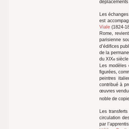
déplacements 
Les échanges 
est accompagn
Viale
(1824-18
Rome, revient
parisienne so
d’édifices pub
de la permanen
du XIX
siècle 
e
Les modèles c
figurées, com
peintres ital
contribué à pr
œuvres vendues
noble de copier
Les transfert
circulation de
par l’apprenti