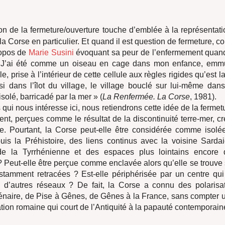
on de la fermeture/ouverture touche d’emblée à la représentati
de la Corse en particulier. Et quand il est question de fermeture,
ropos de
Marie Susini
évoquant sa peur de l’enfermement quand
 « J’ai été comme un oiseau en cage dans mon enfance, em
lle, prise à l’intérieur de cette cellule aux règles rigides qu’est l
si dans l’îlot du village, le village bouclé sur lui-même dan
solé, barricadé par la mer » (
La Renfermée. La Corse
, 1981).
qui nous intéresse ici, nous retiendrons cette idée de la fermetu
nt, perçues comme le résultat de la discontinuité terre-mer, cr
ie. Pourtant, la Corse peut-elle être considérée comme isolée
puis la Préhistoire, des liens continus avec la voisine Sarda
de la Tyrrhénienne et des espaces plus lointains encore 
 Peut-elle être perçue comme enclavée alors qu’elle se trouve 
stamment retracées ? Est-elle périphérisée par un centre qui 
s d’autres réseaux ? De fait, la Corse a connu des polarisa
lénaire, de Pise à Gênes, de Gênes à la France, sans compter 
ation romaine qui court de l’Antiquité à la papauté contemporain