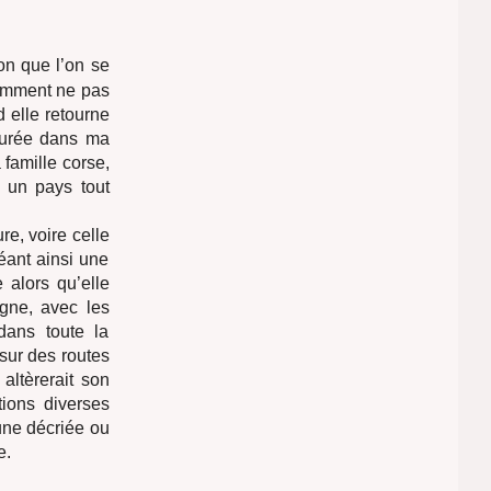
on que l’on se
 comment ne pas
 elle retourne
murée dans ma
a famille corse,
s un pays tout
re, voire celle
éant ainsi une
 alors qu’elle
igne, avec les
dans toute la
sur des routes
altèrerait son
tions diverses
une décriée ou
e.