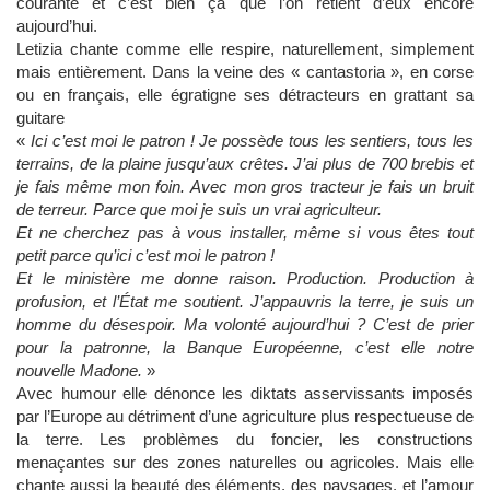
courante et c’est bien ça que l’on retient d’eux encore
aujourd’hui.
Letizia chante comme elle respire, naturellement, simplement
mais entièrement. Dans la veine des « cantastoria », en corse
ou en français, elle égratigne ses détracteurs en grattant sa
guitare
«
Ici c’est moi le patron ! Je possède tous les sentiers, tous les
terrains, de la plaine jusqu’aux crêtes. J’ai plus de 700 brebis et
je fais même mon foin. Avec mon gros tracteur je fais un bruit
de terreur. Parce que moi je suis un vrai agriculteur.
Et ne cherchez pas à vous installer, même si vous êtes tout
petit parce qu’ici c’est moi le patron !
Et le ministère me donne raison. Production. Production à
profusion, et l’État me soutient. J’appauvris la terre, je suis un
homme du désespoir. Ma volonté aujourd’hui ? C’est de prier
pour la patronne, la Banque Européenne, c’est elle notre
nouvelle Madone.
»
Avec humour elle dénonce les diktats asservissants imposés
par l’Europe au détriment d’une agriculture plus respectueuse de
la terre. Les problèmes du foncier, les constructions
menaçantes sur des zones naturelles ou agricoles. Mais elle
chante aussi la beauté des éléments, des paysages, et l’amour