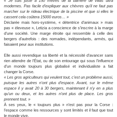
« Je suis juste à 150 mètres de la barrière de villas ultra
modernes. Pas facile d’expliquer aux chèvres qu’il ne faut pas
marcher sur le rideau électrique de la piscine et que si elles le
cassent cela coûtera 15000 euros… »
Déclarée mais hors-système, « détentrice d’animaux » mais
pas « éleveuse », Letizia a conscience de s’inscrire à la marge
d’une société. Une marge étroite qui ressemble à celle des
bergers d’autrefois : des nomades, indépendants, armés, qui
faisaient peur aux institutions.
Elle aussi revendique sa liberté et la nécessité d’avancer sans
rien attendre de l’État, ou de son entourage qui sous l’influence
d’un monde toujours plus globalisé et individualiste a fait
changer la Corse.
« Les gros agriculteurs qui veulent tout, c’est un problème aussi,
puisque les autres n'ont plus d’espace. Avant, sur le même
espace il y avait 20 à 30 bergers, maintenant il n’y en a plus
qu’un ou deux, et les autres n’ont plus de place. Les gros
prennent tout. »
À ses yeux, le « toujours plus » n’est pas pour la Corse :
l’espace comme les ressources y sont limités et il faut que tout
le monde vive.