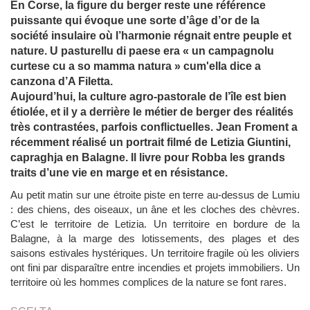
En Corse, la figure du berger reste une référence
puissante qui évoque une sorte d’âge d’or de la
société insulaire où l’harmonie régnait entre peuple et
nature. U pasturellu di paese era « un campagnolu
curtese cu a so mamma natura » cum'ella dice a
canzona d’A Filetta.
Aujourd’hui, la culture agro-pastorale de l’île est bien
étiolée, et il y a derrière le métier de berger des réalités
très contrastées, parfois conflictuelles. Jean Froment a
récemment réalisé un portrait filmé de Letizia Giuntini,
capraghja en Balagne. Il livre pour Robba les grands
traits d’une vie en marge et en résistance.
Au petit matin sur une étroite piste en terre au-dessus de Lumiu
: des chiens, des oiseaux, un âne et les cloches des chèvres.
C’est le territoire de Letizia. Un territoire en bordure de la
Balagne, à la marge des lotissements, des plages et des
saisons estivales hystériques. Un territoire fragile où les oliviers
ont fini par disparaître entre incendies et projets immobiliers. Un
territoire où les hommes complices de la nature se font rares.