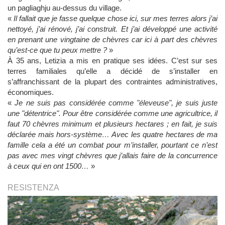
un pagliaghju au-dessus du village.
«
Il fallait que je fasse quelque chose ici, sur mes terres alors j’ai
nettoyé, j’ai rénové, j’ai construit. Et j’ai développé une activité
en prenant une vingtaine de chèvres car ici à part des chèvres
qu’est-ce que tu peux mettre ?
»
À 35 ans, Letizia a mis en pratique ses idées. C’est sur ses
terres familiales qu’elle a décidé de s’installer en
s’affranchissant de la plupart des contraintes administratives,
économiques.
«
Je ne suis pas considérée comme
"
éleveuse
"
, je suis juste
une "détentrice". Pour être considérée comme une agricultrice, il
faut 70 chèvres minimum et plusieurs hectares ; en fait, je suis
déclarée mais hors-système… Avec les quatre hectares de ma
famille cela a été un combat pour m’installer, pourtant ce n’est
pas avec mes vingt chèvres que j’allais faire de la concurrence
à ceux qui en ont 1500…
»
RESISTENZA