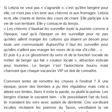
Si Letizia ne veut pas « s’agrandir », c’est qu’être bergère pour
elle, ce n’est pas s’en tenir aux chèvres et aux fromages. Letizia
écrit, elle chante et donne des cours de chant. Elle participe à la
vie de son territoire. Elle y consacre du temps.
« Les chèvres il faudrait les surveiller toute la journée comme à
l’époque, sauf qu’à l’époque on les surveillait pour ne pas
qu’elles aillent manger les cultures qui étaient un besoin pour
toute une communauté. Aujourd’hui il faut les surveiller pour
qu’elles n’aillent pas manger les roses de la star d’à côté… »
Et puis il y a ce glissement du sens et de la fonction sociale du
métier de berger qui fait « couleur locale », attraction estivale
pour touristes. Le berger c’est l’autochtone bourru mais
charmant que chaque vacancier VIP se doit de connaître.
Comment tenter de remettre les choses à l’endroit ? À une
époque, poser des bombes a pu être régulateur mais cela a
atteint ses limites. Alors il reste la parole, ou plutôt la poésie. Les
bergers d’antan le savaient bien : s’ils possédaient l’art du fusil,
ils maniaient les vers avec autant de dextérité. Ces soi-disant
incultes récitaient les poèmes du Tasse, versifiaient la vie