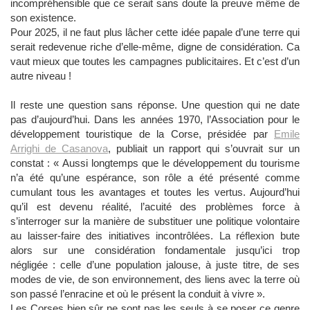
incompréhensible que ce serait sans doute la preuve même de
son existence.
Pour 2025, il ne faut plus lâcher cette idée papale d’une terre qui
serait redevenue riche d’elle-même, digne de considération. Ca
vaut mieux que toutes les campagnes publicitaires. Et c’est d’un
autre niveau !
Il reste une question sans réponse. Une question qui ne date
pas d’aujourd’hui. Dans les années 1970, l’Association pour le
développement touristique de la Corse, présidée par
Emile
Arrighi de Casanova
, publiait un rapport qui s’ouvrait sur un
constat : « Aussi longtemps que le développement du tourisme
n’a été qu’une espérance, son rôle a été présenté comme
cumulant tous les avantages et toutes les vertus. Aujourd’hui
qu’il est devenu réalité, l’acuité des problèmes force à
s’interroger sur la manière de substituer une politique volontaire
au laisser-faire des initiatives incontrôlées. La réflexion bute
alors sur une considération fondamentale jusqu’ici trop
négligée : celle d’une population jalouse, à juste titre, de ses
modes de vie, de son environnement, des liens avec la terre où
son passé l’enracine et où le présent la conduit à vivre ».
Les Corses bien sûr ne sont pas les seuls à se poser ce genre