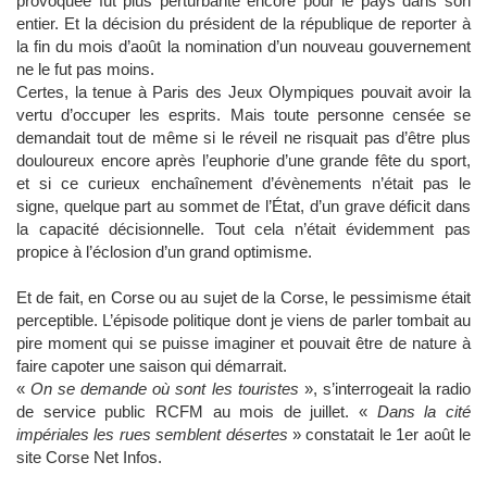
provoquée fut plus perturbante encore pour le pays dans son
entier. Et la décision du président de la république de reporter à
la fin du mois d’août la nomination d’un nouveau gouvernement
ne le fut pas moins.
Certes, la tenue à Paris des Jeux Olympiques pouvait avoir la
vertu d’occuper les esprits. Mais toute personne censée se
demandait tout de même si le réveil ne risquait pas d’être plus
douloureux encore après l’euphorie d’une grande fête du sport,
et si ce curieux enchaînement d’évènements n’était pas le
signe, quelque part au sommet de l’État, d’un grave déficit dans
la capacité décisionnelle. Tout cela n’était évidemment pas
propice à l’éclosion d’un grand optimisme.
Et de fait, en Corse ou au sujet de la Corse, le pessimisme était
perceptible. L’épisode politique dont je viens de parler tombait au
pire moment qui se puisse imaginer et pouvait être de nature à
faire capoter une saison qui démarrait.
«
On se demande où sont les touristes
», s’interrogeait la radio
de service public RCFM au mois de juillet. «
Dans la cité
impériales les rues semblent désertes
» constatait le 1er août le
site Corse Net Infos.