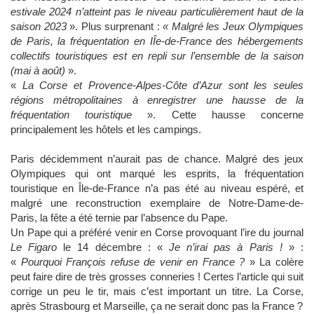
estivale 2024 n’atteint pas le niveau particulièrement haut de la
saison 2023
». Plus surprenant :
« Malgré les Jeux Olympiques
de Paris, la fréquentation en IÎe-de-France des hébergements
collectifs touristiques est en repli sur l’ensemble de la saison
(mai à août)
».
«
La Corse et Provence-Alpes-Côte d’Azur sont les seules
régions métropolitaines à enregistrer une hausse de la
fréquentation touristique
». Cette hausse concerne
principalement les hôtels et les campings.
Paris décidemment n’aurait pas de chance. Malgré des jeux
Olympiques qui ont marqué les esprits, la fréquentation
touristique en Île-de-France n’a pas été au niveau espéré, et
malgré une reconstruction exemplaire de Notre-Dame-de-
Paris, la fête a été ternie par l’absence du Pape.
Un Pape qui a préféré venir en Corse provoquant l’ire du journal
Le Figaro
le 14 décembre : «
Je n’irai pas à Paris !
» :
«
Pourquoi François refuse de venir en France ?
» La colère
peut faire dire de très grosses conneries ! Certes l’article qui suit
corrige un peu le tir, mais c’est important un titre. La Corse,
après Strasbourg et Marseille, ça ne serait donc pas la France ?