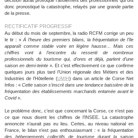
décision aurait provoqué l’affolement des professionnels qui ont
donc pronostiqué la catastrophe, relayés par une grande partie
de la presse.
RECTIFICATIF PROGRESSIF
Au début du mois de septembre, la radio RCFM corrige un peu
le tir : «
À l’heure des premiers bilans, la fréquentation de l’île
apparaît comme stable voire en légère hausse… Mais ces
chiffres vont à l’encontre du ressenti de nombreux
professionnels du tourisme qui, d’ores et déjà, parlent d’une
saison en demi-teinte
». Et c’est effectivement ce que confirme
quelques jours plus tard l’Union régionale des Métiers et des
Industries de l’Hôtellerie (
UMIH
) dans un article de Corse Net
Infos : «
Cette saison s’inscrit dans une tendance baissière de la
fréquentation des établissements marchands entamée avant le
Covid
».
Le problème donc, c’est que concernant la Corse, ce n’est pas
ce que nous disent les chiffres de l’INSEE. La catastrophe
annoncée n’aurait pas eu lieu. Certes, au niveau national en
France, le bilan n’est pas enthousiasmant : «
la fréquentation
des hébergements collectifs de tourisme durant la saison