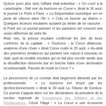
Quinze jours plus tard, l’affaire était entendue : «
On court à la
catastrophe : l’été noir du tourisme en Corse
», titrait le 16 aout,
le journal
Le Point
à Paris.
« La fréquentation touristique est en
perte de vitesse dans l’île
», «
Cela va tourner au drame
».
Quelques lecteurs insulaires auraient pu tenter de se rassurer :
le Point est un journal parisien et les parisiens ont souvent une
vision déformée de notre île.
Mais non, la presse insulaire confirmait les dire de leurs
confrères de la capitale : «
Tourisme : la Corse délaissée,
anatomie d’une chute
» titrait Corse matin le 20 août. «
Au-delà
des premières tendances qui pointent une saison à nouveau en
repli, quid du modèle insulaire qui ne fait plus recette tandis que
la désaffection observée bat en brèche l’idée d’une destination
incontournable. Passée de mode la Corse ?
»
Le pessimisme de ce constat était largement alimenté par les
professionnels : «
Le tourisme est broyé par les
dysfonctionnements
» titrait le 30 août
La Tribune
de Genève.
Ce journal s’appuie alors sur les déclarations du président de la
section régionale du
Groupement des Hôteliers et des
Restaurateurs
, César Filippi : «
La Corse a une économie