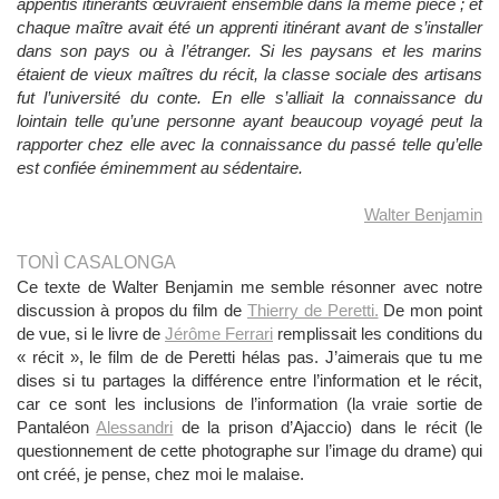
appentis itinérants œuvraient ensemble dans la même pièce ; et
chaque maître avait été un apprenti itinérant avant de s’installer
dans son pays ou à l’étranger. Si les paysans et les marins
étaient de vieux maîtres du récit, la classe sociale des artisans
fut l’université du conte. En elle s’alliait la connaissance du
lointain telle qu’une personne ayant beaucoup voyagé peut la
rapporter chez elle avec la connaissance du passé telle qu’elle
est confiée éminemment au sédentaire.
Walter Benjamin
TONÌ CASALONGA
Ce texte de Walter Benjamin me semble résonner avec notre
discussion à propos du film de
Thierry de Peretti.
De mon point
de vue, si le livre de
Jérôme Ferrari
remplissait les conditions du
« récit », le film de de Peretti hélas pas. J’aimerais que tu me
dises si tu partages la différence entre l’information et le récit,
car ce sont les inclusions de l’information (la vraie sortie de
Pantaléon
Alessandri
de la prison d’Ajaccio) dans le récit (le
questionnement de cette photographe sur l’image du drame) qui
ont créé, je pense, chez moi le malaise.