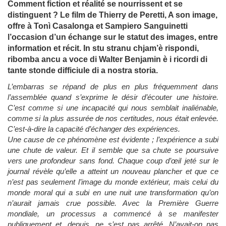
Comment fiction et réalité se nourrissent et se
distinguent ? Le film de Thierry de Peretti, A son image,
offre à Tonì Casalonga et Sampiero Sanguinetti
l’occasion d’un échange sur le statut des images, entre
information et récit. In stu stranu chjam’è rispondi,
ribomba ancu a voce di Walter Benjamin è i ricordi di
tante stonde difficiule di a nostra storia.
L’embarras se répand de plus en plus fréquemment dans
l’assemblée quand s’exprime le désir d’écouter une histoire.
C’est comme si une incapacité qui nous semblait inaliénable,
comme si la plus assurée de nos certitudes, nous était enlevée.
C’est-à-dire la capacité d’échanger des expériences.
Une cause de ce phénomène est évidente ; l’expérience a subi
une chute de valeur. Et il semble que sa chute se poursuive
vers une profondeur sans fond. Chaque coup d’œil jeté sur le
journal révèle qu’elle a atteint un nouveau plancher et que ce
n’est pas seulement l’image du monde extérieur, mais celui du
monde moral qui a subi en une nuit une transformation qu’on
n’aurait jamais crue possible. Avec la Première Guerre
mondiale, un processus a commencé à se manifester
publiquement et, depuis, ne s’est pas arrêté. N’avait-on pas