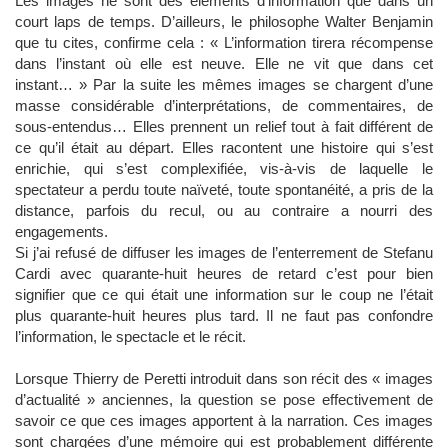
Les images ne sont des éléments d’information que dans un
court laps de temps. D’ailleurs, le philosophe Walter Benjamin
que tu cites, confirme cela : « L’information tirera récompense
dans l’instant où elle est neuve. Elle ne vit que dans cet
instant… » Par la suite les mêmes images se chargent d’une
masse considérable d’interprétations, de commentaires, de
sous-entendus… Elles prennent un relief tout à fait différent de
ce qu’il était au départ. Elles racontent une histoire qui s’est
enrichie, qui s’est complexifiée, vis-à-vis de laquelle le
spectateur a perdu toute naïveté, toute spontanéité, a pris de la
distance, parfois du recul, ou au contraire a nourri des
engagements.
Si j’ai refusé de diffuser les images de l’enterrement de Stefanu
Cardi avec quarante-huit heures de retard c’est pour bien
signifier que ce qui était une information sur le coup ne l’était
plus quarante-huit heures plus tard. Il ne faut pas confondre
l’information, le spectacle et le récit.
Lorsque Thierry de Peretti introduit dans son récit des « images
d’actualité » anciennes, la question se pose effectivement de
savoir ce que ces images apportent à la narration. Ces images
sont chargées d’une mémoire qui est probablement différente