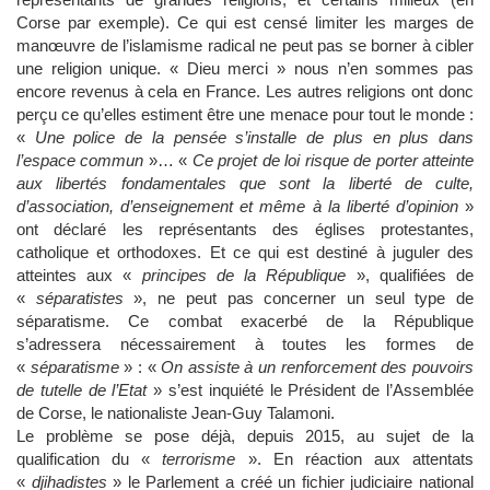
Corse par exemple). Ce qui est censé limiter les marges de
manœuvre de l’islamisme radical ne peut pas se borner à cibler
une religion unique. « Dieu merci » nous n’en sommes pas
encore revenus à cela en France. Les autres religions ont donc
perçu ce qu’elles estiment être une menace pour tout le monde :
«
Une police de la pensée s’installe de plus en plus dans
l’espace commun
»… «
Ce projet de loi risque de porter atteinte
aux libertés fondamentales que sont la liberté de culte,
d’association, d’enseignement et même à la liberté d’opinion
»
ont déclaré les représentants des églises protestantes,
catholique et orthodoxes. Et ce qui est destiné à juguler des
atteintes aux «
principes de la République
», qualifiées de
«
séparatistes
», ne peut pas concerner un seul type de
séparatisme. Ce combat exacerbé de la République
s’adressera nécessairement à toutes les formes de
«
séparatisme
» : «
On assiste à un renforcement des pouvoirs
de tutelle de l’Etat
» s’est inquiété le Président de l’Assemblée
de Corse, le nationaliste Jean-Guy Talamoni.
Le problème se pose déjà, depuis 2015, au sujet de la
qualification du «
terrorisme
». En réaction aux attentats
«
djihadistes
» le Parlement a créé un fichier judiciaire national