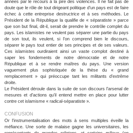
années par le recours à la pire des violences. Il ne fait pas de
doute que le rôle de tout dirigeant politique d’un pays est de faire
échec à cette entreprise destructrice et à ses méthodes. Le
Président de la République la qualifie de « séparatiste » parce
que son but final, dit-il, serait de prendre le contrôle complet du
pays. Les islamistes ne veulent pas séparer une partie du pays
de son tout, ils veulent, si l’on comprend bien le discours,
séparer le pays tout entier de ses principes et de ses valeurs.
Ces islamistes ourdiraient ainsi un vaste complot destiné à
saper les fondements de notre démocratie et de notre
République et à se rendre maîtres du pays. Une version
vaguement plus sophistiquée de la thèse du « grand
remplacement » qui préoccupe tant les militants d’extrême
droite.
Le Président déroule dans la suite de son discours l’arsenal de
mesures et d’actions qu’il entend mettre en place pour lutter
contre cet islamisme « radical-séparatiste ».
CONFUSION
Or l’instrumentalisation des mots à sens multiples éveille la
méfiance. Une sorte de malaise gagne les universitaires, les
représentants de grandes religions, et certains milieux (en