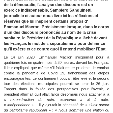
de la démocratie, l'analyse des discours est un
exercice indispensable. Sampiero Sanguinetti,
journaliste et auteur nous livre ici les réflexions et
réserves que lui inspirent certains propos d'
Emmanuel Macron. Précisément lorsque, dans le corps
d’un des discours prononcés au nom de la crise
sanitaire, le Président de la République a lâché devant
les Français le mot de « séparatisme » pour définir ce
qu’il exècre et ce contre quoi il entend mobiliser l’Etat.
Le 14 juin 2020, Emmanuel Macron s’exprimait pour la
quatrième fois en quatre mois, à 20 heures, devant les Français.
Il leur expliquait que même s’il fallait rester prudents, le combat
contre la pandémie de Covid 19, franchissait des étapes
encourageantes. Le confinement pouvait être levé et le second
tour des élections municipales pourrait se tenir le 26 juin.
Traçant dans la foulée des perspectives pour l’avenir, le
président affirmait qu’il allait falloir désormais nous attacher à la
«
reconstruction de notre économie
» et à notre
«
indépendance
»… Il y ajoutait la nécessité de «
s’unir autour
du patriotisme républicain
» : «
Nous sommes une Nation où