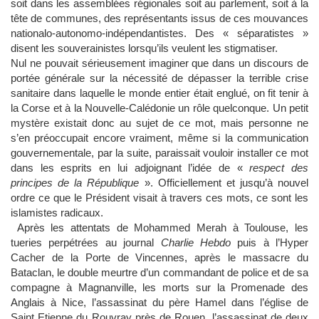
soit dans les assemblées régionales soit au parlement, soit à la
tête de communes, des représentants issus de ces mouvances
nationalo-autonomo-indépendantistes. Des « séparatistes »
disent les souverainistes lorsqu’ils veulent les stigmatiser.
Nul ne pouvait sérieusement imaginer que dans un discours de
portée générale sur la nécessité de dépasser la terrible crise
sanitaire dans laquelle le monde entier était englué, on fit tenir à
la Corse et à la Nouvelle-Calédonie un rôle quelconque. Un petit
mystère existait donc au sujet de ce mot, mais personne ne
s’en préoccupait encore vraiment, même si la communication
gouvernementale, par la suite, paraissait vouloir installer ce mot
dans les esprits en lui adjoignant l’idée de «
respect des
principes de la République
». Officiellement et jusqu’à nouvel
ordre ce que le Président visait à travers ces mots, ce sont les
islamistes radicaux.
Après les attentats de Mohammed Merah à Toulouse, les
tueries perpétrées au journal
Charlie Hebdo
puis à l’Hyper
Cacher de la Porte de Vincennes, après le massacre du
Bataclan, le double meurtre d’un commandant de police et de sa
compagne à Magnanville, les morts sur la Promenade des
Anglais à Nice, l’assassinat du père Hamel dans l’église de
Saint Etienne du Rouvray près de Rouen, l’assassinat de deux