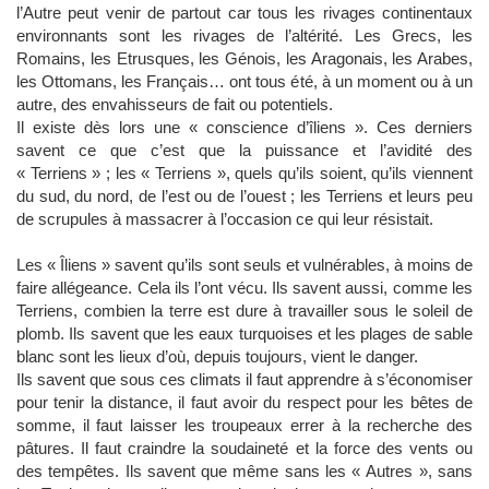
l’Autre peut venir de partout car tous les rivages continentaux
environnants sont les rivages de l’altérité. Les Grecs, les
Romains, les Etrusques, les Génois, les Aragonais, les Arabes,
les Ottomans, les Français… ont tous été, à un moment ou à un
autre, des envahisseurs de fait ou potentiels.
Il existe dès lors une « conscience d’îliens ». Ces derniers
savent ce que c’est que la puissance et l’avidité des
« Terriens » ; les « Terriens », quels qu’ils soient, qu’ils viennent
du sud, du nord, de l’est ou de l’ouest ; les Terriens et leurs peu
de scrupules à massacrer à l’occasion ce qui leur résistait.
Les « Îliens » savent qu’ils sont seuls et vulnérables, à moins de
faire allégeance. Cela ils l’ont vécu. Ils savent aussi, comme les
Terriens, combien la terre est dure à travailler sous le soleil de
plomb. Ils savent que les eaux turquoises et les plages de sable
blanc sont les lieux d’où, depuis toujours, vient le danger.
Ils savent que sous ces climats il faut apprendre à s’économiser
pour tenir la distance, il faut avoir du respect pour les bêtes de
somme, il faut laisser les troupeaux errer à la recherche des
pâtures. Il faut craindre la soudaineté et la force des vents ou
des tempêtes. Ils savent que même sans les « Autres », sans