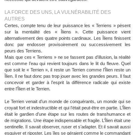
LA FORCE DES UNS, LA VULNÉRABILITÉ DES
AUTRES
Certes, compte tenu de leur puissance les « Terriens » pèsent
sur la mentalité des « Îliens ». Cette puissance vient
alternativement des quatre points cardinaux. Les Îliens finissent
donc par endosser provisoirement ou successivement les
peurs des Terriens.
Mais que ces « Terriens » ne se fassent pas d’illusion, la réalité
est comme l’eau qui revient toujours dans le lit du fleuve. Quel
que soit le « Terrien », il reste un Terrien comme
l’Î
lien
reste un
Îlien
. Il ne faut donc pas trop jouer avec les grandes peurs. Il faut
concevoir et garder à l’esprit la différence radicale qui existe
entre l’Îlien et le Terrien.
Le Terrien venait d’un monde de conquérants, un monde qui se
croyait fort et indestructible et qui l’était peut-être en partie. L’Îlien
était le gardien d’une étape sur les routes de transhumance et
de migrations. Une étape indispensable et fragile. L’Îlien était une
sentinelle. Il savait observer, ruser et s’adapter. Et il savait aussi
esquiver et riposter. Les îles se géraient comme le commandant