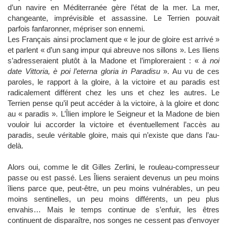
d’un navire en Méditerranée gère l’état de la mer. La mer,
changeante, imprévisible et assassine. Le Terrien pouvait
parfois fanfaronner, mépriser son ennemi.
Les Français ainsi proclament que « le jour de gloire est arrivé »
et parlent « d’un sang impur qui abreuve nos sillons ». Les Iliens
s’adresseraient plutôt à la Madone et l’imploreraient : «
à noi
date Vittoria, è poi l’eterna gloria in Paradisu
». Au vu de ces
paroles, le rapport à la gloire, à la victoire et au paradis est
radicalement différent chez les uns et chez les autres. Le
Terrien pense qu’il peut accéder à la victoire, à la gloire et donc
au « paradis ». L’Îlien implore le Seigneur et la Madone de bien
vouloir lui accorder la victoire et éventuellement l’accès au
paradis, seule véritable gloire, mais qui n’existe que dans l’au-
delà.
Alors oui, comme le dit Gilles Zerlini, le rouleau-compresseur
passe ou est passé. Les Îliens seraient devenus un peu moins
îliens parce que, peut-être, un peu moins vulnérables, un peu
moins sentinelles, un peu moins différents, un peu plus
envahis… Mais le temps continue de s’enfuir, les êtres
continuent de disparaître, nos songes ne cessent pas d’envoyer