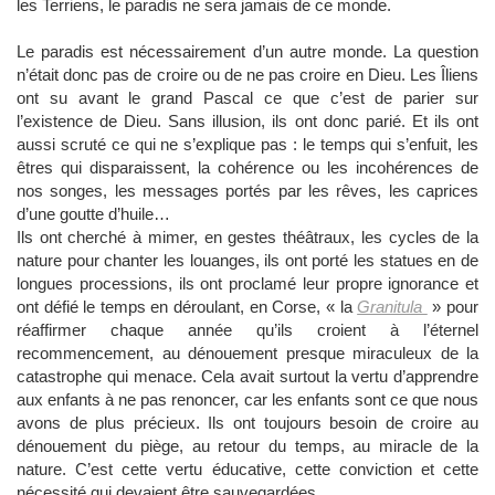
les Terriens, le paradis ne sera jamais de ce monde.
Le paradis est nécessairement d’un autre monde. La question
n’était donc pas de croire ou de ne pas croire en Dieu. Les Îliens
ont su avant le grand Pascal ce que c’est de parier sur
l’existence de Dieu. Sans illusion, ils ont donc parié. Et ils ont
aussi scruté ce qui ne s’explique pas : le temps qui s’enfuit, les
êtres qui disparaissent, la cohérence ou les incohérences de
nos songes, les messages portés par les rêves, les caprices
d’une goutte d’huile…
Ils ont cherché à mimer, en gestes théâtraux, les cycles de la
nature pour chanter les louanges, ils ont porté les statues en de
longues processions, ils ont proclamé leur propre ignorance et
ont défié le temps en déroulant, en Corse, « la
Granitula
» pour
réaffirmer chaque année qu’ils croient à l’éternel
recommencement, au dénouement presque miraculeux de la
catastrophe qui menace. Cela avait surtout la vertu d’apprendre
aux enfants à ne pas renoncer, car les enfants sont ce que nous
avons de plus précieux.
Ils ont toujours besoin de croire au
dénouement du piège, au retour du temps, au miracle de la
nature.
C’est cette vertu éducative, cette conviction et cette
nécessité qui devaient être sauvegardées.