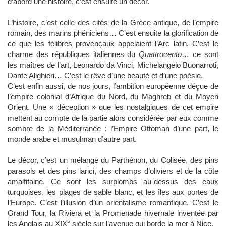
d’abord une histoire, c’est ensuite un décor.
L’histoire, c’est celle des cités de la Grèce antique, de l’empire
romain, des marins phéniciens… C’est ensuite la glorification de
ce que les félibres provençaux appelaient l’Arc latin. C’est le
charme des républiques italiennes du
Quattrocento
… ce sont
les maîtres de l’art, Leonardo da Vinci, Michelangelo Buonarroti,
Dante Alighieri… C’est le rêve d’une beauté et d’une poésie.
C’est enfin aussi, de nos jours, l’ambition européenne déçue de
l’empire colonial d’Afrique du Nord, du Maghreb et du Moyen
Orient. Une « déception » que les nostalgiques de cet empire
mettent au compte de la partie alors considérée par eux comme
sombre de la Méditerranée : l’Empire Ottoman d’une part, le
monde arabe et musulman d’autre part.
Le décor, c’est un mélange du Parthénon, du Colisée, des pins
parasols et des pins larici, des champs d’oliviers et de la côte
amalfitaine. Ce sont les surplombs au-dessus des eaux
turquoises, les plages de sable blanc, et les îles aux portes de
l’Europe. C’est l’illusion d’un orientalisme romantique. C’est le
Grand Tour, la Riviera et la Promenade hivernale inventée par
les Anglais au XIX° siècle sur l’avenue qui borde la mer à Nice.