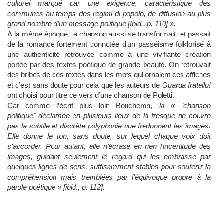
culturel marqué par une exigence, caractéristique des
communes au temps des regimi di popolo, de diffusion au plus
grand nombre d’un message politique [Ibid., p. 110] ».
À la même époque, la chanson aussi se transformait, et passait
de la romance fortement connotée d’un passéisme folklorisé à
une authenticité retrouvée comme à une vivifiante création
portée par des textes poétique de grande beauté. On retrouvait
des bribes de ces textes dans les mots qui ornaient ces affiches
et c’est sans doute pour cela que les auteurs de
Guarda fratellu!
ont choisi pour titre ce vers d’une chanson de Poletti.
Car comme l’écrit plus loin Boucheron,
la « "chanson
politique" déclamée en plusieurs lieux de la fresque ne couvre
pas la subtile et discrète polyphonie que fredonnent les images.
Elle donne le ton, sans doute, sur lequel chaque voix doit
s’accorder. Pour autant, elle n’écrase en rien l’incertitude des
images, guidant seulement le regard qui les embrasse par
quelques lignes de sens, suffisamment stables pour soutenir la
compréhension mais tremblées par l’équivoque propre à la
parole poétique
»
[ibid., p. 112].