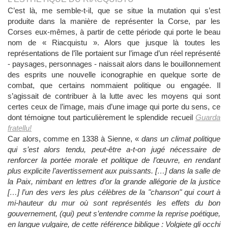
C’est là, me semble-t-il, que se situe la mutation qui s’est
produite dans la manière de représenter la Corse, par les
Corses eux-mêmes, à partir de cette période qui porte le beau
nom de « Riacquistu ». Alors que jusque là toutes les
représentations de l’île portaient sur l’image d’un réel représenté
- paysages, personnages - naissait alors dans le bouillonnement
des esprits une nouvelle iconographie en quelque sorte de
combat, que certains nommaient politique ou engagée. Il
s’agissait de contribuer à la lutte avec les moyens qui sont
certes ceux de l’image, mais d’une image qui porte du sens, ce
dont témoigne tout particulièrement le splendide recueil
Guarda
fratellu!
Car alors, comme en 1338 à Sienne, «
dans un climat politique
qui s’est alors tendu, peut-être a-t-on jugé nécessaire de
renforcer la portée morale et politique de l’œuvre, en rendant
plus explicite l’avertissement aux puissants. […] dans la salle de
la Paix, nimbant en lettres d’or la grande allégorie de la justice
[…] l’un des vers les plus célèbres de la "chanson" qui court à
mi-hauteur du mur où sont représentés les effets du bon
gouvernement, (qui) peut s’entendre comme la reprise poétique,
en langue vulgaire, de cette référence biblique : Volgiete gli occhi