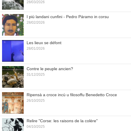
28/03/2026
I più landani cunfini - Pedro Páramo in corsu
28/02/2026
Les lieux se défont
28/01/2026
Contre le peuple ancien?
31/12/2025
Ripensà a croce incù u filosoffu Benedetto Croce
26/10/2025
Relire "Corse: les raisons de la colère"
04/10/2025