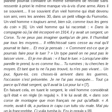
planète pourrait connaitre un même sentiment de révolte sans
ressentir à priori le même manque vis-à-vis d’une arme. Alors il
se souvient… Il se souvient d’un vieil homme qui était devenu
son ami, vers les années 30, dans un petit village du Fiumorbo.
Un vieil homme «
toujours armé, bien sûr, comme tous les gens
du coin
» [6]. Un vieil homme qui lui racontait : «
Dans la
compagnie où j’ai été incorporé en 1914, il y avait un sergent, un
Corse. Tu ne peux pas imaginer quelqu’un de pire. Il t’humiliait
par tous les moyens… Il réfléchissait sans cesse au mal qu’il
pourrait te faire… Et moi je pensais : « Comment est-ce que je
pourrais faire pour le tuer ? » Un type pareil on ne peut pas le
laisser vivre… Et je me disais : « il faut le tuer. » Lorsqu’une idée
pareille te prend, tu es comme fou… Tu rumines ; tu cherches le
moyen. Et tant que tu ne l’a pas trouvé, tu n’es pas vivant… Un
jour, figure-toi, ces choses-là arrivent dans les guerres,
l’occasion s’est présentée. Je ne l’ai pas manquée… Tout ça
parce qu’il était sergent, qu’il avait la Loi pour lui
» [7].
En faisant cela, en tuant le sergent, le vieil homme considérait
qu’il était « en règle (in regula) ». Il le lui avait dit, «
dans son
corse de montagne que mon français ne put qu’affadir.
« A
morte,
avait-il dit
, a purtava in capu cun tuttu stu male. Maï piu
un la francerebbe. Ci vulia tumba lu. Eru in regula
» [8].