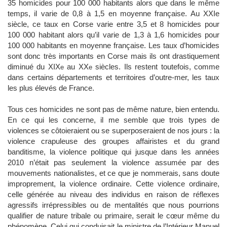
35 homicides pour 100 000 habitants alors que dans le même
temps, il varie de 0,8 à 1,5 en moyenne française. Au XXIe
siècle, ce taux en Corse varie entre 3,5 et 8 homicides pour
100 000 habitant alors qu’il varie de 1,3 à 1,6 homicides pour
100 000 habitants en moyenne française. Les taux d’homicides
sont donc très importants en Corse mais ils ont drastiquement
diminué du XIX
au XX
siècles. Ils restent toutefois, comme
e
e
dans certains départements et territoires d’outre-mer, les taux
les plus élevés de France.
Tous ces homicides ne sont pas de même nature, bien entendu.
En ce qui les concerne, il me semble que trois types de
violences se côtoieraient ou se superposeraient de nos jours : la
violence crapuleuse des groupes affairistes et du grand
banditisme, la violence politique qui jusque dans les années
2010 n’était pas seulement la violence assumée par des
mouvements nationalistes, et ce que je nommerais, sans doute
improprement, la violence ordinaire. Cette violence ordinaire,
celle générée au niveau des individus en raison de réflexes
agressifs irrépressibles ou de mentalités que nous pourrions
qualifier de nature tribale ou primaire, serait le cœur même du
phénomène. Celui qui conduisait le ministre de l’Intérieur Manuel