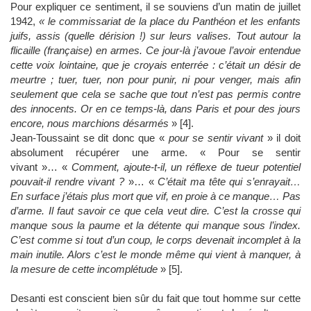
Pour expliquer ce sentiment, il se souviens d’un matin de juillet
1942,
« le commissariat de la place du Panthéon et les enfants
juifs, assis (quelle dérision !) sur leurs valises. Tout autour la
flicaille (française) en armes. Ce jour-là j’avoue l’avoir entendue
cette voix lointaine, que je croyais enterrée : c’était un désir de
meurtre ; tuer, tuer, non pour punir, ni pour venger, mais afin
seulement que cela se sache que tout n’est pas permis contre
des innocents. Or en ce temps-là, dans Paris et pour des jours
encore, nous marchions désarmés
» [4].
Jean-Toussaint se dit donc que «
pour se sentir vivant
» il doit
absolument récupérer une arme. « Pour se sentir
vivant »… «
Comment, ajoute-t-il, un réflexe de tueur potentiel
pouvait-il rendre vivant ?
»… «
C’était ma tête qui s’enrayait…
En surface j’étais plus mort que vif, en proie à ce manque… Pas
d’arme. Il faut savoir ce que cela veut dire. C’est la crosse qui
manque sous la paume et la détente qui manque sous l’index.
C’est comme si tout d’un coup, le corps devenait incomplet à la
main inutile. Alors c’est le monde même qui vient à manquer, à
la mesure de cette incomplétude
» [5].
Desanti est conscient bien sûr du fait que tout homme sur cette