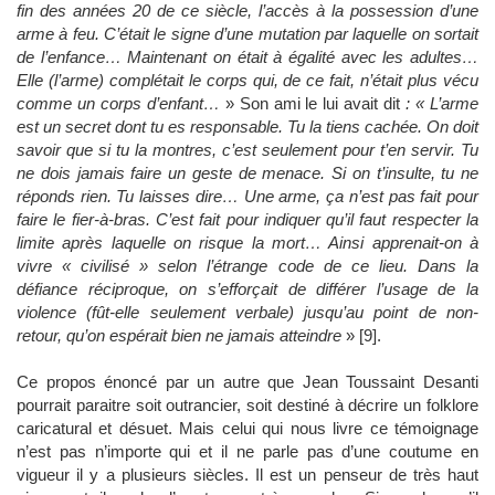
fin des années 20 de ce siècle, l’accès à la possession d’une
arme à feu. C’était le signe d’une mutation par laquelle on sortait
de l’enfance… Maintenant on était à égalité avec les adultes…
Elle (l’arme) complétait le corps qui, de ce fait, n’était plus vécu
comme un corps d’enfant…
» Son ami le lui avait dit
: « L’arme
est un secret dont tu es responsable. Tu la tiens cachée. On doit
savoir que si tu la montres, c’est seulement pour t’en servir. Tu
ne dois jamais faire un geste de menace. Si on t’insulte, tu ne
réponds rien. Tu laisses dire… Une arme, ça n’est pas fait pour
faire le fier-à-bras. C’est fait pour indiquer qu’il faut respecter la
limite après laquelle on risque la mort… Ainsi apprenait-on à
vivre « civilisé » selon l’étrange code de ce lieu. Dans la
défiance réciproque, on s’efforçait de différer l’usage de la
violence (fût-elle seulement verbale) jusqu’au point de non-
retour, qu’on espérait bien ne jamais atteindre
» [9].
Ce propos énoncé par un autre que Jean Toussaint Desanti
pourrait paraitre soit outrancier, soit destiné à décrire un folklore
caricatural et désuet. Mais celui qui nous livre ce témoignage
n’est pas n’importe qui et il ne parle pas d’une coutume en
vigueur il y a plusieurs siècles. Il est un penseur de très haut