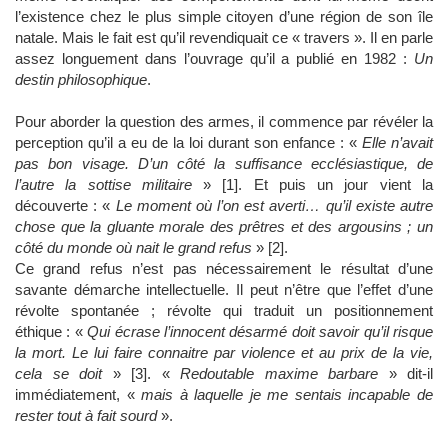
l’existence chez le plus simple citoyen d’une région de son île
natale. Mais le fait est qu’il revendiquait ce « travers ». Il en parle
assez longuement dans l’ouvrage qu’il a publié en 1982 :
Un
destin philosophique
.
Pour aborder la question des armes, il commence par révéler la
perception qu’il a eu de la loi durant son enfance : «
Elle n’avait
pas bon visage. D’un côté la suffisance ecclésiastique, de
l’autre la sottise militaire
» [1]. Et puis un jour vient la
découverte : «
Le moment où l’on est averti… qu’il existe autre
chose que la gluante morale des prêtres et des argousins ; un
côté du monde où nait le grand refus
» [2].
Ce grand refus n’est pas nécessairement le résultat d’une
savante démarche intellectuelle. Il peut n’être que l’effet d’une
révolte spontanée ; révolte qui traduit un positionnement
éthique : «
Qui écrase l’innocent désarmé doit savoir qu’il risque
la mort. Le lui faire connaitre par violence et au prix de la vie,
cela se doit
» [3]. «
Redoutable maxime barbare
» dit-il
immédiatement, «
mais à laquelle je me sentais incapable de
rester tout à fait sourd
».