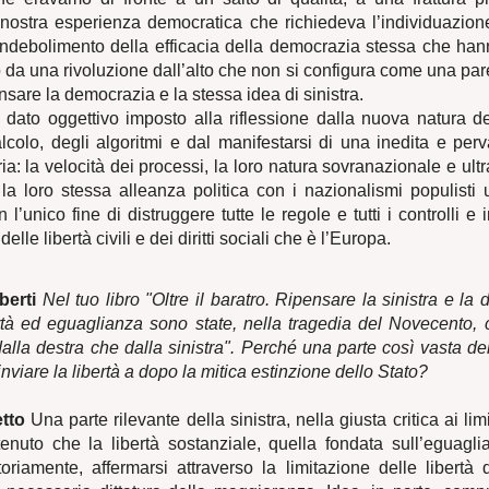
 nostra esperienza democratica che richiedeva l’individuazion
indebolimento della efficacia della democrazia stessa che han
o da una rivoluzione dall’alto che non si configura come una par
nsare la democrazia e la stessa idea di sinistra.
 dato oggettivo imposto alla riflessione dalla nuova natura d
lcolo, degli algoritmi e dal manifestarsi di una inedita e per
ia: la velocità dei processi, la loro natura sovranazionale e ultr
la loro stessa alleanza politica con i nazionalismi populisti u
n l’unico fine di distruggere tutte le regole e tutti i controlli e
elle libertà civili e dei diritti sociali che è l’Europa.
berti
Nel tuo libro "Oltre il baratro. Ripensare la sinistra e la
ertà ed eguaglianza sono state, nella tragedia del Novecento,
dalla destra che dalla sinistra". Perché una parte così vasta del
inviare la libertà a dopo la mitica estinzione dello Stato?
tto
Una parte rilevante della sinistra, nella giusta critica ai limi
tenuto che la libertà sostanziale, quella fondata sull’eguagli
oriamente, affermarsi attraverso la limitazione delle libertà 