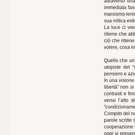
attraverso una
immediata fase
marxismo-lenin
sua mitica esti
La luce ci vi
ritiene che abb
ciò che ritien
volere, cosa in
Quello che un 
utopiste del “
pensiero e azi
In una visione
libertà” non s
contrasti e fi
verso l’alto d
“condizionamen
Compito del nu
parole scritte
cooperazione
oggi si presen