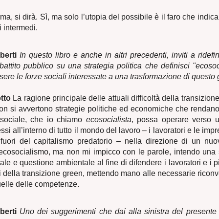
, si dirà. Sì, ma solo l’utopia del possibile è il faro che indica
i intermedi.
berti
In questo libro e anche in altri precedenti, inviti a ridefin
attito pubblico su una strategia politica che definisci "ecosoc
ere le forze sociali interessate a una trasformazione di questo
tto
La ragione principale delle attuali difficoltà della transizion
non si avvertono strategie politiche ed economiche che rendano
 sociale, che io chiamo
ecosocialista
, possa operare verso u
ssi all’interno di tutto il mondo del lavoro – i lavoratori e le imp
 fuori del capitalismo predatorio – nella direzione di un nu
ecosocialismo, ma non mi impicco con le parole, intendo una si
le e questione ambientale al fine di difendere i lavoratori e i p
sti della transizione green, mettendo mano alle necessarie riconv
uelle delle competenze.
berti
Uno dei suggerimenti che dai alla sinistra del presente 