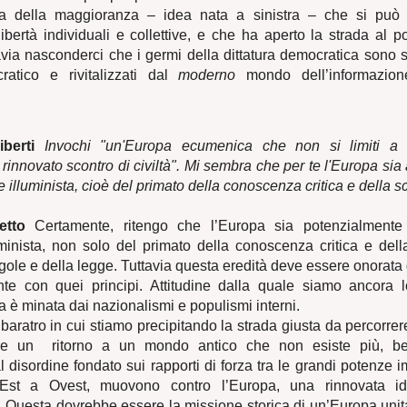
ura della maggioranza – idea nata a sinistra – che si può 
libertà individuali e collettive, e che ha aperto la strada al 
via nasconderci che i germi della dittatura democratica sono sta
atico e rivitalizzati dal
moderno
mondo dell’informazion
berti
Invochi "un'Europa ecumenica che non si limiti a 
 rinnovato scontro di civiltà". Mi sembra che per te l'Europa sia
e illuminista, cioè del primato della conoscenza critica e della s
etto
Certamente, ritengo che l’Europa sia potenzialmente 
uminista, non solo del primato della conoscenza critica e del
gole e della legge. Tuttavia questa eredità deve essere onorata
ente con quei principi. Attitudine dalla quale siamo ancora 
a è minata dai nazionalismi e populismi interni.
 baratro in cui stiamo precipitando la strada giusta da percorre
re un ritorno a un mondo antico che non esiste più, be
l disordine fondato sui rapporti di forza tra le grandi potenze i
 Est a Ovest, muovono contro l’Europa, una rinnovata i
. Questa dovrebbe essere la missione storica di un’Europa unit