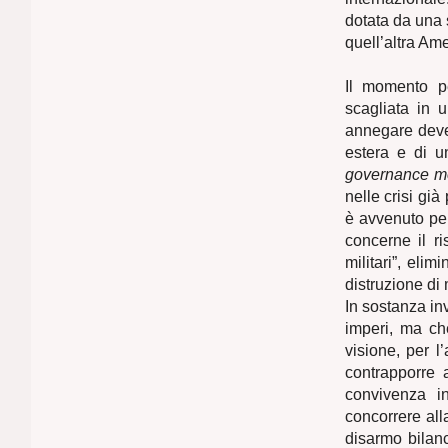
dotata da una s
quell’altra Ame
Il momento pe
scagliata in 
annegare deve d
estera e di u
governance m
nelle crisi già
è avvenuto per
concerne il ri
militari”, eli
distruzione di
In sostanza i
imperi, ma ch
visione, per l’
contrapporre a
convivenza i
concorrere all
disarmo bilanc