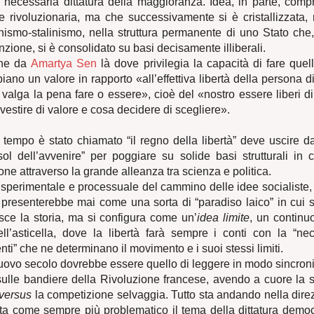
 necessaria dittatura della maggioranza. Idea, in parte, compr
 rivoluzionaria, ma che successivamente si è cristallizzata, 
ismo-stalinismo, nella struttura permanente di uno Stato che, 
nzione, si è consolidato su basi decisamente illiberali.
ene da
Amartya Sen
là dove privilegia la capacità di fare quel
iano un valore in rapporto «all’effettiva libertà della persona d
e valga la pena fare o essere», cioè del «nostro essere liberi di
vestire di valore e cosa decidere di scegliere».
tempo è stato chiamato “il regno della libertà” deve uscire da
sol dell’avvenire” per poggiare su solide basi strutturali in 
one attraverso la grande alleanza tra scienza e politica.
 sperimentale e processuale del cammino delle idee socialiste, 
i presenterebbe mai come una sorta di “paradiso laico” in cui s
nisce la storia, ma si configura come un’
idea limite
, un continu
ell’asticella, dove la libertà farà sempre i conti con la “nec
ti” che ne determinano il movimento e i suoi stessi limiti.
ovo secolo dovrebbe essere quello di leggere in modo sincronic
 sulle bandiere della Rivoluzione francese, avendo a cuore la s
versus
la competizione selvaggia. Tutto sta andando nella dire
ta come sempre più problematico il tema della dittatura democr