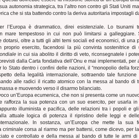
ua autonomia strategica, tra l’altro non contro gli Stati Uniti m
rica che si sta battendo contro la deriva autoritaria impostagli 
r l’Europa è drammatico, direi esistenziale. Lo tsunami t
un mare tempestoso in cui non può limitarsi a galleggiare.
otarsi, oltre a tutti gli altri temi sociali ed economici, di una p
n proprio esercito, facendosi la più convinta sostenitrice di
ondiale
in cui sia abolito il diritto di veto, riconsegnatele i pote
 previsti dalla Carta fondativa dell’Onu e mai implementati, per 
 lo Stato dentro i confini delle nazioni, il “monopolio della for
spetto della legalità internazionale, sottraendo tale funzione 
minando alle radici il ricatto atomico con la messa al bando di t
 massa e muovendo verso il disarmo bilanciato.
nvoco un’Europa ecumenica, che non si presenta come un nuovo 
e rafforza la sua potenza con un suo esercito, per usarla in
appunto illuminista e pacifica, delle relazioni tra i popoli e gli
lla attuale logica di potenza il ripristino delle leggi e dell
nternazionale. In sostanza, un’Europa che mette la sua 
a criminale corsa al riarmo ma per battersi, come dicevo, per la
iato e controllato e della messa al bando di tutte le armi di 