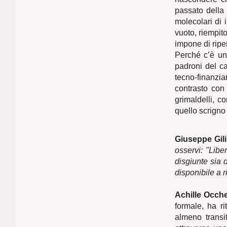
passato della
molecolari di 
vuoto, riempit
impone di ripe
Perché c’è un
padroni del ca
tecno-finanziar
contrasto con 
grimaldelli, co
quello scrigno d
Giuseppe Gili
osservi: "Lib
disgiunte sia 
disponibile a r
Achille Ocche
formale, ha ri
almeno transit