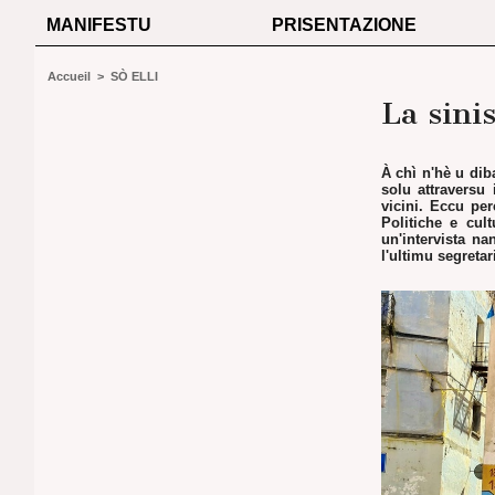
MANIFESTU
PRISENTAZIONE
Accueil
>
SÒ ELLI
La sini
À chì n'hè u diba
solu attraversu 
vicini. Eccu per
Politiche e cul
un'intervista na
l'ultimu segretar