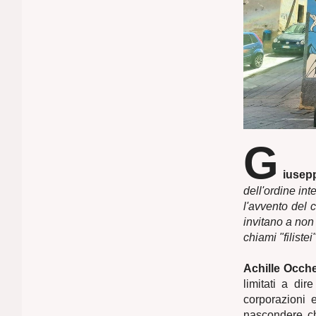
G
iusepp
dell'ordine int
l'avvento del 
invitano a non
chiami "filistei"
Achille Ocche
limitati a di
corporazioni e
nascondere ch