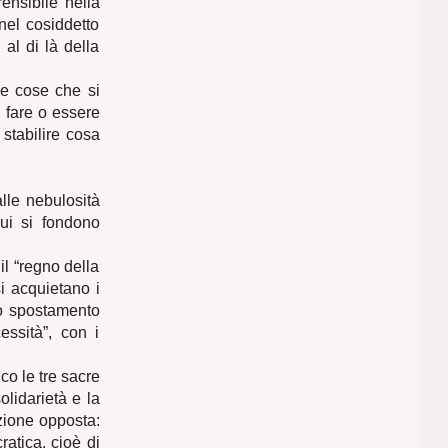
ensibile nella
nel cosiddetto
al di là della
le cose che si
i fare o essere
 stabilire cosa
lle nebulosità
cui si fondono
il “regno della
i acquietano i
o spostamento
essità”, con i
o le tre sacre
olidarietà e la
zione opposta:
atica, cioè di