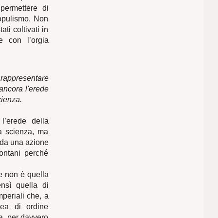
permettere di
populismo. Non
ti coltivati in
e con l’orgia
rappresentare
 ancora l'erede
cienza.
l’erede della
la scienza, ma
 da una azione
lontani perché
re non è quella
nsì quella di
mperiali che, a
dea di ordine
a, per davvero