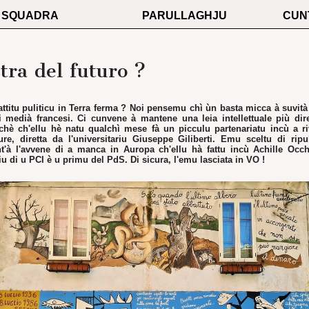
SQUADRA
PARULLAGHJU
CUN
stra del futuro ?
ttitu puliticu in Terra ferma ? Noi pensemu chì ùn basta micca à suvità l
i medià francesi. Ci cunvene à mantene una leia intellettuale più dire
chè ch'ellu hè natu qualchì mese fà un picculu partenariatu incù a ri
ture, diretta da l'universitariu Giuseppe Giliberti. Emu sceltu di ri
nt'à l'avvene di a manca in Auropa ch'ellu hà fattu incù Achille Occh
iu di u PCI è u primu del PdS. Di sicura, l'emu lasciata in VO !