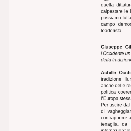
quella dittat
calpestare le 
possiamo tutta
campo democr
leaderista.
Giuseppe Gili
l'Occidente un
della tradizion
Achille Occh
tradizione ill
anche delle re
politica coer
l’Europa stess
Per uscire dal
di vagheggia
contrapporre a
tenaglia, da
internazionale