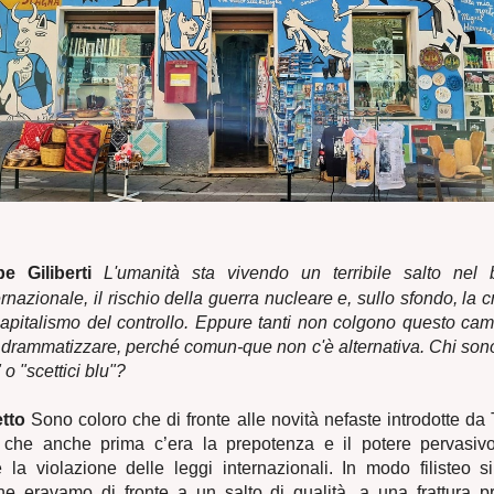
e Giliberti
L'umanità sta vivendo un terribile salto nel b
ernazionale, il rischio della guerra nucleare e, sullo sfondo, la cr
capitalismo del controllo. Eppure tanti non colgono questo cam
 drammatizzare, perché comun-que non c'è alternativa. Chi sono
 o "scettici blu"?​
tto
Sono coloro che di fronte alle novità nefaste introdotte da
re che anche prima c’era la prepotenza e il potere pervasiv
 la violazione delle leggi internazionali. In modo filisteo s
e eravamo di fronte a un salto di qualità, a una frattura p