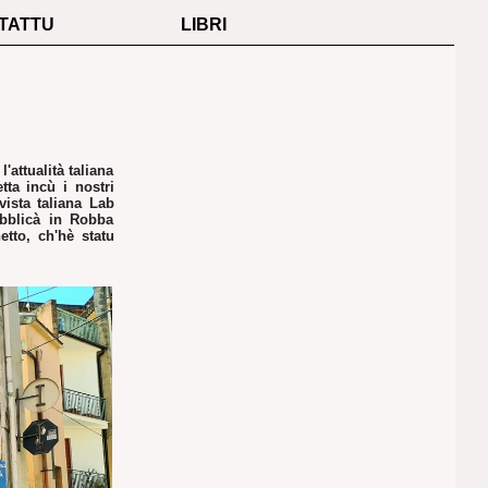
TATTU
LIBRI
'attualità taliana
tta incù i nostri
vista taliana Lab
pubblicà in Robba
etto, ch'hè statu