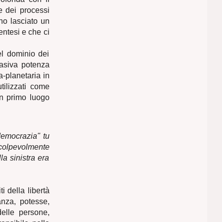
e dei processi
no lasciato un
entesi e che ci
el dominio dei
vasiva potenza
a-planetaria in
tilizzati come
 in primo luogo
 democrazia" tu
 colpevolmente
la sinistra era
ti della libertà
anza, potesse,
delle persone,