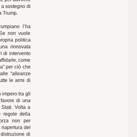
a a sostegno di
da Trump.
rumpiano l’ha
 Se non vuole
ropria politica
 una rinnovata
ri di intervento
affidarle, come
za” per ciò che
alle “alleanze
utte le armi di
impero tra gli
 favore di una
 Stati. Volta a
e regole della
forza non per
 riapertura del
distruzione di