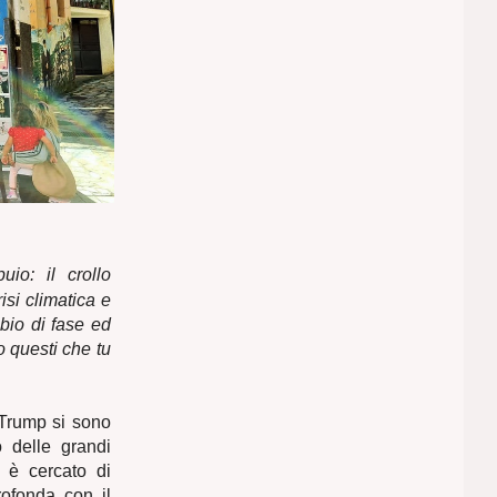
uio: il crollo
isi climatica e
bio di fase ed
 questi che tu
 Trump si sono
o delle grandi
i è cercato di
rofonda con il