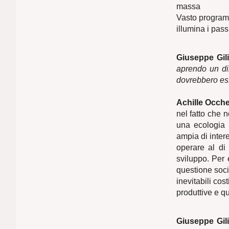
massa
Vasto programma
illumina i pass
Giuseppe Gili
aprendo un dib
dovrebbero ess
Achille Ocche
nel fatto che 
una ecologia
ampia di intere
operare al di
sviluppo. Per 
questione socia
inevitabili co
produttive e q
Giuseppe Gili