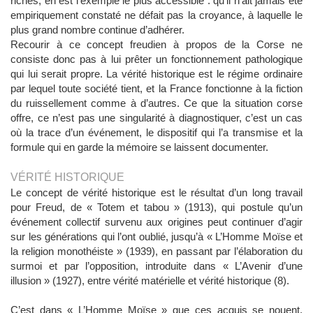
riches, en est l’exemple le plus accessible : qu’il n’ait jamais été
empiriquement constaté ne défait pas la croyance, à laquelle le
plus grand nombre continue d’adhérer.
Recourir à ce concept freudien à propos de la Corse ne
consiste donc pas à lui prêter un fonctionnement pathologique
qui lui serait propre. La vérité historique est le régime ordinaire
par lequel toute société tient, et la France fonctionne à la fiction
du ruissellement comme à d’autres. Ce que la situation corse
offre, ce n’est pas une singularité à diagnostiquer, c’est un cas
où la trace d’un événement, le dispositif qui l’a transmise et la
formule qui en garde la mémoire se laissent documenter.
VÉRITÉ HISTORIQUE
Le concept de vérité historique est le résultat d’un long travail
pour Freud, de « Totem et tabou » (1913), qui postule qu’un
événement collectif survenu aux origines peut continuer d’agir
sur les générations qui l’ont oublié, jusqu’à « L’Homme Moïse et
la religion monothéiste » (1939), en passant par l’élaboration du
surmoi et par l’opposition, introduite dans « L’Avenir d’une
illusion » (1927), entre vérité matérielle et vérité historique (8).
C’est dans « L’Homme Moïse » que ces acquis se nouent.