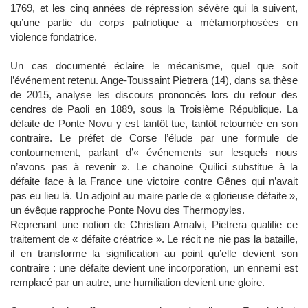
1769, et les cinq années de répression sévère qui la suivent,
qu’une partie du corps patriotique a métamorphosées en
violence fondatrice.
Un cas documenté éclaire le mécanisme, quel que soit
l’événement retenu. Ange-Toussaint Pietrera (14), dans sa thèse
de 2015, analyse les discours prononcés lors du retour des
cendres de Paoli en 1889, sous la Troisième République. La
défaite de Ponte Novu y est tantôt tue, tantôt retournée en son
contraire. Le préfet de Corse l’élude par une formule de
contournement, parlant d’« événements sur lesquels nous
n’avons pas à revenir ». Le chanoine Quilici substitue à la
défaite face à la France une victoire contre Gênes qui n’avait
pas eu lieu là. Un adjoint au maire parle de « glorieuse défaite »,
un évêque rapproche Ponte Novu des Thermopyles.
Reprenant une notion de Christian Amalvi, Pietrera qualifie ce
traitement de « défaite créatrice ». Le récit ne nie pas la bataille,
il en transforme la signification au point qu’elle devient son
contraire : une défaite devient une incorporation, un ennemi est
remplacé par un autre, une humiliation devient une gloire.