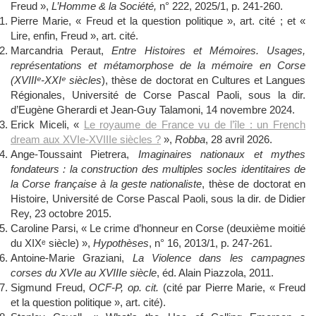
Freud »,
L’Homme & la Société,
n° 222, 2025/1, p. 241-260.
Pierre Marie, « Freud et la question politique », art. cité ; et «
Lire, enfin, Freud », art. cité.
Marcandria Peraut,
Entre Histoires et Mémoires. Usages,
représentations et métamorphose de la mémoire en Corse
(XVIIIᵉ-XXIᵉ siècles
), thèse de doctorat en Cultures et Langues
Régionales, Université de Corse Pascal Paoli, sous la dir.
d’Eugène Gherardi et Jean-Guy Talamoni, 14 novembre 2024.
Erick Miceli, «
Le royaume de France vu de l’île : un French
dream aux XVIe-XVIIIe siècles ?
»,
Robba
, 28 avril 2026.
Ange-Toussaint Pietrera,
Imaginaires nationaux et mythes
fondateurs : la construction des multiples socles identitaires de
la Corse française à la geste nationaliste
, thèse de doctorat en
Histoire, Université de Corse Pascal Paoli, sous la dir. de Didier
Rey, 23 octobre 2015.
Caroline Parsi, « Le crime d’honneur en Corse (deuxième moitié
du XIXᵉ siècle) »,
Hypothèses
, n° 16, 2013/1, p. 247-261.
Antoine-Marie Graziani,
La Violence dans les campagnes
corses du XVIe au XVIIIe siècle
, éd. Alain Piazzola, 2011.
Sigmund Freud,
OCF-P, op. cit.
(cité par Pierre Marie, « Freud
et la question politique », art. cité).