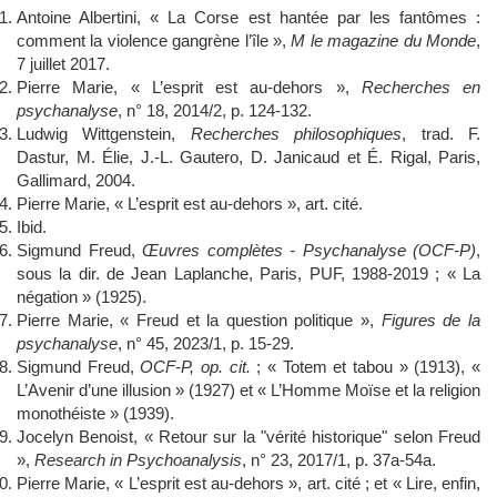
Antoine Albertini, « La Corse est hantée par les fantômes :
comment la violence gangrène l’île »,
M le magazine du Monde
,
7 juillet 2017.
Pierre Marie, « L’esprit est au-dehors »,
Recherches en
psychanalyse
, n° 18, 2014/2, p. 124-132.
Ludwig Wittgenstein,
Recherches philosophiques
, trad. F.
Dastur, M. Élie, J.-L. Gautero, D. Janicaud et É. Rigal, Paris,
Gallimard, 2004.
Pierre Marie, « L’esprit est au-dehors », art. cité.
Ibid.
Sigmund Freud,
Œuvres complètes - Psychanalyse (OCF-P)
,
sous la dir. de Jean Laplanche, Paris, PUF, 1988-2019 ; « La
négation » (1925).
Pierre Marie, « Freud et la question politique »,
Figures de la
psychanalyse
, n° 45, 2023/1, p. 15-29.
Sigmund Freud,
OCF-P, op. cit.
; « Totem et tabou » (1913), «
L’Avenir d’une illusion » (1927) et « L’Homme Moïse et la religion
monothéiste » (1939).
Jocelyn Benoist, « Retour sur la "vérité historique" selon Freud
»,
Research in Psychoanalysis
, n° 23, 2017/1, p. 37a-54a.
Pierre Marie, « L’esprit est au-dehors », art. cité ; et « Lire, enfin,