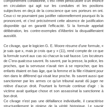
comportement conditionné, c’est l’effet perlocutoire d’un énoncé
en circulation qui agit sur les conduites et les positions
subjectives en deçà de la conscience que ses porteurs en ont.
Ceux-ci ne pourraient pas justifier rationnellement pourquoi ils la
prononcent, et c’est précisément cette absence de justification
disponible qui en garantit l’efficacité. Si la formule appelait
délibération, les contre-exemples d’Albertini la disqualifieraient
aussitôt.
Ce clivage, que le logicien G. E. Moore résume d’une formule, «
je sais que x, mais je crois que y » (11), rend compte de ce que
la formule survit aux cas où chacun la sait fausse. Les locuteurs
de
C’era qualcosa
savent. Ils savent, par la presse, la police, les
proches, que la serveuse n’avait rien à se reprocher, que les
enfants étaient en bas âge, que la femme et la fille n’étaient pour
rien dans le différend qui visait leur proche. Ils savent aussi que
sanctionner par les armes ce qu’un tribunal aurait dû juger ne
relève d’aucun droit. Pourtant la formule continue d’agir : la
victime avait quelque chose et son assassinat la sanctionne à
bon droit.
Ce clivage n’est pas une défaillance individuelle, il caractérise
structurellement le régime de la vérité historique. Le savoir