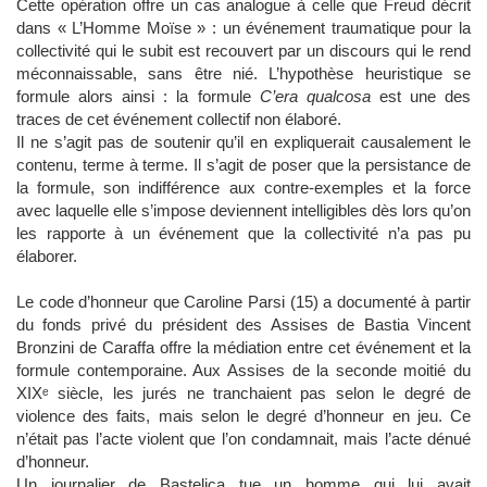
Cette opération offre un cas analogue à celle que Freud décrit
dans « L’Homme Moïse » : un événement traumatique pour la
collectivité qui le subit est recouvert par un discours qui le rend
méconnaissable, sans être nié. L’hypothèse heuristique se
formule alors ainsi : la formule
C’era qualcosa
est une des
traces de cet événement collectif non élaboré.
Il ne s’agit pas de soutenir qu’il en expliquerait causalement le
contenu, terme à terme. Il s’agit de poser que la persistance de
la formule, son indifférence aux contre-exemples et la force
avec laquelle elle s’impose deviennent intelligibles dès lors qu’on
les rapporte à un événement que la collectivité n’a pas pu
élaborer.
Le code d’honneur que Caroline Parsi (15) a documenté à partir
du fonds privé du président des Assises de Bastia Vincent
Bronzini de Caraffa offre la médiation entre cet événement et la
formule contemporaine. Aux Assises de la seconde moitié du
XIXᵉ siècle, les jurés ne tranchaient pas selon le degré de
violence des faits, mais selon le degré d’honneur en jeu. Ce
n’était pas l’acte violent que l’on condamnait, mais l’acte dénué
d’honneur.
Un journalier de Bastelica tue un homme qui lui avait