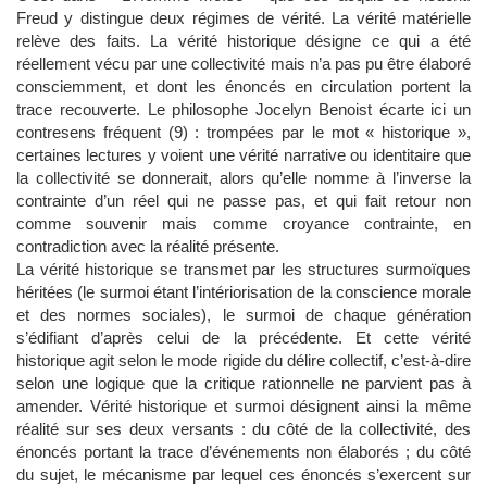
Freud y distingue deux régimes de vérité. La vérité matérielle
relève des faits. La vérité historique désigne ce qui a été
réellement vécu par une collectivité mais n’a pas pu être élaboré
consciemment, et dont les énoncés en circulation portent la
trace recouverte. Le philosophe Jocelyn Benoist écarte ici un
contresens fréquent (9) : trompées par le mot « historique »,
certaines lectures y voient une vérité narrative ou identitaire que
la collectivité se donnerait, alors qu’elle nomme à l’inverse la
contrainte d’un réel qui ne passe pas, et qui fait retour non
comme souvenir mais comme croyance contrainte, en
contradiction avec la réalité présente.
La vérité historique se transmet par les structures surmoïques
héritées (le surmoi étant l’intériorisation de la conscience morale
et des normes sociales), le surmoi de chaque génération
s’édifiant d’après celui de la précédente. Et cette vérité
historique agit selon le mode rigide du délire collectif, c’est-à-dire
selon une logique que la critique rationnelle ne parvient pas à
amender. Vérité historique et surmoi désignent ainsi la même
réalité sur ses deux versants : du côté de la collectivité, des
énoncés portant la trace d’événements non élaborés ; du côté
du sujet, le mécanisme par lequel ces énoncés s’exercent sur