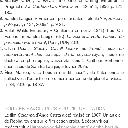
Stanley Cavell, « What’s the Use of Calling Emerson a
Pragmatist? »,
Cardozo Law Review
, vol. 18, n° 1, 1996, p. 171-
180.
Sandra Laugier, « Emerson, père fondateur refoulé ? »,
Raisons
politiques
, n° 24, 2006/4, p. 9-31.
Ralph Waldo Emerson, « Confiance en soi » (1841), trad. Ch.
Fournier, in Sandra Laugier (dir.),
La voix et la vertu. Variétés du
perfectionnisme moral
, Paris, PUF, 2010.
Olivia Poiatti,
Stanley Cavell lecteur de Freud : pour un
renouvellement des concepts de la psychanalyse
, thèse de
doctorat en philosophie, Université Paris 1 Panthéon-Sorbonne,
sous la dir. de Sandra Laugier, 5 février 2025.
Élise Marrou, « La bouche qui dit "nous" : de l’intentionnalité
collective à l’autorité en première personne du pluriel »,
Klesis
,
n° 34, 2016, p. 13-37.
POUR EN SAVOIR PLUS SUR L'ILLUSTRATION
Le film
Colomba
d'Ange Casta a été réalisé en 1967. Un article
de Robba revient sur le film et son projet, à découvrir ou
redécouvrir ici
https://www.rivistarobba.com/Colomba-hors-la-