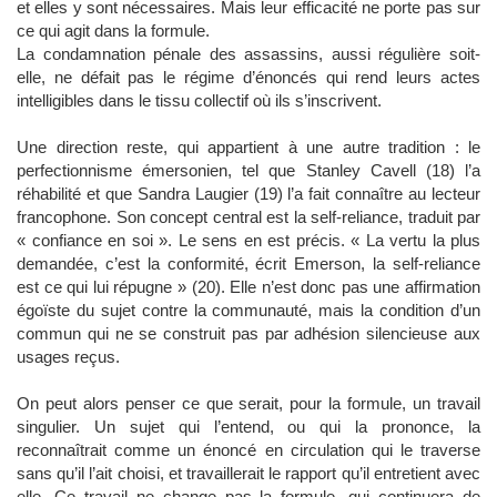
et elles y sont nécessaires. Mais leur efficacité ne porte pas sur
ce qui agit dans la formule.
La condamnation pénale des assassins, aussi régulière soit-
elle, ne défait pas le régime d’énoncés qui rend leurs actes
intelligibles dans le tissu collectif où ils s’inscrivent.
Une direction reste, qui appartient à une autre tradition : le
perfectionnisme émersonien, tel que Stanley Cavell (18) l’a
réhabilité et que Sandra Laugier (19) l’a fait connaître au lecteur
francophone. Son concept central est la self-reliance, traduit par
« confiance en soi ». Le sens en est précis. « La vertu la plus
demandée, c’est la conformité, écrit Emerson, la self-reliance
est ce qui lui répugne » (20). Elle n’est donc pas une affirmation
égoïste du sujet contre la communauté, mais la condition d’un
commun qui ne se construit pas par adhésion silencieuse aux
usages reçus.
On peut alors penser ce que serait, pour la formule, un travail
singulier. Un sujet qui l’entend, ou qui la prononce, la
reconnaîtrait comme un énoncé en circulation qui le traverse
sans qu’il l’ait choisi, et travaillerait le rapport qu’il entretient avec
elle. Ce travail ne change pas la formule, qui continuera de