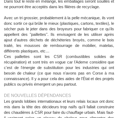
Dans tout le reste en mélange, les emballages seront souillés et
ne pourront être acceptés dans les filières de recyclage.
Avec un tri grossier, probablement à la pelle mécanique, ils vont
donc sortir ce qui brûle le mieux (plastiques, cartons, textiles), le
sécher puis le jeter dans des broyeurs pour fabriquer ce qu'ils
appellent des "paillettes". Ils envisagent de les utiliser après
ajout d'autres déchets de déchèteries broyés, comme le bois
traité, les mousses de rembourrage de mobilier, matelas,
différents plastiques, etc…
Ces paillettes sont les CSR (combustibles solides de
récupération) et sont très en vogue car l'Ademe considère que
c'est de l'énergie de substitution pour les industries qui ont
besoin de chaleur (ce que nous n'avons pas en Corse à ma
connaissance). Il y a pour cela des aides de l'État et des projets
publics ou privés émergent un peu partout.
DE NOUVELLES DÉPENDANCES
Les grands lobbies internationaux et leurs relais locaux ont donc
mis dans la tête des décideurs trop naïfs qu'il fallait construire
des chaudières à CSR pour faire du chauffage urbain. Mais faut-
il vraiment créer un réseau de chaleur pour alimenter des