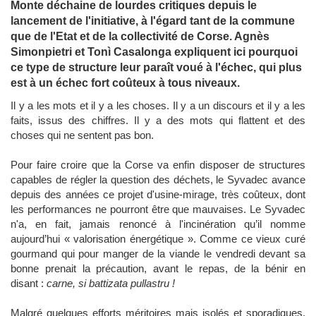
Monte déchaine de lourdes critiques depuis le
lancement de l'initiative, à l'égard tant de la commune
que de l'Etat et de la collectivité de Corse. Agnès
Simonpietri et Tonì Casalonga expliquent ici pourquoi
ce type de structure leur paraît voué à l'échec, qui plus
est à un échec fort coûteux à tous niveaux.
Il y a les mots et il y a les choses. Il y a un discours et il y a les
faits, issus des chiffres. Il y a des mots qui flattent et des
choses qui ne sentent pas bon.
Pour faire croire que la Corse va enfin disposer de structures
capables de régler la question des déchets, le Syvadec avance
depuis des années ce projet d'usine-mirage, très coûteux, dont
les performances ne pourront être que mauvaises. Le Syvadec
n'a, en fait, jamais renoncé à l'incinération qu’il nomme
aujourd’hui « valorisation énergétique ». Comme ce vieux curé
gourmand qui pour manger de la viande le vendredi devant sa
bonne prenait la précaution, avant le repas, de la bénir en
disant :
carne, si battizata pullastru !
Malgré quelques efforts méritoires mais isolés et sporadiques,