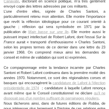
Canavate
, doctorant en science politique, m’a très gentiment
envoyé copie des lettres adressées par ces militants.
L’une d’entre elles, signée de Charles Santoni, a
particulièrement retenu mon attention. Elle montre l’importance
que revêt la réflexion idéologique pour ce courant orienté à
gauche ; réflexion qui sera symbolisée en 1971 par la
publication de
Main basse sur une île
. Elle montre aussi le
puissant impact intellectuel de Robert Lafont, dont l’essai
Sur la
France
aurait « transporté d’enthousiasme » Charles Santoni,
selon les propres termes de ce dernier dans une lettre du 23
janvier 1968. On comprend mieux ainsi les demandes de
conseil et même de validation qui sont ici exprimées.
Ce compagnonnage entre la tendance incarnée par Charles
Santoni et Robert Lafont continuera dans la première moitié des
années 1970. Notamment, ce sont des régionalistes corses et
basques qui encouragèrent la
candidature de Lafont à l’élection
présidentielle de 1974
; candidature à laquelle Lafont renonça
avant même que le Conseil constitutionnel ne déclare
qu’il ne
disposait pas d’un nombre suffisant de parrainages réguliers
.
Nous tâcherons ainsi, dans de futures éditions de
Robba
, de
nous intéresser plus largement à l’histoire de ces relations entre