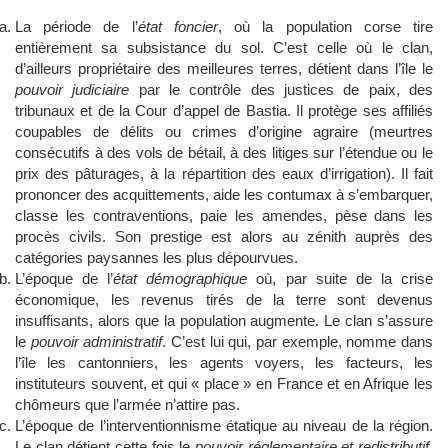
La période de l’
état foncier
, où la population corse tire
entièrement sa subsistance du sol. C’est celle où le clan,
d’ailleurs propriétaire des meilleures terres, détient dans l’île le
pouvoir judiciaire
par le contrôle des justices de paix, des
tribunaux et de la Cour d’appel de Bastia. Il protège ses affiliés
coupables de délits ou crimes d’origine agraire (meurtres
consécutifs à des vols de bétail, à des litiges sur l’étendue ou le
prix des pâturages, à la répartition des eaux d’irrigation). Il fait
prononcer des acquittements, aide les contumax à s’embarquer,
classe les contraventions, paie les amendes, pèse dans les
procès civils. Son prestige est alors au zénith auprès des
catégories paysannes les plus dépourvues.
L’époque de l’
état démographique
où, par suite de la crise
économique, les revenus tirés de la terre sont devenus
insuffisants, alors que la population augmente. Le clan s’assure
le
pouvoir administratif
. C’est lui qui, par exemple, nomme dans
l’île les cantonniers, les agents voyers, les facteurs, les
instituteurs souvent, et qui « place » en France et en Afrique les
chômeurs que l’armée n’attire pas.
L’époque de l’interventionnisme étatique au niveau de la région.
Le clan détient cette fois le
pouvoir réglementaire et redistributif
.