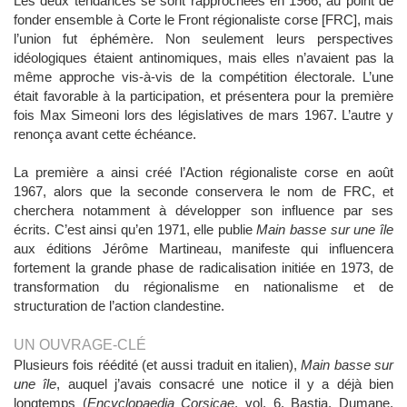
Les deux tendances se sont rapprochées en 1966, au point de
fonder ensemble à Corte le Front régionaliste corse [FRC], mais
l’union fut éphémère. Non seulement leurs perspectives
idéologiques étaient antinomiques, mais elles n’avaient pas la
même approche vis-à-vis de la compétition électorale. L’une
était favorable à la participation, et présentera pour la première
fois Max Simeoni lors des législatives de mars 1967. L’autre y
renonça avant cette échéance.
La première a ainsi créé l’Action régionaliste corse en août
1967, alors que la seconde conservera le nom de FRC, et
cherchera notamment à développer son influence par ses
écrits. C’est ainsi qu’en 1971, elle publie
Main basse sur une île
aux éditions Jérôme Martineau, manifeste qui influencera
fortement la grande phase de radicalisation initiée en 1973, de
transformation du régionalisme en nationalisme et de
structuration de l’action clandestine.
UN OUVRAGE-CLÉ
Plusieurs fois réédité (et aussi traduit en italien),
Main basse sur
une île
, auquel j’avais consacré une notice il y a déjà bien
longtemps (
Encyclopaedia Corsicae
, vol. 6, Bastia, Dumane,