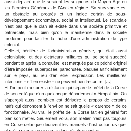
aussi déplacé que le seraient les seigneurs du Moyen Âge ou
les Fermiers Généraux de l’Ancien régime. Sa survivance est
un obstacle au progrès et un indice certain de sous-
développement économique, social et intellectuel. Le scandale
n’est pas que le clan ait existé dans une société primitive et
patriarcale, mais bien qu’on le maintienne dans la société
moderne pour faciliter la tâche d’une administration de type
colonial.
Celle-ci, héritière de l’administration génoise, qui était aussi
colonialiste, et des dictateurs militaires qui se sont succédé
pendant et après la conquête, est marquée par ce péché originel
d’être imposée, superposée, parachutée, plaquée artificiellement
sur le pays, au lieu d’en être l’expression. Les meilleures
intentions – s’il en existe – ne peuvent rien là-contre. […].
Et l’on peut mesurer la distance qui sépare le préfet de la Corse
de son collègue d’un quelconque département métropolitain. On
s’aperçoit aussi combien est dérisoire le propos de certains
naïfs qui dénoncent à l’envi on ne sait quelle « carence » de ce
fonctionnaire. Au vrai, le préfet de la Corse fait en général fort
bien son métier. Seulement voilà, son métier n’est pas toujours
en Corse celui que décrivent les manuels d’instruction civique,
et qu’il a exercé ou exercera dans d’autres postes.