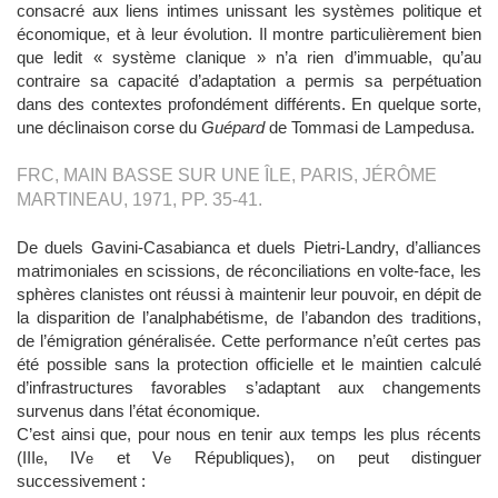
consacré aux liens intimes unissant les systèmes politique et
économique, et à leur évolution. Il montre particulièrement bien
que ledit « système clanique » n’a rien d’immuable, qu’au
contraire sa capacité d’adaptation a permis sa perpétuation
dans des contextes profondément différents. En quelque sorte,
une déclinaison corse du
Guépard
de Tommasi de Lampedusa.
​FRC, MAIN BASSE SUR UNE ÎLE, PARIS, JÉRÔME
MARTINEAU, 1971, PP. 35-41.
De duels Gavini-Casabianca et duels Pietri-Landry, d’alliances
matrimoniales en scissions, de réconciliations en volte-face, les
sphères clanistes ont réussi à maintenir leur pouvoir, en dépit de
la disparition de l’analphabétisme, de l’abandon des traditions,
de l’émigration généralisée. Cette performance n’eût certes pas
été possible sans la protection officielle et le maintien calculé
d’infrastructures favorables s’adaptant aux changements
survenus dans l’état économique.
C’est ainsi que, pour nous en tenir aux temps les plus récents
(III
, IV
et V
Républiques), on peut distinguer
e
e
e
successivement :