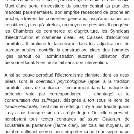
Muni d’une sorte d’investiture du pouvoir central au plan des
mandats parlementaires, son emprise redescend de proche en
proche, à travers les conseillers généraux, jusqu’aux mairies qui
constituent, plus qu’autrefois, un moyen de pression. Il gangrène
les Chambres de commerce et d’agriculture, les Syndicats
d’électrification et d’amenée d’eau, les Caisses d’allocations
familiales. Il pratique le favoritisme dans les adjudications de
travaux publics, contrôle la construction, place des hommes
liges partout où l’administration autorise l’utilisation d’un
personnel local. Rien ne se fait sans son intervention.
Ainsi se trouve perpétué l’électoralisme claniste, dont les deux
piliers sont la
coercition psychologique
(appel à la tradition
familiale, abus de confiance – notamment dans la pratique du
prétendu vote par correspondance –, chantage) et la
commutation des suffrages
, désignée à tort sous le nom de
fraude électorale
. Il est clair en effet qu’il n’y a pas fraude quand
il n’y a pas transgression à la règle du jeu. Or celle-ci prescrit,
nonobstant tous textes contraires
ad usum Gallorum
, de
soustraire au partenaire (l’autre clan), par tous les moyens, un
nombre suffisant de voix pour emporter ici où là un siège ou un