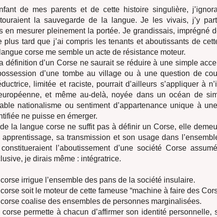
nfant de mes parents et de cette histoire singulière, j’ignor
ouraient la sauvegarde de la langue. Je les vivais, j’y parti
 en mesurer pleinement la portée. Je grandissais, imprégné de 
e plus tard que j’ai compris les tenants et aboutissants de cette
 langue corse me semble un acte de résistance moteur.
 définition d’un Corse ne saurait se réduire à une simple acce
 possession d’une tombe au village ou à une question de cou
ductrice, limitée et raciste, pourrait d’ailleurs s’appliquer à n
uropéenne, et même au-delà, noyée dans un océan de simi
table nationalisme ou sentiment d’appartenance unique à u
ntifiée ne puisse en émerger.
 de la langue corse ne suffit pas à définir un Corse, elle deme
n apprentissage, sa transmission et son usage dans l’ensemb
 constitueraient l’aboutissement d’une société Corse assumé
usive, je dirais même : intégratrice.
corse irrigue l’ensemble des pans de la société insulaire.
corse soit le moteur de cette fameuse “machine à faire des Cors
 corse coalise des ensembles de personnes marginalisées.
corse permette à chacun d’affirmer son identité personnelle, 