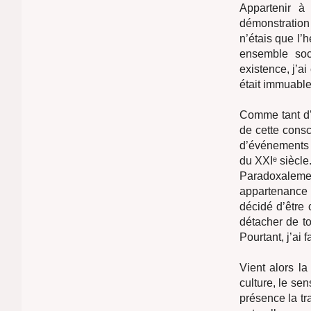
Appartenir à
démonstration 
n’étais que l’
ensemble soci
existence, j’a
était immuable
Comme tant d’
de cette consc
d’événements f
du XXIᵉ siècle
Paradoxalement
appartenance q
décidé d’être 
détacher de to
Pourtant, j’ai 
Vient alors l
culture, le se
présence la tr