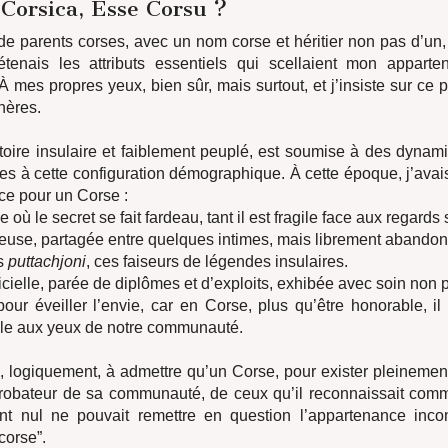
 Corsica, Esse Corsu ?
de parents corses, avec un nom corse et héritier non pas d’un
détenais les attributs essentiels qui scellaient mon appart
mes propres yeux, bien sûr, mais surtout, et j’insiste sur ce p
nères.
itoire insulaire et faiblement peuplé, est soumise à des dynam
ées à cette configuration démographique. À cette époque, j’avais 
nce pour un Corse :
e où le secret se fait fardeau, tant il est fragile face aux regards 
cieuse, partagée entre quelques intimes, mais librement abando
es
puttachjoni
, ces faiseurs de légendes insulaires.
ficielle, parée de diplômes et d’exploits, exhibée avec soin non p
our éveiller l’envie, car en Corse, plus qu’être honorable, il 
ble aux yeux de notre communauté.
, logiquement, à admettre qu’un Corse, pour exister pleinement
robateur de sa communauté, de ceux qu’il reconnaissait comm
nt nul ne pouvait remettre en question l’appartenance incon
orse”.