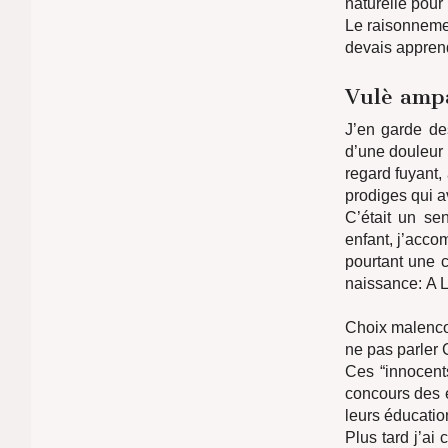
naturelle pour
Le raisonnemen
devais apprend
Vulè ampa
J’en garde de
d’une douleur p
regard fuyant,
prodiges qui a
C’était un se
enfant, j’acco
pourtant une c
naissance: A
Choix malencon
ne pas parler 
Ces “innocents
concours des é
leurs éducatio
Plus tard j’ai