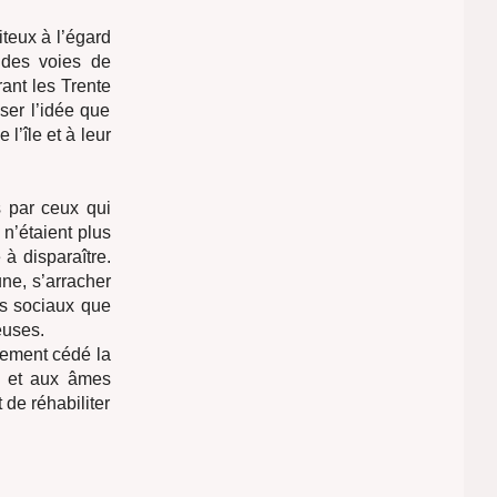
iteux à l’égard
n des voies de
ant les Trente
ser l’idée que
 l’île et à leur
s par ceux qui
 n’étaient plus
 disparaître.
une, s’arracher
ns sociaux que
euses.
uement cédé la
u
et aux âmes
de réhabiliter