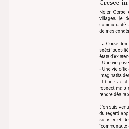
Cresce in
Né en Corse, 
villages, je 
communauté. À 
de mes congé
La Corse, terr
spécifiques li
états d'existe
- Une vie privé
- Une vie offi
imaginatifs d
- Et une vie of
respect mais p
rendre désira
J’en suis venu
du regard app
siens » et do
“communauté c