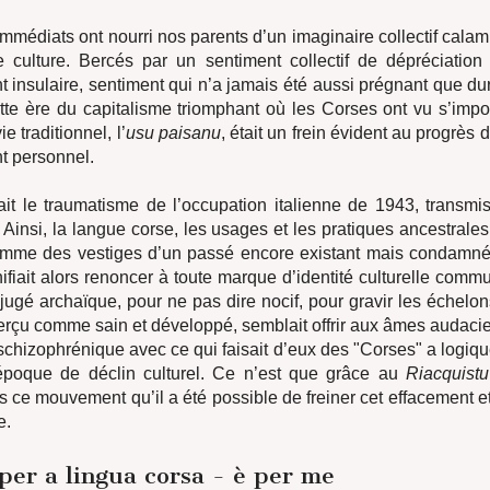
mmédiats ont nourri nos parents d’un imaginaire collectif calam
e culture. Bercés par un sentiment collectif de dépréciatio
insulaire, sentiment qui n’a jamais été aussi prégnant que dur
tte ère du capitalisme triomphant où les Corses ont vu s’impo
e traditionnel, l’
usu paisanu
, était un frein évident au progrès de
 personnel.
ait le traumatisme de l’occupation italienne de 1943, transmi
. Ainsi, la langue corse, les usages et les pratiques ancestrales
mme des vestiges d’un passé encore existant mais condamné à
nifiait alors renoncer à toute marque d’identité culturelle comm
 jugé archaïque, pour ne pas dire nocif, pour gravir les échelo
perçu comme sain et développé, semblait offrir aux âmes audaci
 schizophrénique avec ce qui faisait d’eux des "Corses" a logiq
poque de déclin culturel. Ce n’est que grâce au
Riacquist
ce mouvement qu’il a été possible de freiner cet effacement et 
e.
per a lingua corsa - è per me