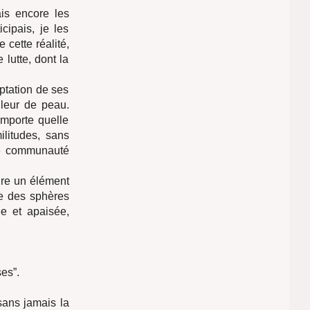
ais encore les
cipais, je les
cette réalité,
 lutte, dont la
ptation de ses
leur de peau.
’importe quelle
litudes, sans
ne communauté
ure un élément
le des sphères
e et apaisée,
es”.
sans jamais la