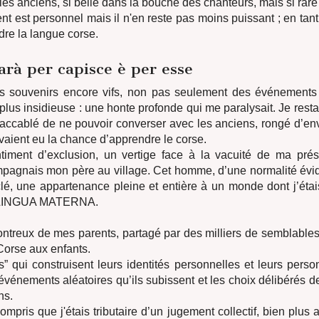
 les anciens, si belle dans la bouche des chanteurs, mais si rare
t est personnel mais il n'en reste pas moins puissant ; en tant
re la langue corse.
rà per capisce è per esse
s souvenirs encore vifs, non pas seulement des événements
lus insidieuse : une honte profonde qui me paralysait. Je restais
 accablé de ne pouvoir converser avec les anciens, rongé d’en
vaient eu la chance d’apprendre le corse.
ntiment d’exclusion, un vertige face à la vacuité de ma pré
mpagnais mon père au village. Cet homme, d’une normalité évid
lé, une appartenance pleine et entière à un monde dont j’étai
 LINGUA MATERNA.
treux de mes parents, partagé par des milliers de semblables à 
Corse aux enfants.
” qui construisent leurs identités personnelles et leurs person
vénements aléatoires qu’ils subissent et les choix délibérés de
ns.
 compris que j'étais tributaire d’un jugement collectif, bien plu