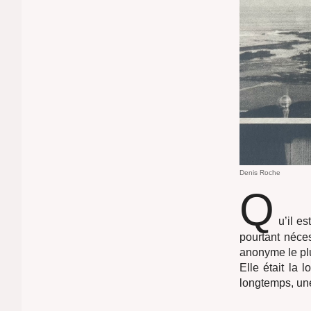
Denis Roche
Q
u’il e
pourtant néce
anonyme le plu
Elle était la 
longtemps, une