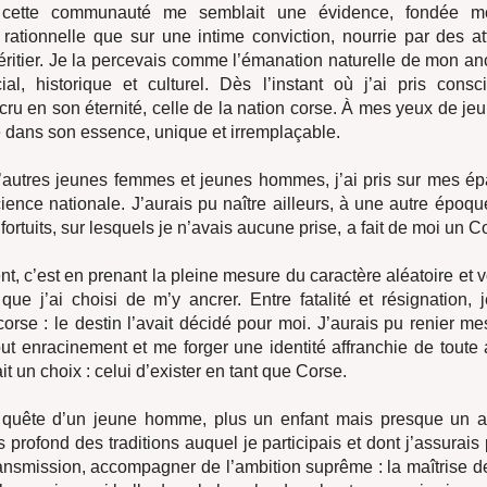
 cette communauté me semblait une évidence, fondée m
rationnelle que sur une intime conviction, nourrie par des att
héritier. Je la percevais comme l’émanation naturelle de mon a
al, historique et culturel. Dès l’instant où j’ai pris cons
i cru en son éternité, celle de la nation corse. À mes yeux de je
 dans son essence, unique et irremplaçable.
autres jeunes femmes et jeunes hommes, j’ai pris sur mes ép
ience nationale. J’aurais pu naître ailleurs, à une autre époqu
ortuits, sur lesquels je n’avais aucune prise, a fait de moi un 
.
, c’est en prenant la pleine mesure du caractère aléatoire et v
ue j’ai choisi de m’y ancrer. Entre fatalité et résignation, 
corse : le destin l’avait décidé pour moi. J’aurais pu renier m
ut enracinement et me forger une identité affranchie de toute
fait un choix : celui d’exister en tant que Corse.
a quête d’un jeune homme, plus un enfant mais presque un ad
ns profond des traditions auquel je participais et dont j’assurai
ansmission, accompagner de l’ambition suprême : la maîtrise de