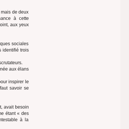
, mais de deux
enance à cette
oint, aux yeux
iques sociales
identifié trois
scrutateurs.
nnée aux élans
our inspirer le
faut savoir se
, avait besoin
e étant « des
testable à la