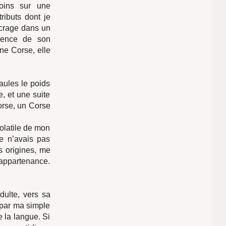
oins sur une
ributs dont je
ncrage dans un
cience de son
une Corse, elle
aules le poids
e, et une suite
Corse, un Corse
olatile de mon
je n’avais pas
es origines, me
 appartenance.
ulte, vers sa
s par ma simple
 la langue. Si