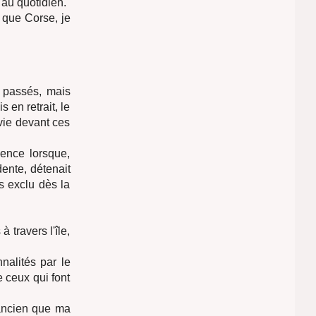
 au quotidien.
 que Corse, je
 passés, mais
 en retrait, le
vie devant ces
sence lorsque,
ente, détenait
s exclu dès la
travers l'île,
nalités par le
 ceux qui font
s ancien que ma