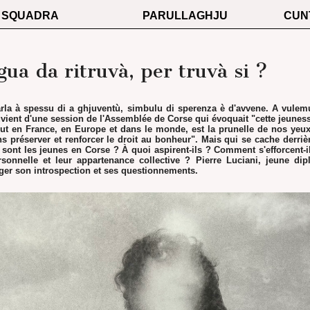
SQUADRA
PARULLAGHJU
CUN
gua da ritruvà, per truvà si ?
parla à spessu di a ghjuventù, simbulu di sperenza è d'avvene. A vule
vient d'une session de l'Assemblée de Corse qui évoquait "cette jeuness
ut en France, en Europe et dans le monde, est la prunelle de nos yeux
 préserver et renforcer le droit au bonheur". Mais qui se cache derrièr
sont les jeunes en Corse ? À quoi aspirent-ils ? Comment s'efforcent-ils
rsonnelle et leur appartenance collective ? Pierre Luciani, jeune di
ger son introspection et ses questionnements.