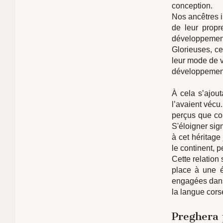
conception.
Nos ancêtres i
de leur propr
développement 
Glorieuses, ce
leur mode de vi
développement
À cela s’ajout
l’avaient vécu
perçus que co
S'éloigner sig
à cet héritage
le continent, 
Cette relation
place à une é
engagées dans 
la langue cors
Preghera 