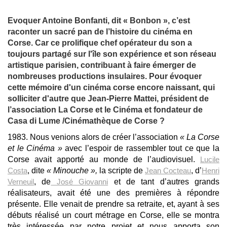
Evoquer Antoine Bonfanti, dit « Bonbon », c’est
raconter un sacré pan de l’histoire du cinéma en
Corse. Car ce prolifique chef opérateur du son a
toujours partagé sur l'île son expérience et son réseau
artistique parisien, contribuant à faire émerger de
nombreuses productions insulaires. Pour évoquer
cette mémoire d'un cinéma corse encore naissant, qui
solliciter d'autre que Jean-Pierre Mattei, président de
l’association La Corse et le Cinéma et fondateur de
Casa di Lume /Cinémathèque de Corse ?
1983. Nous venions alors de créer l’association
« La Corse
et le Cinéma »
avec l’espoir de rassembler tout ce que la
Corse avait apporté au monde de l’audiovisuel.
Lucile
Costa
, dite
« Minouche »,
la scripte de
Jean Cocteau
, d’
Henri
Verneuil
, de
José Giovanni
et de tant d’autres grands
réalisateurs, avait été une des premières à répondre
présente. Elle venait de prendre sa retraite, et, ayant à ses
débuts réalisé un court métrage en Corse, elle se montra
très intéressée par notre projet et nous apporta son