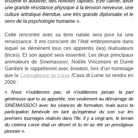
visuelle et auditive, des réflexes rapides. Être calme, avoir
une grande résistance physique à la tension nerveuse, une
culture artistique étendue, une très grande diplomatie et le
sens de la psychologie humaine
».
Cette rencontre avec sa terre natale sera pour lui une
renaissance. Il est conscient de l’état embryonnaire dans
lequel se démènent tous ces apprentis (ies) réalisateurs
(trices). Et son apport sera essentiel. Les deux principaux
animateurs de
Sinemassoci
, Noëlle Vincensini et Dumè
Gambini le rappelleront avec émotion, lors d’un hommage
que la
Cinémathèque de Corse
/Casa di Lume lui rendra en
2006 :
«
Nous n’oublierons pas, et n’oublierons jamais la part
généreuse que tu as apportée, non seulement au démarrage de
SINEMASSOCI avec les séances de formation, mais aussi ta
participation bénévole en tant qu’ingénieur du son sur les
premiers tournages réalisés dans l’île. Il y a vingt ans, le terrain
du cinéma corse était un désert et tu en as été un prestigieux
pionnier
».