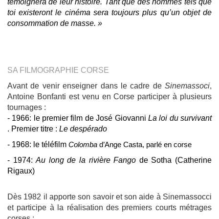
témoignera de leur histoire. Tant que des hommes tels que
toi existeront le cinéma sera toujours plus qu’un objet de
consommation de masse. »
SA FILMOGRAPHIE CORSE
Avant de venir enseigner dans le cadre de
Sinemassoci
,
Antoine Bonfanti est venu en Corse participer à plusieurs
tournages :
- 1966: le premier film de José Giovanni
La loi du survivant
. Premier titre :
Le despérado
- 1968: le téléfilm
Colomba
d’Ange Casta, parlé en corse
- 1974:
Au long de la rivière Fango
de Sotha (Catherine
Rigaux)
Dès 1982 il apporte son savoir et son aide à Sinemassocci
et participe à la réalisation des premiers courts métrages
corses :