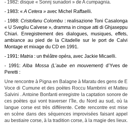
- 1982: disque « Sonnj sunadori » de A cumpagnia.
- 1983: «
A Cetera »
avec Michel Raffaelli.
- 1988:
Cristofanu Colombu
: realisazione Toni Casalonga
« U Svegliu Calvese », dramma in cinque atti di Ghjaseppu
Chiari. Enregistrement des dialogues, musiques, effets,
ambiance au pied de la Citadelle sur le port de Calvi
Montage et mixage du CD en 1991.
- 1991:
Matria
: un théâtre opéra, avec Jackie Micaelli.
- 1991:
Alba Mossa (L’aube en mouvement)
d’Yves de
Peretti :
Une rencontre à Pigna en Balagne à Maratu des gens de E
Voce di Cumune et des poètes Roccu Mambrini et Matteu
Salvini . Antoine Bonfanti enregistre la captation sonore de
ces poètes qui vont traverser l’île, du Nord au sud, où la
langue corse est très différente. Cette rencontre est mise
en scène dans des séquences improvisées faisant appel
au bestiaire corse, à la tradition corse, à la magie des lieux.