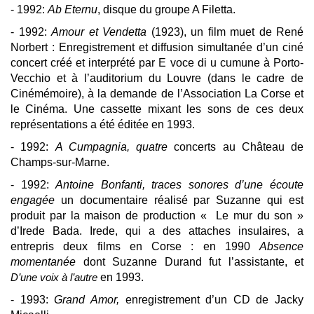
- 1992:
Ab Eternu
, disque
du groupe A Filetta.
- 1992:
Amour et Vendetta
(1923), un film muet de René
Norbert : Enregistrement et diffusion simultanée d’un ciné
concert créé et interprété par E voce di u cumune à Porto-
Vecchio et à l’auditorium du Louvre (dans le cadre de
Cinémémoire), à la demande de l’Association La Corse et
le Cinéma. Une cassette mixant les sons de ces deux
représentations a été éditée en 1993.
- 1992:
A Cumpagnia, quatre
concerts au Château de
Champs-sur-Marne.
- 1992:
Antoine Bonfanti, traces sonores d’une écoute
engagée
un documentaire réalisé par Suzanne qui est
produit par la maison de production « Le mur du son »
d’Irede Bada. Irede, qui a des attaches insulaires, a
entrepris deux films en Corse : en 1990
Absence
momentanée
dont Suzanne Durand fut l’assistante, et
D’une voix à l’autre
en 1993
.
- 1993:
Grand Amor,
enregistrement d’un CD de Jacky