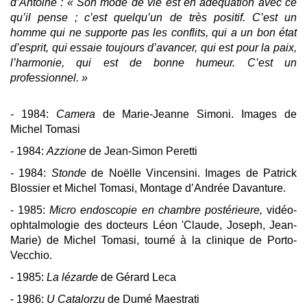
d’Antoine : « Son mode de vie est en adéquation avec ce
qu’il pense ; c’est quelqu’un de très positif. C’est un
homme qui ne supporte pas les conflits, qui a un bon état
d’esprit, qui essaie toujours d’avancer, qui est pour la paix,
l’harmonie, qui est de bonne humeur. C’est un
professionnel. »
-
1984:
Camera
de Marie-Jeanne Simoni. Images de
Michel Tomasi
-
1984:
Azzione
de Jean-Simon Peretti
-
1984:
Stonde
de Noëlle Vincensini. Images de Patrick
Blossier et Michel Tomasi, Montage d’Andrée Davanture.
- 1985:
Micro endoscopie en chambre postérieure,
vidéo-
ophtalmologie des docteurs Léon 'Claude, Joseph, Jean-
Marie) de Michel Tomasi, tourné à la clinique de Porto-
Vecchio.
- 1985:
La lézarde
de Gérard Leca
- 1986:
U Catalorzu
de Dumé Maestrati