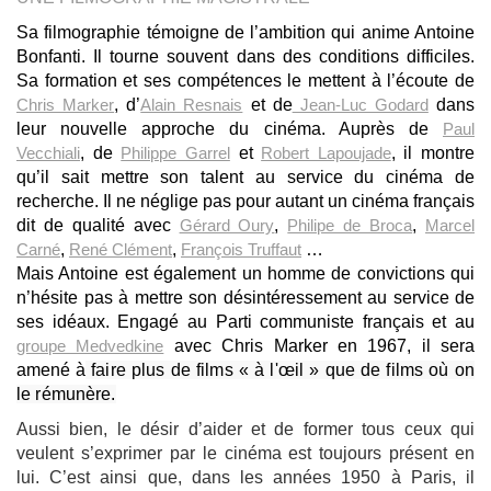
Sa filmographie témoigne de l’ambition qui anime Antoine
Bonfanti. Il tourne souvent dans des conditions difficiles.
Sa formation et ses compétences le mettent à l’écoute de
Chris Marker
, d’
Alain Resnais
et de
Jean-Luc Godard
dans
leur nouvelle approche du cinéma. Auprès de
Paul
Vecchiali
, de
Philippe Garrel
et
Robert Lapoujade
, il montre
qu’il sait mettre son talent au service du cinéma de
recherche. Il ne néglige pas pour autant un cinéma français
dit de qualité avec
Gérard Oury
,
Philipe de Broca
,
Marcel
Carné
,
René Clément
,
François Truffaut
…
Mais Antoine est également un homme de convictions qui
n’hésite pas à mettre son désintéressement au service de
ses idéaux. Engagé au Parti communiste français et au
groupe Medvedkine
avec Chris Marker en 1967, il sera
amené à
faire plus de films « à l'œil » que de films où on
le rémunère.
Aussi bien, le désir d’aider et de former tous ceux qui
veulent s’exprimer par le cinéma est toujours présent en
lui. C’est ainsi que, dans les années 1950 à Paris, il