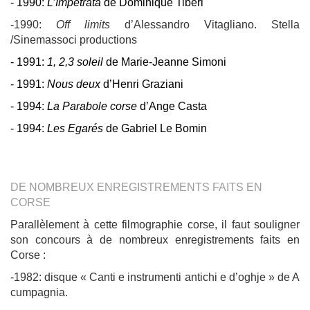
- 1990:
L’Impetrata
de Dominique Tiberi
-1990:
Off limits
d’Alessandro Vitagliano. Stella
/Sinemassoci productions
- 1991:
1, 2,3 soleil
de Marie-Jeanne Simoni
- 1991:
Nous deux
d’Henri Graziani
- 1994:
La Parabole corse
d’Ange Casta
- 1994:
Les Egarés
de Gabriel Le Bomin
DE NOMBREUX ENREGISTREMENTS FAITS EN
CORSE
Parallèlement à cette filmographie corse, il faut souligner
son concours à de nombreux enregistrements faits en
Corse :
-1982: disque « Canti e instrumenti antichi e d’oghje » de A
cumpagnia.