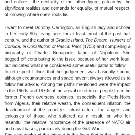
and culture - the centrality of the father figure, patriarchy, the
significant realities and demands for equality, of mutual respect,
of knowing where one's roots lie.
I went to meet Dorothy Carrington, an English lady and scholar
in her early 90s, living here for at least most of the past half
century, and the author of
Granite Island
,
The Dream, Hunters of
Corsica
,
la Constitution of Pascal Paoli
(1755) and completing a
biography of Charles Bonaparte, father of Napoleon. She
begged off contributing to the issue because of her work load,
but indicated what she considered some useful paths to follow.
In retrospect I think that her judgement was basically sound,
although circumstances and space haven't always allowed us to
follow her advice. Among the paths mentioned were the impact
in the 1960s and 1970s of the arrival or return of people from the
former French overseas colonies, especially the Pieds-Noirs
from Algeria, their relative wealth, the consequent inflation, the
development of the country's infrastructure, the angers and
jealousies of those who suffered as a result, or who felt
resentful; the relative importance of the presence of NATO air
and naval bases, particularly during the Gulf War.
She also spoke of the interest in the facts that in the US there