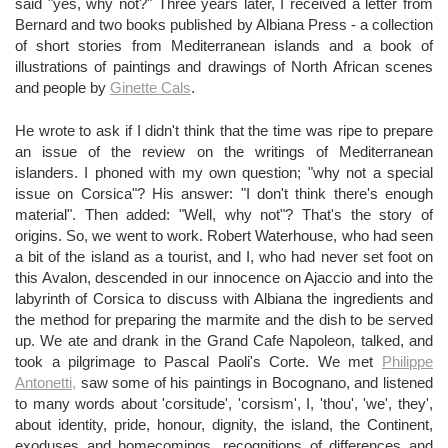
said "yes, why not?" Three years later, I received a letter from
Bernard and two books published by Albiana Press - a collection
of short stories from Mediterranean islands and a book of
illustrations of paintings and drawings of North African scenes
and people by
Ginette Cals
.
He wrote to ask if I didn't think that the time was ripe to prepare
an issue of the review on the writings of Mediterranean
islanders. I phoned with my own question; "why not a special
issue on Corsica"? His answer: "I don't think there's enough
material". Then added: "Well, why not"? That's the story of
origins. So, we went to work. Robert Waterhouse, who had seen
a bit of the island as a tourist, and I, who had never set foot on
this Avalon, descended in our innocence on Ajaccio and into the
labyrinth of Corsica to discuss with Albiana the ingredients and
the method for preparing the marmite and the dish to be served
up. We ate and drank in the Grand Cafe Napoleon, talked, and
took a pilgrimage to Pascal Paoli's Corte. We met
Philippe
Antonetti,
saw some of his paintings in Bocognano, and listened
to many words about 'corsitude', 'corsism', I, 'thou', 'we', they',
about identity, pride, honour, dignity, the island, the Continent,
exoduses and homecomings, recognitions of differences and