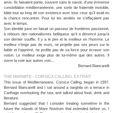
amis. Ils faisaient partie, souvent sans le savoir, d'une immense
constellation méditerranéenne, une sorte de fraternité invisible,
bâtie tout au long de son existence avec tous ceux qu'il avait eu
la chance rencontrer. Pour lui les amitiés ne s'effaçaient pas
avec le temps.
Son identité juive en faisait un passeur de frontières passionné,
à rebours des nationalismes belliqueux qu'il a dénoncé jusqu'à
son dernier souffle. Il y a le pire et le meilleur en l'homme. Le
meilleur n'érige pas de murs, ne projette pas ses peurs sur le
faible et l'opprimé, ne profite pas de sa force pour écraser son
voisin. Le meilleur exige plus de lui-même que des autres. Il
ouvre la voie aux autres voix...
Bernard Biancarelli
THE MARMITE - CORSICA CALLING, EXTRAIT
This issue of Mediterraneans,
Corsica Calling
, began in 1997.
Bernard Biancarelli and I sat around a narghila on a terrace in
Carthage overlooking the sea, and talked about food, drink and
literature.
Bernard suggested that I consider treating sometime in the
future the islands of Mare Nostrum that extended before us. I