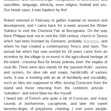
specifities, language, ethnicity, even religion, football and sex.
Our heads spun, it was baptism by fire!
Robert returned in February to gather material on tourism and
development, and I came back for a week around the Winter
Solstice to visit the Chestnut Fair at Bocognano. On the way
there Philippe took me to visit the 15th century church in Tavera
which had been founded by Genoans, probably
Marranos
, and
where he had created a contemporary fresco and nave. The
annual fair which has now existed for 18 years came from an
incentive by the village to re-invest in the agricultural heritage of
the island - chestnut flour for bread, polenta, beer- the staples of
rural life. There were also stands for the 'passion-fruits'- oursins
and oysters, for olive oils and soaps, handicrafts of various
sorts. It was a meeting with an air of familiarity and sociability,
such as fairs are supposed to offer, among Corsicans from the
island and those returning from the continent,
pinzutu
-
'outsiders'- and some blow-ins like myself.
I heard lots of French and quite a bit of Corsican, and many
sounds of bonhommie, cacophonie, and later the sweet
lamentu-dirges of polyphonic chanting. I met some people,