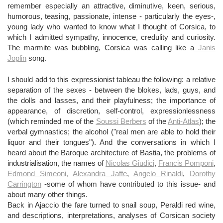
remember especially an attractive, diminutive, keen, serious,
humorous, teasing, passionate, intense - particularly the eyes-,
young lady who wanted to know what I thought of Corsica, to
which I admitted sympathy, innocence, credulity and curiosity.
The marmite was bubbling, Corsica was calling like a
Janis
Joplin
song.
I should add to this expressionist tableau the following: a relative
separation of the sexes - between the blokes, lads, guys, and
the dolls and lasses, and their playfulness; the importance of
appearance, of discretion, self-control, expressionlessness
(which reminded me of the
Soussi Berbers
of the
Anti-Atlas
); the
verbal gymnastics; the alcohol ("real men are able to hold their
liquor and their tongues"). And the conversations in which I
heard about the Baroque architecture of Bastia, the problems of
industrialisation, the names of
Nicolas Giudici
,
Francis Pomponi
,
Edmond Simeoni,
Alexandra Jaffe
,
Angelo Rinaldi
,
Dorothy
Carrington
-some of whom have contributed to this issue- and
about many other things.
Back in Ajaccio the fare turned to snail soup, Peraldi red wine,
and descriptions, interpretations, analyses of Corsican society