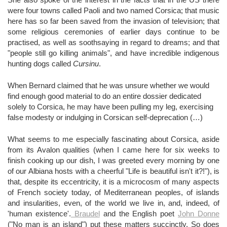
were four towns called Paoli and two named Corsica; that music
here has so far been saved from the invasion of television; that
some religious ceremonies of earlier days continue to be
practised, as well as soothsaying in regard to dreams; and that
"people still go killing animals", and have incredible indigenous
hunting dogs called
Cursinu
.
When Bernard claimed that he was unsure whether we would
find enough good material to do an entire dossier dedicated
solely to Corsica, he may have been pulling my leg, exercising
false modesty or indulging in Corsican self-deprecation (…)
What seems to me especially fascinating about Corsica, aside
from its Avalon qualities (when I came here for six weeks to
finish cooking up our dish, I was greeted every morning by one
of our Albiana hosts with a cheerful "Life is beautiful isn't it?!"), is
that, despite its eccentricity, it is a microcosm of many aspects
of French society today, of Mediterranean peoples, of islands
and insularities, even, of the world we live in, and, indeed, of
'human existence'.
Braudel
and the English poet
John Donne
("No man is an island") put these matters succinctly. So does