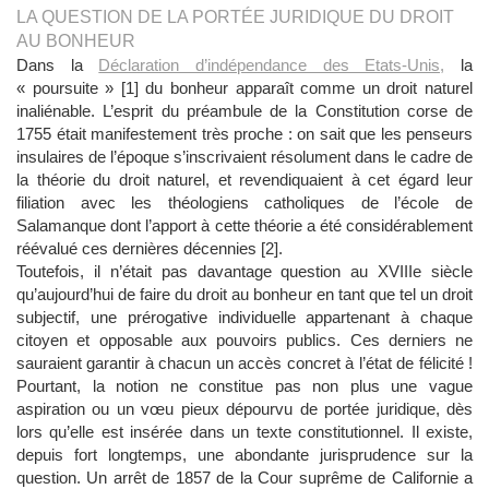
LA QUESTION DE LA PORTÉE JURIDIQUE DU DROIT
AU BONHEUR
Dans la
Déclaration d’indépendance des Etats-Unis,
la
« poursuite » [1] du bonheur apparaît comme un droit naturel
inaliénable. L’esprit du préambule de la Constitution corse de
1755 était manifestement très proche : on sait que les penseurs
insulaires de l’époque s’inscrivaient résolument dans le cadre de
la théorie du droit naturel, et revendiquaient à cet égard leur
filiation avec les théologiens catholiques de l’école de
Salamanque dont l’apport à cette théorie a été considérablement
réévalué ces dernières décennies [2].
Toutefois, il n’était pas davantage question au XVIIIe siècle
qu’aujourd’hui de faire du droit au bonheur en tant que tel un droit
subjectif, une prérogative individuelle appartenant à chaque
citoyen et opposable aux pouvoirs publics. Ces derniers ne
sauraient garantir à chacun un accès concret à l’état de félicité !
Pourtant, la notion ne constitue pas non plus une vague
aspiration ou un vœu pieux dépourvu de portée juridique, dès
lors qu’elle est insérée dans un texte constitutionnel. Il existe,
depuis fort longtemps, une abondante jurisprudence sur la
question. Un arrêt de 1857 de la Cour suprême de Californie a