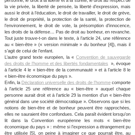
personne, le droit à la liberté et à la sûreté, le droit au respect de
la vie privée, la liberté de pensée, la liberté d’expression, mais
aussi le droit à l’éducation, le droit de travailler, le droit de grève,
le droit de propriété, la protection de la santé, la protection de
l’environnement, le droit de vote, la présomption d’innocence,
les droits de la défense… Pas de droit au bonheur, en revanche.
Tout juste trouve-t-on dans le texte, à l’article 24, une référence
au « bien-être » (« version minimale » du bonheur [4]), mais il
s’agit de celui de l’enfant.
L’autre grand texte européen, la «
Convention de sauvegarde
des droits de l’homme et des libertés fondamentales
», évoque
à l’article 4 le « bien-être de la communauté » et à l’article 8 le
« bien-être économique du pays ».
Enfin, la
Déclaration universelle des droits de l’homme
comporte
à l’article 25 une référence au « bien-être » auquel chaque
personne aurait droit et à l’article 29 la mention d’un « bien-être
général dans une société démocratique ». Observons que si les
notions de bien-être et de bonheur peuvent être rapprochées,
elles ne sauraient être confondues. Cela paraît évident lorsqu’on
lit dans la Convention européenne les mots « bien-être
économique du pays » : même si l’expression a étrangement pu
être utilisée [5], on peine à imaginer ce que pourrait être, au