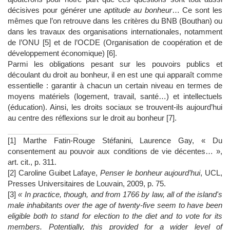
décisives pour générer une
aptitude au bonheur
… Ce sont les
mêmes que l’on retrouve dans les critères du BNB (Bouthan) ou
dans les travaux des organisations internationales, notamment
de l’ONU [5] et de l’OCDE (Organisation de coopération et de
développement économique) [6].
Parmi les obligations pesant sur les pouvoirs publics et
découlant du droit au bonheur, il en est une qui apparaît comme
essentielle : garantir à chacun un certain niveau en termes de
moyens matériels (logement, travail, santé…) et intellectuels
(éducation). Ainsi, les droits sociaux se trouvent-ils aujourd’hui
au centre des réflexions sur le droit au bonheur [7].
[1] Marthe Fatin-Rouge Stéfanini, Laurence Gay, « Du
consentement au pouvoir aux conditions de vie décentes… »,
art. cit., p. 311.
[2] Caroline Guibet Lafaye,
Penser le bonheur aujourd’hui
, UCL,
Presses Universitaires de Louvain, 2009, p. 75.
[3]
« In practice, though, and from 1766 by law, all of the island's
male inhabitants over the age of twenty-five seem to have been
eligible both to stand for election to the diet and to vote for its
members. Potentially, this provided for a wider level of