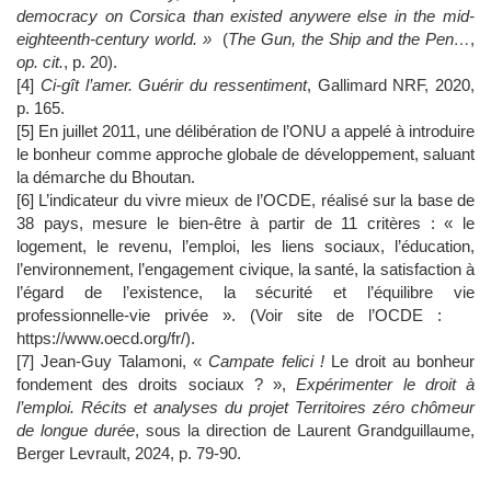
democracy on Corsica than existed anywere else in the mid-
eighteenth-century world. »
(
The Gun, the Ship and the Pen
…
,
op. cit.
, p. 20).
[4]
Ci-gît l’amer. Guérir du ressentiment
, Gallimard NRF, 2020,
p. 165.
[5] En juillet 2011, une délibération de l’ONU a appelé à introduire
le bonheur comme approche globale de développement, saluant
la démarche du Bhoutan.
[6] L’indicateur du vivre mieux de l’OCDE, réalisé sur la base de
38 pays, mesure le bien-être à partir de 11 critères : « le
logement, le revenu, l’emploi, les liens sociaux, l’éducation,
l’environnement, l’engagement civique, la santé, la satisfaction à
l’égard de l’existence, la sécurité et l’équilibre vie
professionnelle-vie privée ». (Voir site de l’OCDE :
https://www.oecd.org/fr/).
[7] Jean-Guy Talamoni, «
Campate felici !
Le droit au bonheur
fondement des droits sociaux ? »,
Expérimenter le droit à
l’emploi. Récits et analyses du projet Territoires zéro chômeur
de longue durée
, sous la direction de Laurent Grandguillaume,
Berger Levrault, 2024, p. 79-90.