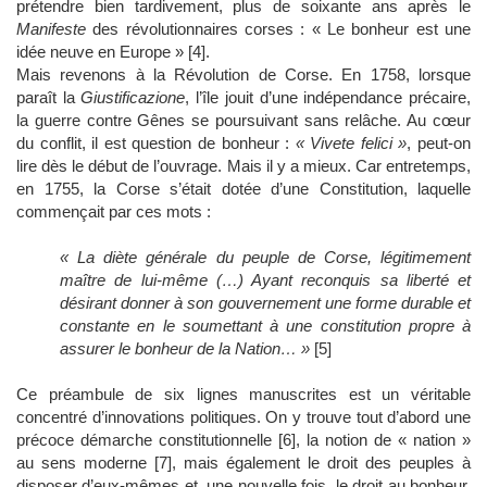
prétendre bien tardivement, plus de soixante ans après le
Manifeste
des révolutionnaires corses : « Le bonheur est une
idée neuve en Europe » [4].
Mais revenons à la Révolution de Corse. En 1758, lorsque
paraît la
Giustificazione
, l’île jouit d’une indépendance précaire,
la guerre contre Gênes se poursuivant sans relâche. Au cœur
du conflit, il est question de bonheur :
« Vivete felici »
, peut-on
lire dès le début de l’ouvrage. Mais il y a mieux. Car entretemps,
en 1755, la Corse s’était dotée d’une Constitution, laquelle
commençait par ces mots :
« La diète générale du peuple de Corse, légitimement
maître de lui-même (…) Ayant reconquis sa liberté et
désirant donner à son gouvernement une forme durable et
constante en le soumettant à une constitution propre à
assurer le bonheur de la Nation… »
[5]
Ce préambule de six lignes manuscrites est un véritable
concentré d’innovations politiques. On y trouve tout d’abord une
précoce démarche constitutionnelle [6], la notion de « nation »
au sens moderne [7], mais également le droit des peuples à
disposer d’eux-mêmes et, une nouvelle fois, le droit au bonheur,