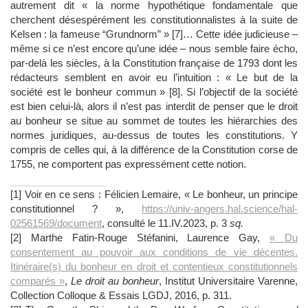
autrement dit « la norme hypothétique fondamentale que
cherchent désespérément les constitutionnalistes à la suite de
Kelsen : la fameuse “Grundnorm” » [7]… Cette idée judicieuse –
même si ce n’est encore qu’une idée – nous semble faire écho,
par-delà les siècles, à la Constitution française de 1793 dont les
rédacteurs semblent en avoir eu l’intuition : « Le but de la
société est le bonheur commun » [8]. Si l’objectif de la société
est bien celui-là, alors il n’est pas interdit de penser que le droit
au bonheur se situe au sommet de toutes les hiérarchies des
normes juridiques, au-dessus de toutes les constitutions. Y
compris de celles qui, à la différence de la Constitution corse de
1755, ne comportent pas expressément cette notion.
[1] Voir en ce sens : Félicien Lemaire, « Le bonheur, un principe
constitutionnel ? »,
https://univ-angers.hal.science/hal-
02561569/document
, consulté le 11.IV.2023, p. 3
sq.
[2] Marthe Fatin-Rouge Stéfanini, Laurence Gay,
« Du
consentement au pouvoir aux conditions de vie décentes.
Itinéraire(s) du bonheur en droit et contentieux constitutionnels
comparés »
,
Le droit au bonheur
, Institut Universitaire Varenne,
Collection Colloque & Essais LGDJ, 2016, p. 311.