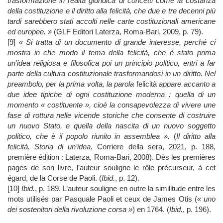
trasformazione in realtà giuridica di concetti come la costanza
della costituzione e il diritto alla felicità, che due e tre decenni più
tardi sarebbero stati accolti nelle carte costituzionali americane
ed europee. »
(GLF Editori Laterza, Roma-Bari, 2009, p. 79).
[9]
«
Si tratta di un documento di grande interesse, perché ci
mostra in che modo il tema della felicità, che è stato prima
un’idea religiosa e filosofica poi un principio politico, entri a far
parte della cultura costituzionale trasformandosi in un diritto. Nel
preambolo, per la prima volta, la parola
felicità
appare accanto a
due idee tipiche di ogni costituzione moderna : quella di un
momento « costituente », cioè la consapevolezza di vivere une
fase di rottura nelle vicende storiche che consente di costruire
un nuovo Stato, e quella della nascita di un nuovo soggetto
politico, che è il popolo riunito in assemblea ».
(
Il diritto alla
felicità. Storia di un’idea
, Corriere della sera, 2021, p. 188,
première édition : Laterza, Roma-Bari, 2008). Dès les premières
pages de son livre, l’auteur souligne le rôle précurseur, à cet
égard, de la Corse de Paoli. (
Ibid.
, p. 12).
[10]
Ibid.
, p. 189. L’auteur souligne en outre la similitude entre les
mots utilisés par Pasquale Paoli et ceux de James Otis (
« uno
dei sostenitori della rivoluzione corsa »
) en 1764. (
Ibid.
, p. 196).