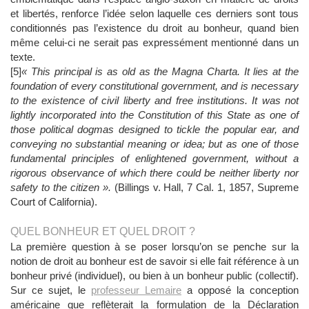
et libertés, renforce l’idée selon laquelle ces derniers sont tous
conditionnés pas l’existence du droit au bonheur, quand bien
même celui-ci ne serait pas expressément mentionné dans un
texte.
[5]
« This principal is as old as the Magna Charta. It lies at the
foundation of every constitutional government, and is necessary
to the existence of civil liberty and free institutions. It was not
lightly incorporated into the Constitution of this State as one of
those political dogmas designed to tickle the popular ear, and
conveying no substantial meaning or
idea;
but as one of those
fundamental principles of enlightened government, without a
rigorous observance of which there could be neither liberty nor
safety to the citizen ».
(Billings v. Hall, 7 Cal. 1, 1857, Supreme
Court of California).
QUEL BONHEUR ET QUEL DROIT ?
La première question à se poser lorsqu’on se penche sur la
notion de droit au bonheur est de savoir si elle fait référence à un
bonheur privé (individuel), ou bien à un bonheur public (collectif).
Sur ce sujet, le
professeur Lemaire
a opposé la conception
américaine que reflèterait la formulation de la Déclaration