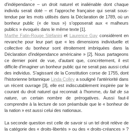
d’indépendance – un droit naturel et inaliénable dont chaque
individu serait doté – et l’approche française qui serait sous-
tendue par les mots utilisés dans la Déclaration de 1789, où un
bonheur public (« de tous ») s’opposerait aux « malheurs
publics » évoqués dans le même texte [1].
Marthe Fatin-Rouge Stéfanini
et
Laurence Gay
considèrent en
revanche pour leur part que « les dimensions individuelle et
collective du bonheur sont étroitement imbriquées dans la
Déclaration d’indépendance américaine » [2]. Nous partageons
ce dernier point de vue, d’autant que, concrètement, il est
difficile d’imaginer un bonheur public qui ne serait pas aussi celui
des individus. S’agissant de la Constitution corse de 1755, dont
l’historienne britannique
Linda Colley
a souligné l’antériorité dans
un récent ouvrage [3], elle est indiscutablement inspirée par le
courant du droit naturel qui reconnait à l’homme,
du fait de sa
nature
, un certain nombre de prérogatives. Aussi faut-il
comprendre à la lecture de son préambule que le « bonheur de
la nation » est aussi celui des nationaux.
La seconde question est celle de savoir si un tel droit relève de
la catégorie des « droits-libertés » ou des « droits-créances » ?