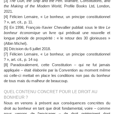
[3]
The Gun, the Ship and the Pen. Warfare, Constitutions, and
the Making of the Modern World
, Profile Books Ltd, London,
2021.
[4] Félicien Lemaire, « Le bonheur, un principe constitutionnel
? », art. cit., p. 11.
[5] En 1998, François-Xavier Chevallier publiait sous le titre
Le
bonheur économique
un livre qui prédisait une nouvelle et
longue période de prospérité : « le retour des 30 glorieuses »
(Albin Michel).
[6] Décision du 6 juillet 2018.
[7] Félicien Lemaire, « Le bonheur, un principe constitutionnel
? », art. cit., p. 14
sq.
[8] Paradoxalement, cette Constitution – qui ne fut jamais
appliquée – était élaborée par la Convention au moment même
où celle-ci mettait en place les conditions non pas du bonheur
de tous mais du malheur de beaucoup.
QUEL CONTENU CONCRET POUR LE DROIT AU
BONHEUR ?
Nous en venons à présent aux conséquences concrètes du
droit au bonheur en tant que droit fondamental, voire – comme
nous venons de l’envisager – de droit prééminent dont