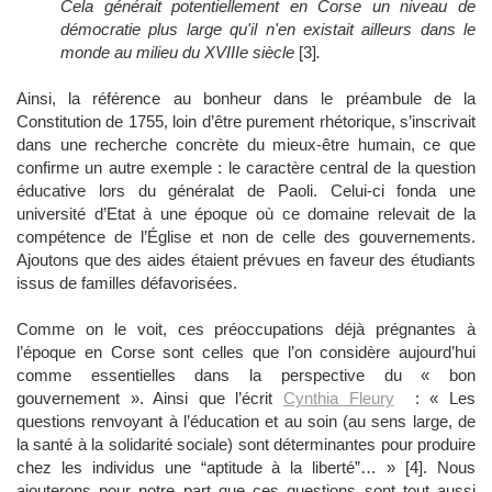
Cela générait potentiellement en Corse un niveau de
démocratie plus large qu'il n'en existait ailleurs dans le
monde au milieu du XVIIIe siècle
[3]
.
Ainsi, la référence au bonheur dans le préambule de la
Constitution de 1755, loin d’être purement rhétorique, s’inscrivait
dans une recherche concrète du mieux-être humain, ce que
confirme un autre exemple : le caractère central de la question
éducative lors du généralat de Paoli. Celui-ci fonda une
université d’Etat à une époque où ce domaine relevait de la
compétence de l’Église et non de celle des gouvernements.
Ajoutons que des aides étaient prévues en faveur des étudiants
issus de familles défavorisées.
Comme on le voit, ces préoccupations déjà prégnantes à
l’époque en Corse sont celles que l’on considère aujourd’hui
comme essentielles dans la perspective du « bon
gouvernement ». Ainsi que l’écrit
Cynthia Fleury
: « Les
questions renvoyant à l’éducation et au soin (au sens large, de
la santé à la solidarité sociale) sont déterminantes pour produire
chez les individus une “aptitude à la liberté”… » [4]. Nous
ajouterons pour notre part que ces questions sont tout aussi