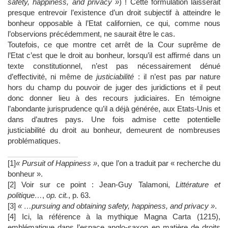
safety, happiness, and privacy »
) ! Cette formulation laisserait
presque entrevoir l’existence d’un droit subjectif à atteindre le
bonheur opposable à l’Etat californien, ce qui, comme nous
l’observions précédemment, ne saurait être le cas.
Toutefois, ce que montre cet arrêt de la Cour suprême de
l’Etat c’est que le droit au bonheur, lorsqu’il est affirmé dans un
texte constitutionnel, n’est pas nécessairement dénué
d’effectivité, ni même de
justiciabilité
: il n’est pas par nature
hors du champ du pouvoir de juger des juridictions et il peut
donc donner lieu à des recours judiciaires. En témoigne
l’abondante jurisprudence qu’il a déjà générée, aux Etats-Unis et
dans d’autres pays. Une fois admise cette potentielle
justiciabilité du droit au bonheur, demeurent de nombreuses
problématiques.
[1]
« Pursuit of Happiness »
, que l’on a traduit par « recherche du
bonheur ».
[2] Voir sur ce point : Jean-Guy Talamoni,
Littérature et
politique…
,
op. cit.
, p. 63.
[3]
« …pursuing and obtaining safety, happiness, and privacy »
.
[4] Ici, la référence à la mythique Magna Carta (1215),
emblématique dans l’espace anglo-saxon en matière de droits