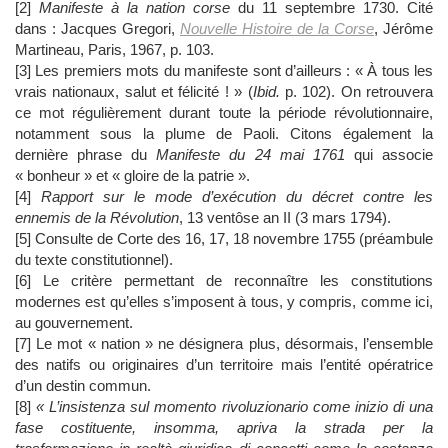
[2]
Manifeste à la nation corse
du 11 septembre 1730. Cité
dans : Jacques Gregori,
Nouvelle Histoire de la Corse
, Jérôme
Martineau, Paris, 1967, p. 103.
[3] Les premiers mots du manifeste sont d’ailleurs : « À tous les
vrais nationaux, salut et félicité ! » (
Ibid.
p. 102). On retrouvera
ce mot régulièrement durant toute la période révolutionnaire,
notamment sous la plume de Paoli. Citons également la
dernière phrase du
Manifeste du 24 mai 1761
qui associe
« bonheur » et « gloire de la patrie ».
[4]
Rapport sur le mode d’exécution du décret contre les
ennemis de la Révolution
, 13 ventôse an II (3 mars 1794).
[5] Consulte de Corte des 16, 17, 18 novembre 1755 (préambule
du texte constitutionnel).
[6] Le critère permettant de reconnaître les constitutions
modernes est qu’elles s’imposent à tous, y compris, comme ici,
au gouvernement.
[7] Le mot « nation » ne désignera plus, désormais, l’ensemble
des natifs ou originaires d’un territoire mais l’entité opératrice
d’un destin commun.
[8]
« L’insistenza sul momento rivoluzionario come inizio di una
fase costituente, insomma, apriva la strada per la