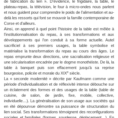
de fabrication du lien ». D’évidence, le frigidaire, la table, le
plateau-repas, la télévision, le four à micro-ondes nous parlent
et nous guident pour comprendre le poids de l’alimentation et au-
delà les ressorts qui font se mouvoir la famille contemporaine de
Corse et d’ailleurs.
Ainsi, on apprend à quel point l’histoire de la table est mêlée à
l’institutionnalisation du repas, à ses transformations et aux
développements qui l’on conduit à sa forme actuelle. Autel
sacrificiel à ses premiers usages, la table symbolise et
matérialise la transformation du repas au cours des âges. Le
repas emprunte deux directions, une sacralisation religieuse et
une sécularisation encadrée par le dogme monothéiste. De là, la
table à banquet puis son effacement jusqu’à sa reprise
e
bourgeoise, policée et morale du XIX
siècle.
La « seconde modernité » décrite par Kaufmann comme une
période d’individualisation et de réflexivité intense débouche sur
un éclatement des formes et des usages de la table (table de
cuisine, de salon, de jardin, fixe, mobile, collective,
individuelle…). La généralisation de son usage aux sociétés qui
en été dépourvue démontre sa puissance de structuration du
lien social. Ses transformations témoignent des reconfigurations
sociales et familiales (formes, souplesse, déplacement…). En