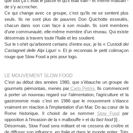
que tout ça c’était le passé et qu’il était vain - et même malsain -
de s’y accrocher.
Ce qui change avec ce groupe, c’est qu’ils ne se sentent plus
seuls. Ils ne sont plus de pauvres Don Quichotte esseulés,
chacun dans son coin face à son moulin. Ils sont membres
d’une communauté, elle-même membre d’un réseau. Qui existe
désormais à travers toute l’Italie et les soutient.
Sur le t-shirt qu’arborent certains d’entre eux, je lis «
Custodi dei
Castagneti delle Alpi Liguri
». Et je reconnais le petit colimaçon
rouge que Slow Food a pris pour logo.
LE MOUVEMENT SLOW FOOD
C’est au début des années 1980, que s’ébauche un groupe de
gourmets piémontais, menés par
Carlo Petrini.
Ils commencent
à porter un nouveau regard sur l’alimentation, l’agriculture et la
gastronomie mais c’est en 1986 que le mouvement s’élance
vraiment en réaction à l’implantation d’un Mac Do au cœur de la
Rome historique. Il choisit de se nommer
Slow Food
par
opposition à l’invasion de la « malbouffe » et du
fast food
[i] .
Désormais, Slow Food sera militant et ne cessera de croître et
de diffuser son influence, en Italie et dans le monde entier. Très