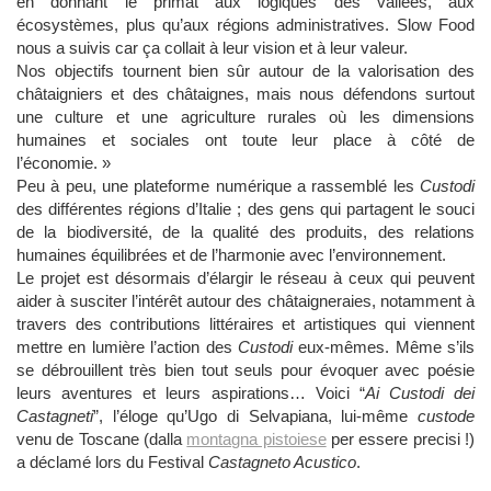
en donnant le primat aux logiques des vallées, aux
écosystèmes, plus qu’aux régions administratives. Slow Food
nous a suivis car ça collait à leur vision et à leur valeur.
Nos objectifs tournent bien sûr autour de la valorisation des
châtaigniers et des châtaignes, mais nous défendons surtout
une culture et une agriculture rurales où les dimensions
humaines et sociales ont toute leur place à côté de
l’économie. »
Peu à peu, une plateforme numérique a rassemblé les
Custodi
des différentes régions d’Italie ; des gens qui partagent le souci
de la biodiversité, de la qualité des produits, des relations
humaines équilibrées et de l’harmonie avec l’environnement.
Le projet est désormais d’élargir le réseau à ceux qui peuvent
aider à susciter l’intérêt autour des châtaigneraies, notamment à
travers des contributions littéraires et artistiques qui viennent
mettre en lumière l’action des
Custodi
eux-mêmes. Même s’ils
se débrouillent très bien tout seuls pour évoquer avec poésie
leurs aventures et leurs aspirations… Voici “
Ai Custodi dei
Castagneti
”, l’éloge qu’Ugo di Selvapiana, lui-même
custode
venu de Toscane (dalla
montagna pistoiese
per essere precisi !)
a déclamé lors du Festival
Castagneto Acustico
.