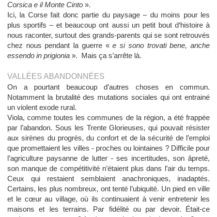
Corsica e il Monte Cinto
».
Ici, la Corse fait donc partie du paysage – du moins pour les
plus sportifs – et beaucoup ont aussi un petit bout d‘histoire à
nous raconter, surtout des grands-parents qui se sont retrouvés
chez nous pendant la guerre «
e si sono trovati bene, anche
essendo in prigionia
». Mais ça s’arrête là.
VALLÉES ABANDONNÉES
On a pourtant beaucoup d’autres choses en commun.
Notamment la brutalité des mutations sociales qui ont entrainé
un violent exode rural.
Viola, comme toutes les communes de la région, a été frappée
par l’abandon. Sous les Trente Glorieuses, qui pouvait résister
aux sirènes du progrès, du confort et de la sécurité de l’emploi
que promettaient les villes - proches ou lointaines ? Difficile pour
l’agriculture paysanne de lutter - ses incertitudes, son âpreté,
son manque de compétitivité n’étaient plus dans l’air du temps.
Ceux qui restaient semblaient anachroniques, inadaptés.
Certains, les plus nombreux, ont tenté l’ubiquité. Un pied en ville
et le cœur au village, où ils continuaient à venir entretenir les
maisons et les terrains. Par fidélité ou par devoir. Était-ce