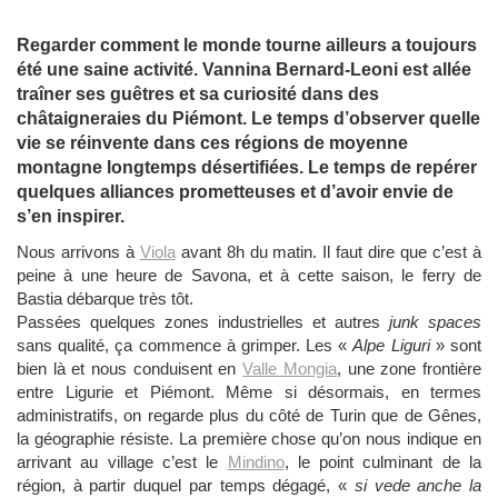
Regarder comment le monde tourne ailleurs a toujours
été une saine activité. Vannina Bernard-Leoni est allée
traîner ses guêtres et sa curiosité dans des
châtaigneraies du Piémont. Le temps d’observer quelle
vie se réinvente dans ces régions de moyenne
montagne longtemps désertifiées. Le temps de repérer
quelques alliances prometteuses et d’avoir envie de
s’en inspirer.
Nous arrivons à
Viola
avant 8h du matin. Il faut dire que c’est à
peine à une heure de Savona, et à cette saison, le ferry de
Bastia débarque très tôt.
Passées quelques zones industrielles et autres
junk spaces
sans qualité, ça commence à grimper. Les «
Alpe Liguri
» sont
bien là et nous conduisent en
Valle Mongia
, une zone frontière
entre Ligurie et Piémont. Même si désormais, en termes
administratifs, on regarde plus du côté de Turin que de Gênes,
la géographie résiste. La première chose qu’on nous indique en
arrivant au village c’est le
Mindino
, le point culminant de la
région, à partir duquel par temps dégagé, «
si vede anche la