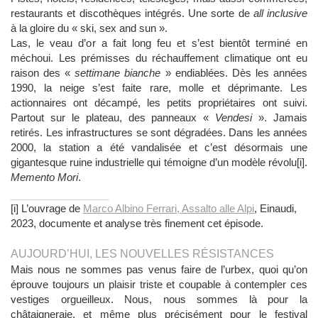
restaurants et discothèques intégrés. Une sorte de
all inclusive
à la gloire du « ski, sex and sun ».
Las, le veau d’or a fait long feu et s’est bientôt terminé en
méchoui. Les prémisses du réchauffement climatique ont eu
raison des «
settimane bianche
» endiablées. Dès les années
1990, la neige s’est faite rare, molle et déprimante. Les
actionnaires ont décampé, les petits propriétaires ont suivi.
Partout sur le plateau, des panneaux «
Vendesi
». Jamais
retirés. Les infrastructures se sont dégradées. Dans les années
2000, la station a été vandalisée et c’est désormais une
gigantesque ruine industrielle qui témoigne d’un modèle révolu[i].
Memento Mori
.
[i] L’ouvrage de
Marco Albino Ferrari, Assalto alle Alpi
, Einaudi,
2023, documente et analyse très finement cet épisode.
AUJOURD’HUI, LES NOUVELLES RÉSISTANCES
Mais nous ne sommes pas venus faire de l’urbex, quoi qu’on
éprouve toujours un plaisir triste et coupable à contempler ces
vestiges orgueilleux. Nous, nous sommes là pour la
châtaigneraie, et même plus précisément pour le festival