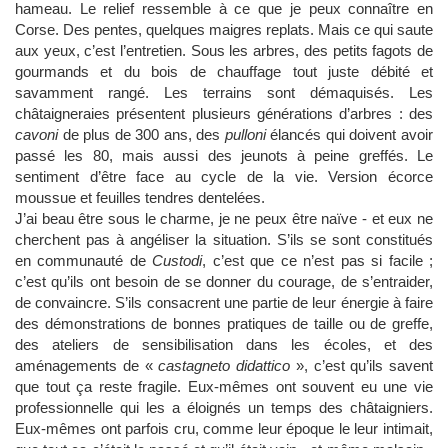
hameau. Le relief ressemble à ce que je peux connaître en
Corse. Des pentes, quelques maigres replats. Mais ce qui saute
aux yeux, c’est l’entretien. Sous les arbres, des petits fagots de
gourmands et du bois de chauffage tout juste débité et
savamment rangé. Les terrains sont démaquisés. Les
châtaigneraies présentent plusieurs générations d’arbres : des
cavoni
de plus de 300 ans, des
pulloni
élancés qui doivent avoir
passé les 80, mais aussi des jeunots à peine greffés. Le
sentiment d’être face au cycle de la vie. Version écorce
moussue et feuilles tendres dentelées.
J’ai beau être sous le charme, je ne peux être naïve - et eux ne
cherchent pas à angéliser la situation. S’ils se sont constitués
en communauté de
Custodi
, c’est que ce n’est pas si facile ;
c’est qu’ils ont besoin de se donner du courage, de s’entraider,
de convaincre. S’ils consacrent une partie de leur énergie à faire
des démonstrations de bonnes pratiques de taille ou de greffe,
des ateliers de sensibilisation dans les écoles, et des
aménagements de «
castagneto didattico
», c’est qu’ils savent
que tout ça reste fragile. Eux-mêmes ont souvent eu une vie
professionnelle qui les a éloignés un temps des châtaigniers.
Eux-mêmes ont parfois cru, comme leur époque le leur intimait,