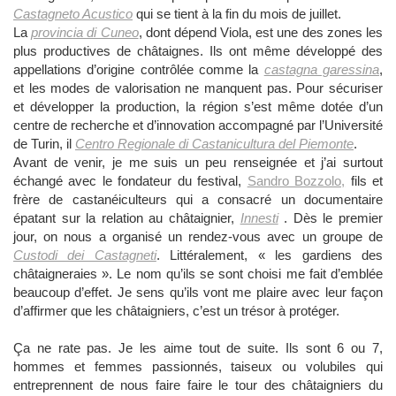
Castagneto Acustico
qui se tient à la fin du mois de juillet.
La
provincia di Cuneo
, dont dépend Viola, est une des zones les
plus productives de châtaignes. Ils ont même développé des
appellations d’origine contrôlée comme la
castagna garessina
,
et les modes de valorisation ne manquent pas. Pour sécuriser
et développer la production, la région s’est même dotée d’un
centre de recherche et d’innovation accompagné par l’Université
de Turin, il
Centro Regionale di Castanicultura del Piemonte
.
Avant de venir, je me suis un peu renseignée et j’ai surtout
échangé avec le fondateur du festival,
Sandro Bozzolo,
fils et
frère de castanéiculteurs qui a consacré un documentaire
épatant sur la relation au châtaignier,
Innesti
. Dès le premier
jour, on nous a organisé un rendez-vous avec un groupe de
Custodi dei Castagneti
. Littéralement, « les gardiens des
châtaigneraies ». Le nom qu’ils se sont choisi me fait d’emblée
beaucoup d’effet. Je sens qu’ils vont me plaire avec leur façon
d’affirmer que les châtaigniers, c’est un trésor à protéger.
Ça ne rate pas. Je les aime tout de suite. Ils sont 6 ou 7,
hommes et femmes passionnés, taiseux ou volubiles qui
entreprennent de nous faire faire le tour des châtaigniers du