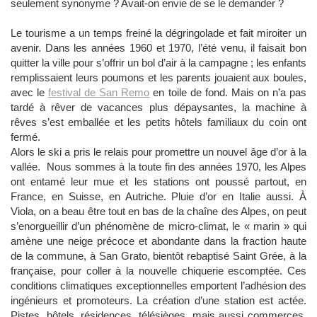
seulement synonyme ? Avait-on envie de se le demander ?
Le tourisme a un temps freiné la dégringolade et fait miroiter un
avenir. Dans les années 1960 et 1970, l’été venu, il faisait bon
quitter la ville pour s’offrir un bol d’air à la campagne ; les enfants
remplissaient leurs poumons et les parents jouaient aux boules,
avec le
festival de San Remo
en toile de fond. Mais on n’a pas
tardé à rêver de vacances plus dépaysantes, la machine à
rêves s’est emballée et les petits hôtels familiaux du coin ont
fermé.
Alors le ski a pris le relais pour promettre un nouvel âge d’or à la
vallée. Nous sommes à la toute fin des années 1970, les Alpes
ont entamé leur mue et les stations ont poussé partout, en
France, en Suisse, en Autriche. Pluie d’or en Italie aussi. À
Viola, on a beau être tout en bas de la chaîne des Alpes, on peut
s’enorgueillir d’un phénomène de micro-climat, le « marin » qui
amène une neige précoce et abondante dans la fraction haute
de la commune, à San Grato, bientôt rebaptisé Saint Grée, à la
française, pour coller à la nouvelle chiquerie escomptée. Ces
conditions climatiques exceptionnelles emportent l’adhésion des
ingénieurs et promoteurs. La création d’une station est actée.
Pistes, hôtels, résidences, télésièges, mais aussi commerces,