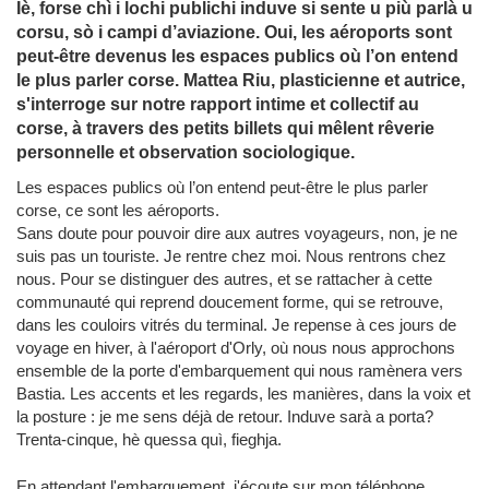
Iè, forse chì i lochi publichi induve si sente u più parlà u
corsu, sò i campi d’aviazione. Oui, les aéroports sont
peut-être devenus les espaces publics où l’on entend
le plus parler corse. Mattea Riu, plasticienne et autrice,
s'interroge sur notre rapport intime et collectif au
corse, à travers des petits billets qui mêlent rêverie
personnelle et observation sociologique.
Les espaces publics où l’on entend peut-être le plus parler
corse, ce sont les aéroports.
Sans doute pour pouvoir dire aux autres voyageurs, non, je ne
suis pas un touriste. Je rentre chez moi. Nous rentrons chez
nous. Pour se distinguer des autres, et se rattacher à cette
communauté qui reprend doucement forme, qui se retrouve,
dans les couloirs vitrés du terminal. Je repense à ces jours de
voyage en hiver, à l'aéroport d'Orly, où nous nous approchons
ensemble de la porte d'embarquement qui nous ramènera vers
Bastia. Les accents et les regards, les manières, dans la voix et
la posture : je me sens déjà de retour. Induve sarà a porta?
Trenta-cinque, hè quessa quì, fieghja.
En attendant l'embarquement, j'écoute sur mon téléphone