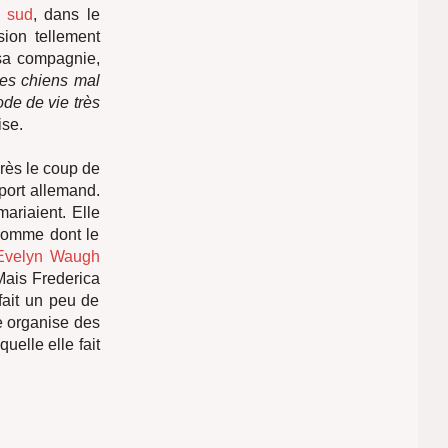
 sud
, dans le
sion tellement
 sa compagnie,
es chiens mal
de de vie très
ise.
près le coup de
eport allemand.
ariaient. Elle
 homme dont le
Evelyn Waugh
 Mais Frederica
fait un peu de
le organise des
quelle elle fait