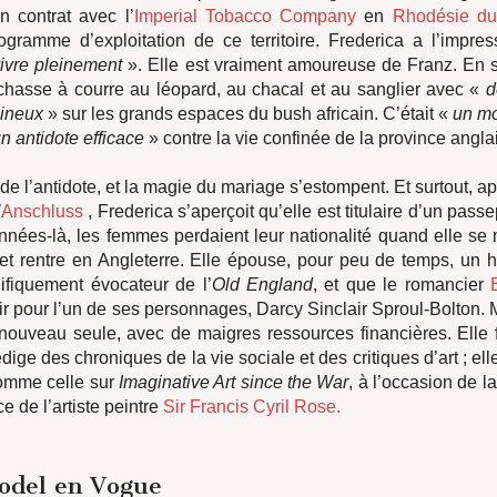
n contrat avec l’
Imperial Tobacco Company
en
Rhodésie du
ogramme d’exploitation de ce territoire. Frederica a l’impres
ivre pleinement
». Elle est vraiment amoureuse de Franz. En
a chasse à courre au léopard, au chacal et au sanglier avec «
d
aineux
» sur les grands espaces du bush africain. C’était «
un mo
n antidote efficace
» contre la vie confinée de la province angla
 de l’antidote, et la magie du mariage s’estompent. Et surtout, a
’
Anschluss
, Frederica s’aperçoit qu’elle est titulaire d’un pass
nées-là, les femmes perdaient leur nationalité quand elle se m
 et rentre en Angleterre. Elle épouse, pour peu de temps, un
fiquement évocateur de l’
Old England
, et que le romancier
nir pour l’un de ses personnages, Darcy Sinclair Sproul-Bolton.
 nouveau seule, avec de maigres ressources financières. Elle 
dige des chroniques de la vie sociale et des critiques d’art ; el
comme celle sur
Imaginative Art since the War
, à l’occasion de la
e de l’artiste peintre
Sir Francis Cyril Rose.
odel en Vogue