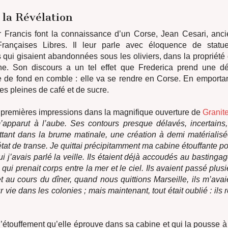
 la Révélation
ir Francis font la connaissance d’un Corse, Jean Cesari, anc
rançaises Libres. Il leur parle avec éloquence de statu
qui gisaient abandonnées sous les oliviers, dans la propriété
ne. Son discours a un tel effet que Frederica prend une dé
e de fond en comble : elle va se rendre en Corse. En emporta
es pleines de café et de sucre.
s premières impressions dans la magnifique ouverture de
Granite
apparut à l’aube. Ses contours presque délavés, incertains,
ottant dans la brume matinale, une création à demi matérialis
tat de transe. Je quittai précipitamment ma cabine étouffante po
i j’avais parlé la veille. Ils étaient déjà accoudés au basting
e qui prenait corps entre la mer et le ciel. Ils avaient passé plu
 au cours du dîner, quand nous quittions Marseille, ils m’avai
 vie dans les colonies ; mais maintenant, tout était oublié : ils r
’étouffement qu’elle éprouve dans sa cabine et qui la pousse à 