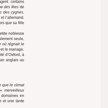
gent certains
e des fées
de
ac des cygnes
.
et l’allemand.
rs que sa fille
petite noblesse
iblement seule,
 où régnait le
 et le mariage.
ité d’Oxford, à
man anglais au
e que le climat
n «
merveilleux
s domaines en
e et une tante
.