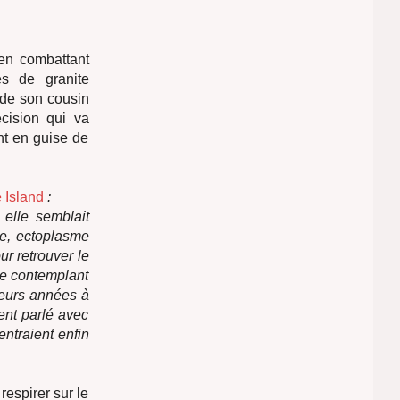
ien combattant
es de granite
 de son cousin
cision qui va
nt en guise de
 Island
:
 elle semblait
ée, ectoplasme
ur retrouver le
age contemplant
sieurs années à
ent parlé avec
entraient enfin
respirer sur le