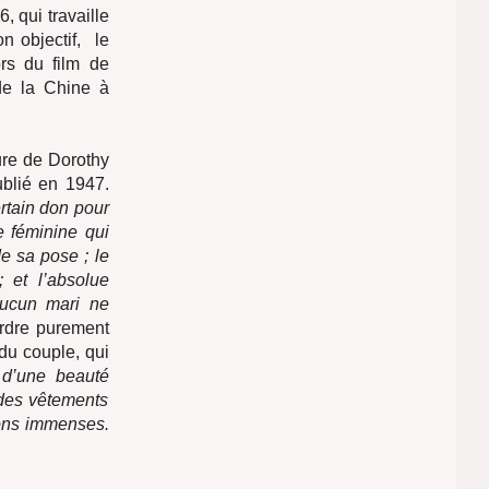
, qui travaille
n objectif, le
rs du film de
de la Chine à
ure de Dorothy
ublié en 1947.
ertain don pour
e féminine qui
e sa pose ; le
 et l’absolue
aucun mari ne
ordre purement
du couple, qui
t d’une beauté
 des vêtements
lons immenses.