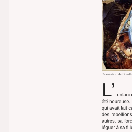
Revisitation de Doroth
L’
enfanc
été heureuse. 
qui avait fait
des rebellion
autres, sa for
léguer à sa fill