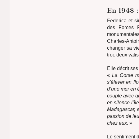
En 1948 :
Federica et s
des Forces F
monumentales 
Charles-Antoi
changer sa vi
troc deux valis
Elle décrit se
«
La Corse m’
s’élever en fl
d’une mer en é
couple avec qu
en silence l’îl
Madagascar, et
passion de leur
chez eux
. »
Le sentiment d