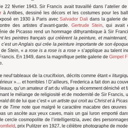
le 22 février 1943. Sir Francis avait travaillé dans l’atelier d
er
à Antibes, dessiné les décors et les costumes pour les bal
exposé en 1930 à Paris avec
Salvador Dali
dans la galerie d
ontre des artistes d’avant-garde.
Gertrude Stein
, qui avait 
génie de Picasso rend un hommage dithyrambique à Sir Franc
nt les peintres français qui créèrent la peinture, et maintenant,
 c’est un Anglais qui crée la peinture importante de son époq
 de Stein, «
a rose is a rose is a rose
» s’applique au talent in
Francis. En 1949, dans la magnifique petite galerie de
Gimpel Fi
omphe.
se neuf tableaux de la crucifixion, décrits comme étant «
liturgiq
térieux
»… et horribles ! D’ailleurs, Frederica a fait don au cou
bleaux, qu’un amateur d’art du village a récemment déniché et fa
ant le mélange de religiosité et de modernité de Sir Francis, 
rald
dit de lui que c’est «
un artiste qui croit au Christ et à Pica
ur de
Time
note que malgré le caractère macabre des œuvres 
 pas un ascète aux yeux caves, mais un gai luron emporté dans
le cercle cosmopolite de l’intelligentzia, avec des personnages
romfield
, prix Pulitzer en 1927, le célèbre photographe de mod