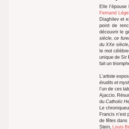
Elle l’épouse 
Fernand Lég
Diaghilev et 
point de renc
découvrir le 
siècle, ce fure
du XXe siècle,
le mot célèbre
unique de Sir 
fait un tri
L’artiste expo
érudits et mys
l’un de ces ta
Ajaccio. Résum
du
Catholic He
Le chronique
Francis n’est
de fêtes dans 
Stein,
Louis B