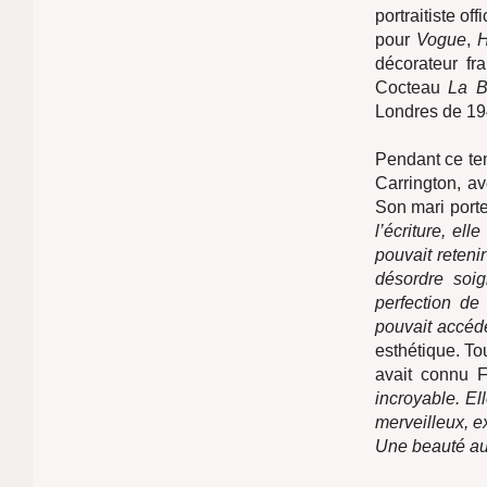
portraitiste of
pour
Vogue
,
H
décorateur fr
Cocteau
La B
Londres de 19
Pendant ce tem
Carrington, a
Son mari porte
l’écriture, el
pouvait reteni
désordre soig
perfection de
pouvait accéd
esthétique. To
avait connu 
incroyable. El
merveilleux, e
Une beauté a