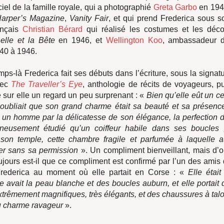
ficiel de la famille royale, qui a photographié
Greta Garbo
en 1946
arper’s Magazine
,
Vanity Fair
, et qui prend Frederica sous so
ançais
Christian Bérard
qui réalisé les costumes et les déco
elle et la Bête
en 1946, et
Wellington Koo
, ambassadeur 
40 à 1946.
ps-là Frederica fait ses débuts dans l’écriture, sous la signat
vec
The Traveller’s Eye
, anthologie de récits de voyageurs, p
 sur elle un regard un peu surprenant : «
Bien qu’elle eût un c
le oubliait que son grand charme était sa beauté et sa présenc
r un homme par la délicatesse de son élégance, la perfection d
neusement étudié qu’un coiffeur habile dans ses boucles ;
 son temple, cette chambre fragile et parfumée à laquelle 
er sans sa permission
». Un compliment bienveillant, mais d’
ujours est-il que ce compliment est confirmé par l’un des amis 
Frederica au moment où elle partait en Corse : «
Elle étai
le avait la peau blanche et des boucles auburn, et elle portait
xtrêmement magnifiques, très élégants, et des chaussures à ta
u charme ravageur
».