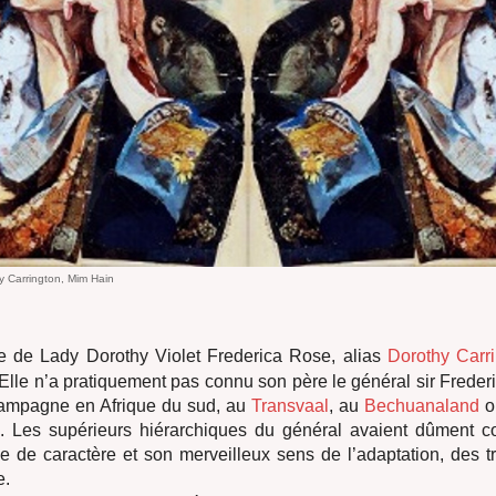
y Carrington, Mim Hain
e de Lady Dorothy Violet Frederica Rose, alias
Dorothy Carr
Elle n’a pratiquement pas connu son père le général sir Frederi
 campagne en Afrique du sud, au
Transvaal
, au
Bechuanaland
où
s. Les supérieurs hiérarchiques du général avaient dûment c
ce de caractère et son merveilleux sens de l’adaptation, des tr
e.