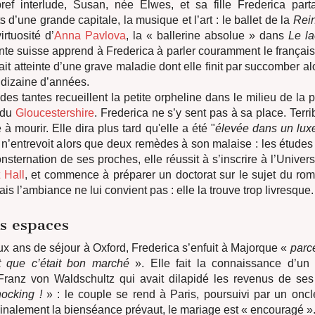
ef interlude, Susan, née Elwes, et sa fille Frederica parta
 d’une grande capitale, la musique et l’art : le ballet de la
Rein
virtuosité d’
Anna Pavlova
, la « ballerine absolue » dans
Le l
e suisse apprend à Frederica à parler couramment le français 
it atteinte d’une grave maladie dont elle finit par succomber alo
 dizaine d’années.
des tantes recueillent la petite orpheline dans le milieu de la 
 du
Gloucestershire
. Frederica ne s’y sent pas à sa place. Terr
 à mourir. Elle dira plus tard qu'elle a été "
élevée dans un luxe
e n’entrevoit alors que deux remèdes à son malaise : les études
nsternation de ses proches, elle réussit à s’inscrire à l’Univers
 Hall
, et commence à préparer un doctorat sur le sujet du ro
is l’ambiance ne lui convient pas : elle la trouve trop livresque.
s espaces
x ans de séjour à Oxford, Frederica s’enfuit à Majorque «
parc
t que c’était bon marché
». Elle fait la connaissance d’u
ranz von Waldschultz qui avait dilapidé les revenus de se
ocking !
» : le couple se rend à Paris, poursuivi par un oncl
inalement la bienséance prévaut, le mariage est « encouragé »