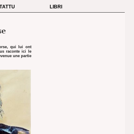
TATTU
LIBRI
se
rse, qui lui ont
us raconte ici le
evenue une partie