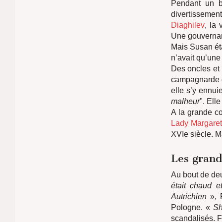
Pendant un br
divertissements
Diaghilev
, la 
Une gouvernant
Mais Susan éta
n’avait qu’une
Des oncles et 
campagnarde
elle s’y ennuie
malheur
". Ell
A la grande co
Lady Margaret
XVIe siècle. Ma
Les grand
Au bout de deu
était chaud e
Autrichien
», F
Pologne. «
Sh
scandalisés. F