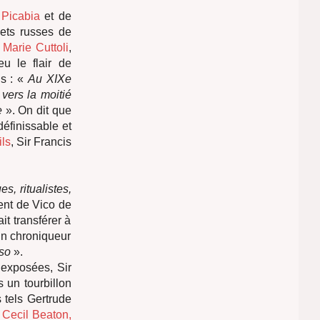
e
Picabia
et de
lets russes de
e
Marie Cuttoli
,
eu le flair de
is : «
Au XIXe
 vers la moitié
ue
». On dit que
définissable et
ls
, Sir Francis
ues, ritualistes,
vent de Vico de
it transférer à
un chroniqueur
sso
».
exposées, Sir
 un tourbillon
 tels Gertrude
e
Cecil Beaton,