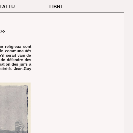
TATTU
LIBRI
e»
e religieux sont
 de communautés
il serait vain de
t de défendre des
ration des juifs a
térité. Jean-Guy