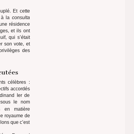
uplé. Et cette
t à la
consulta
 une résidence
es, et ils ont
if, qui s’était
r son vote, et
privilèges des
cutées
ts célèbres :
ectifs accordés
dinand Ier de
 sous le nom
s en matière
 le royaume de
elons que c’est