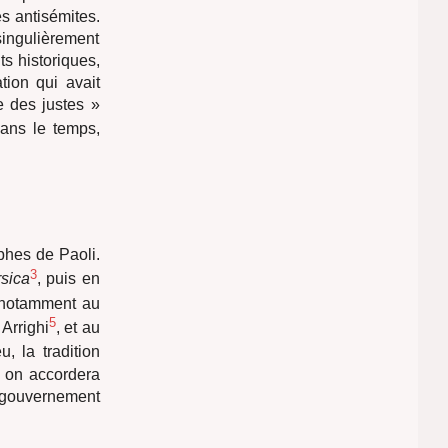
es antisémites.
singulièrement
ts historiques,
tion qui avait
e des justes »
ans le temps,
phes de Paoli.
3
rsica
, puis en
e notamment au
5
 Arrighi
, et au
, la tradition
, on accordera
u gouvernement