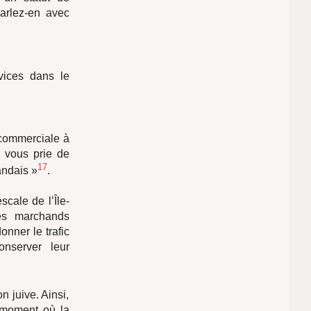
Parlez-en avec
vices dans le
 commerciale à
e vous prie de
17
landais »
.
cale de l’Île-
es marchands
onner le trafic
nserver leur
n juive. Ainsi,
 moment où la