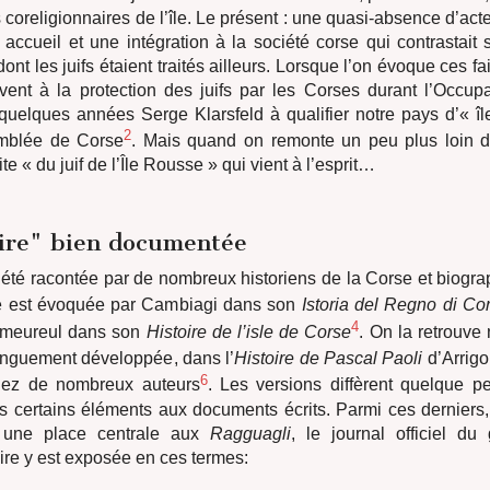
 coreligionnaires de l’île. Le présent : une quasi-absence d’act
accueil et une intégration à la société corse qui contrastait 
ont les juifs étaient traités ailleurs. Lorsque l’on évoque ces fai
ent à la protection des juifs par les Corses durant l’Occupa
 quelques années Serge Klarsfeld à qualifier notre pays d’« îl
2
emblée de Corse
. Mais quand on remonte un peu plus loin d
dite « du juif de l’Île Rousse » qui vient à l’esprit…
ire" bien documentée
a été racontée par de nombreux historiens de la Corse et biogra
e est évoquée par Cambiagi dans son
Istoria del Regno di Co
4
meureul dans son
Histoire de l’isle de Corse
. On la retrouv
onguement développée, dans l’
Histoire de Pascal Paoli
d’Arrigo
6
hez de nombreux auteurs
. Les versions diffèrent quelque peu
is certains éléments aux documents écrits. Parmi ces derniers
t une place centrale aux
Ragguagli
, le journal officiel d
aire y est exposée en ces termes: