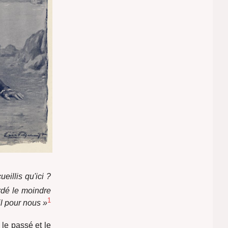
eillis qu'ici ?
rdé le moindre
1
il pour nous »
,
le passé et le