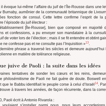
il évoque lui-même l’affaire du juif de l’Île-Rousse dans une lett
 Burnaby, aumônier de la communauté britannique de Livourne
ées fonction de consul. Cette lettre confirme l’esprit de la 
re l’épisode du juif électeur :
tablissement [Île-Rousse], bien que composé en majorité d
ons et confessions, a pu envoyer son mandataire à la
cunsult
f de voter lors de l’élection ; mais il se fit entendre et obtint ga
13
se ne confesse pas et ne consulte pas l’Inquisition »
.
dernière phrase a traversé les siècles et demeure aujourd’hui
aolienne en matière de tolérance religieuse.
ue juive de Paoli : la suite dans les idées
vaines tentatives de sonder les cœurs et les reins, demeure
e philosémitisme de Paoli ne fait guère de doute. Boswell en f
14
t que le Babbu identifiait le peuple corse à celui d’Israël
. Par
trouve à travers les années, de façon récurrente, dans la cor
, Paoli écrit à Antonio Rivarola :
s voulaient s’installer parmi nous, nous leurs accorderions