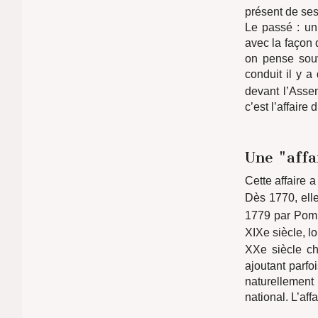
présent de ses
Le passé : un 
avec la façon d
on pense souv
conduit il y a
devant l’Ass
c’est l’affaire 
Une "affa
Cette affaire 
Dès 1770, ell
1779 par Pom
XIXe siècle, l
XXe siècle c
ajoutant parfo
naturellemen
national. L’aff