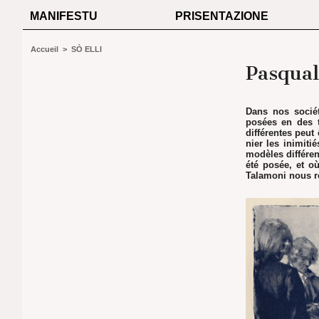
MANIFESTU
PRISENTAZIONE
Accueil
>
SÒ ELLI
Pasqual
Dans nos sociét
posées en des 
différentes peut
nier les inimiti
modèles différent
été posée, et o
Talamoni nous re