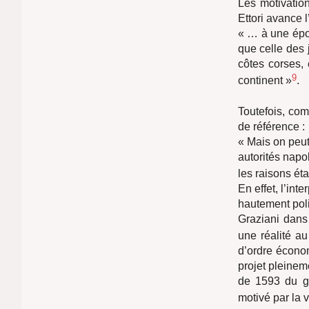
Les motivatio
Ettori avance l’
« … à une époq
que celle des 
côtes corses,
9
continent »
.
Toutefois, com
de référence :
« Mais on peut
autorités napol
les raisons ét
En effet, l’int
hautement poli
Graziani dans 
une réalité au
d’ordre économ
projet pleinem
de 1593 du g
motivé par la 