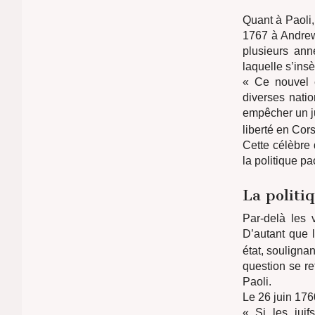
Quant à Paoli, 
1767 à Andrew
plusieurs ann
laquelle s’insè
« Ce nouvel é
diverses nati
empêcher un jui
liberté en Cor
Cette célèbre 
la politique p
La politiq
Par-delà les 
D’autant que l
état, soulignan
question se re
Paoli.
Le 26 juin 1760
« Si les juif