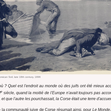
rsican Soil, late 18th century, 1896
où ?
Quel est l'endroit au monde où des juifs ont été mieux accu
e
I
siècle, quand la moitié de l'Europe n'avait toujours pas acco
s, et que l'autre les pourchassait, la Corse était une terre d'accue
la communauté juive de Corse résumait ainsi, pour
Le Monde