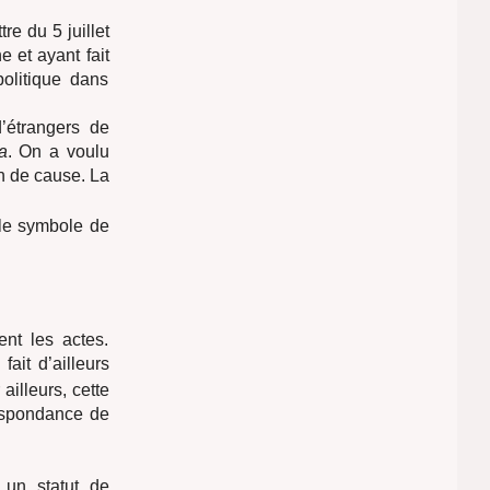
re du 5 juillet
 et ayant fait
politique dans
’étrangers de
a
. On a voulu
in de cause. La
 le symbole de
nt les actes.
ait d’ailleurs
 ailleurs, cette
respondance de
 un statut de