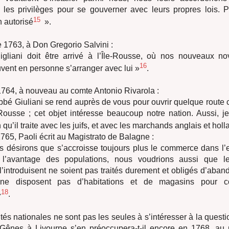
t les privilèges pour se gouverner avec leurs propres lois. 
15
 autorisé
».
1763, à Don Gregorio Salvini :
igliani doit être arrivé à l’Île-Rousse, où nos nouveaux no
16
ent en personne s’arranger avec lui »
.
1764, à nouveau au comte Antonio Rivarola :
bbé Giuliani se rend auprès de vous pour ouvrir quelque route
-Rousse ; cet objet intéresse beaucoup notre nation. Aussi, j
in qu’il traite avec les juifs, et avec les marchands anglais et hol
1765, Paoli écrit au Magistrato de Balagne :
désirons que s’accroisse toujours plus le commerce dans l’es
l’avantage des populations, nous voudrions aussi que l
 l’introduisent ne soient pas traités durement et obligés d’aband
 ne disposent pas d’habitations et de magasins pour co
18
»
.
tés nationales ne sont pas les seules à s’intéresser à la questio
Gênes à Livourne s’en préoccupera-t-il encore en 1768, au