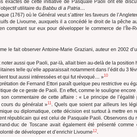
ns exactes de cette initiative de Pasquale Paoli ont été disc
objectif utilitaire du
Babbu di a Patria
…
ue (1767) où le Général veut s’attirer les faveurs de l’Angleter
juifs de Livourne, auxquels il a concédé le droit de la pêche au
 en comptant sur eux pour développer le commerce de l’Île-R
me le fait observer Antoine-Marie Graziani, auteur en 2002 d’
 noter aussi que Paoli, par-là, allait bien au-delà de la positio
itaines telle qu’elle apparaissait notamment dans l’édit du 3 fév
10
aient tout aussi intéressées et qui fut révoqué… »
erprétation de Fernand Ettori paraît quelque peu restrictive eu ég
tique de ce geste de Paoli. En effet, comme le souligne encore
son commentaire de cette affaire : « Le principe de l’égalité p
11
 cours du généralat »
. Quels que soient par ailleurs les lég
ique ou diplomatique, cette décision est surtout à mettre en re
ent républicain qui est celui de Pasquale Paoli. Observons du r
rand-duc de Toscane avait également été présenté comme 
12
volonté de développer et d’enrichir Livourne
.