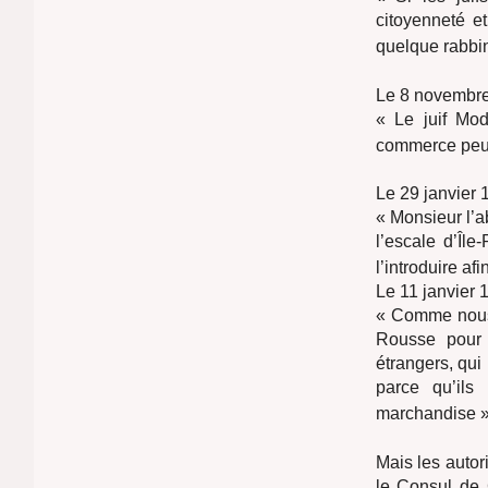
citoyenneté e
quelque rabbin
Le 8 novembre 
« Le juif Mod
commerce peuv
Le 29 janvier 
« Monsieur l’a
l’escale d’Île
l’introduire af
Le 11 janvier 
« Comme nous 
Rousse pour 
étrangers, qui
parce qu’ils
marchandise 
Mais les autori
le Consul de 