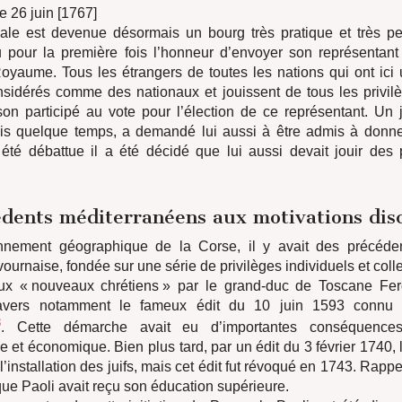
e 26 juin [1767]
ale est devenue désormais un bourg très pratique et très pe
u pour la première fois l’honneur d’envoyer son représentan
yaume. Tous les étrangers de toutes les nations qui ont ici
nsidérés comme des nationaux et jouissent de tous les privilèg
son participé au vote pour l’élection de ce représentant. Un ju
puis quelque temps, a demandé lui aussi à être admis à donne
t été débattue il a été décidé que lui aussi devait jouir des 
dents méditerranéens aux motivations dis
nnement géographique de la Corse, il y avait des précéden
vournaise, fondée sur une série de privilèges individuels et coll
aux « nouveaux chrétiens » par le grand-duc de Toscane Fer
ravers notamment le fameux édit du 10 juin 1593 connu
8
. Cette démarche avait eu d’importantes conséquence
et économique. Bien plus tard, par un édit du 3 février 1740,
l’installation des juifs, mais cet édit fut révoqué en 1743. Rapp
que Paoli avait reçu son éducation supérieure.