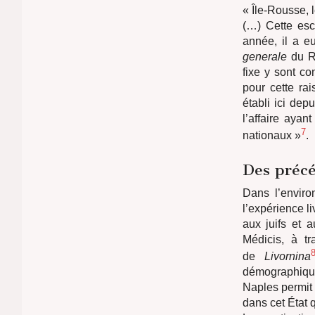
« Île-Rousse, l
(…) Cette esc
année, il a e
generale
du Ro
fixe y sont co
pour cette rai
établi ici de
l’affaire ayan
7
nationaux »
.
Des précé
Dans l’enviro
l’expérience li
aux juifs et 
Médicis, à t
de
Livornina
démographique 
Naples permit 
dans cet État 