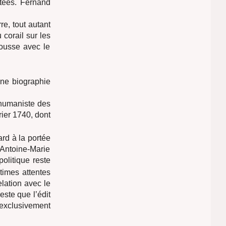
utées. Fernand
re, tout autant
 corail sur les
ousse avec le
une biographie
n humaniste des
rier 1740, dont
ard à la portée
 Antoine-Marie
olitique reste
itimes attentes
lation avec le
este que l’édit
exclusivement