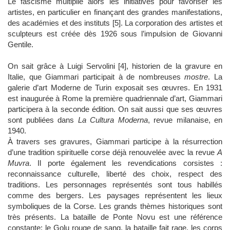
Le fascisme multiplie alors les initiatives pour favoriser les
artistes, en particulier en finançant des grandes manifestations,
des académies et des instituts [5]. La corporation des artistes et
sculpteurs est créée dès 1926 sous l’impulsion de Giovanni
Gentile.
On sait grâce à Luigi Servolini [4], historien de la gravure en
Italie, que Giammari participait à de nombreuses
mostre
. La
galerie d’art Moderne de Turin exposait ses œuvres. En 1931
est inaugurée à Rome la première quadriennale d’art, Giammari
participera à la seconde édition. On sait aussi que ses œuvres
sont publiées dans
La Cultura Moderna
, revue milanaise, en
1940.
À travers ses gravures, Giammari participe à la résurrection
d’une tradition spirituelle corse déjà renouvelée avec la revue
A
Muvra
. Il porte également les revendications corsistes :
reconnaissance culturelle, liberté des choix, respect des
traditions. Les personnages représentés sont tous habillés
comme des bergers. Les paysages représentent les lieux
symboliques de la Corse. Les grands thèmes historiques sont
très présents. La bataille de Ponte Novu est une référence
constante: le Golu rouge de sang, la bataille fait rage, les corps