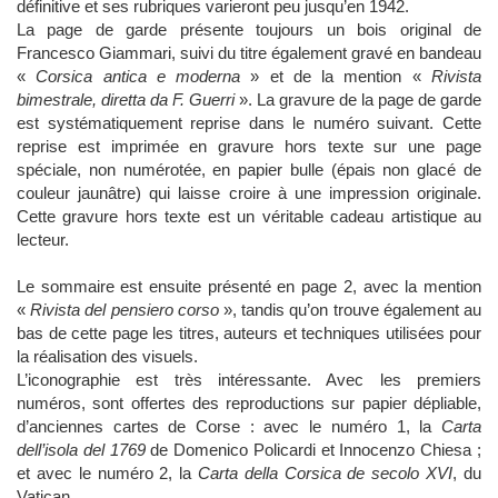
définitive et ses rubriques varieront peu jusqu’en 1942.
La page de garde présente toujours un bois original de
Francesco Giammari, suivi du titre également gravé en bandeau
«
Corsica antica e moderna
» et de la mention «
Rivista
bimestrale, diretta da F. Guerri
». La gravure de la page de garde
est systématiquement reprise dans le numéro suivant. Cette
reprise est imprimée en gravure hors texte sur une page
spéciale, non numérotée, en papier bulle (épais non glacé de
couleur jaunâtre) qui laisse croire à une impression originale.
Cette gravure hors texte est un véritable cadeau artistique au
lecteur.
Le sommaire est ensuite présenté en page 2, avec la mention
«
Rivista del pensiero corso
», tandis qu’on trouve également au
bas de cette page les titres, auteurs et techniques utilisées pour
la réalisation des visuels.
L’iconographie est très intéressante. Avec les premiers
numéros, sont offertes des reproductions sur papier dépliable,
d’anciennes cartes de Corse : avec le numéro 1, la
Carta
dell’isola del 1769
de Domenico Policardi et Innocenzo Chiesa ;
et avec le numéro 2, la
Carta della Corsica de secolo XVI
, du
Vatican.