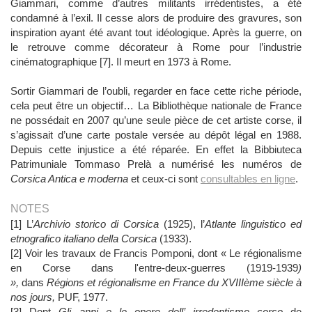
Giammari, comme d’autres militants irrédentistes, a été
condamné à l’exil. Il cesse alors de produire des gravures, son
inspiration ayant été avant tout idéologique. Après la guerre, on
le retrouve comme décorateur à Rome pour l’industrie
cinématographique [7]. Il meurt en 1973 à Rome.
Sortir Giammari de l’oubli, regarder en face cette riche période,
cela peut être un objectif… La Bibliothèque nationale de France
ne possédait en 2007 qu’une seule pièce de cet artiste corse, il
s’agissait d’une carte postale versée au dépôt légal en 1988.
Depuis cette injustice a été réparée. En effet la
Bibbiuteca
Patrimuniale Tommaso Prelà
a numérisé les numéros de
Corsica Antica e moderna
et ceux-ci sont
consultables en ligne
.
NOTES
[1] L’
Archivio storico di Corsica
(1925), l’
Atlante linguistico ed
etnografico italiano della Corsica
(1933).
[2] Voir les travaux de Francis Pomponi, dont « Le régionalisme
en Corse dans l'entre-deux-guerres (1919-1939
)
»,
dans
Régions et régionalisme en France du XVIIIème siècle à
nos jours,
PUF, 1977.
[3] Dont
Gli anni e le opere dell’ irredentismo corso
de