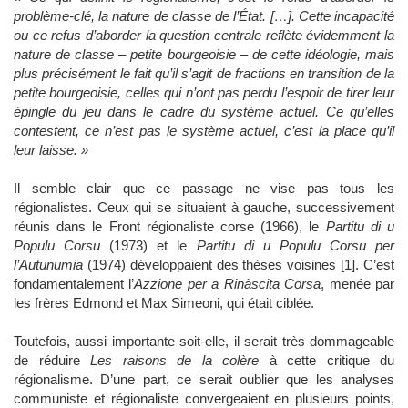
problème-clé, la nature de classe de l’État. […]. Cette incapacité
ou ce refus d’aborder la question centrale reflète évidemment la
nature de classe – petite bourgeoisie – de cette idéologie, mais
plus précisément le fait qu’il s’agit de fractions en transition de la
petite bourgeoisie, celles qui n’ont pas perdu l’espoir de tirer leur
épingle du jeu dans le cadre du système actuel. Ce qu’elles
contestent, ce n’est pas le système actuel, c’est la place qu’il
leur laisse. »
Il semble clair que ce passage ne vise pas tous les
régionalistes. Ceux qui se situaient à gauche, successivement
réunis dans le Front régionaliste corse (1966), le
Partitu di u
Populu Corsu
(1973) et le
Partitu di u Populu Corsu per
l’Autunumia
(1974) développaient des thèses voisines [1]. C’est
fondamentalement l’
Azzione per a Rinàscita Corsa
, menée par
les frères Edmond et Max Simeoni, qui était ciblée.
Toutefois, aussi importante soit-elle, il serait très dommageable
de réduire
Les raisons de la colère
à cette critique du
régionalisme. D’une part, ce serait oublier que les analyses
communiste et régionaliste convergeaient en plusieurs points,