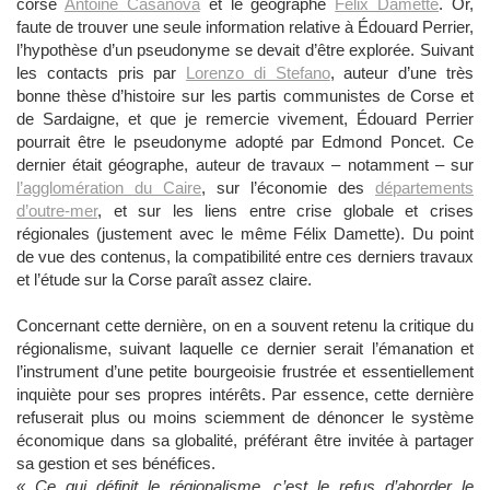
corse
Antoine Casanova
et le géographe
Félix Damette
. Or,
faute de trouver une seule information relative à Édouard Perrier,
l’hypothèse d’un pseudonyme se devait d’être explorée. Suivant
les contacts pris par
Lorenzo di Stefano
, auteur d’une très
bonne thèse d’histoire sur les partis communistes de Corse et
de Sardaigne, et que je remercie vivement, Édouard Perrier
pourrait être le pseudonyme adopté par Edmond Poncet. Ce
dernier était géographe, auteur de travaux – notamment – sur
l’agglomération du Caire
, sur l’économie des
départements
d’outre-mer
, et sur les
liens entre crise globale et crises
régionales
(justement avec le même Félix Damette). Du point
de vue des contenus, la compatibilité entre ces derniers travaux
et l’étude sur la Corse paraît assez claire.
Concernant cette dernière, on en a souvent retenu la critique du
régionalisme, suivant laquelle ce dernier serait l’émanation et
l’instrument d’une petite bourgeoisie frustrée et essentiellement
inquiète pour ses propres intérêts. Par essence, cette dernière
refuserait plus ou moins sciemment de dénoncer le système
économique dans sa globalité, préférant être invitée à partager
sa gestion et ses bénéfices.
« Ce qui définit le régionalisme, c’est le refus d’aborder le