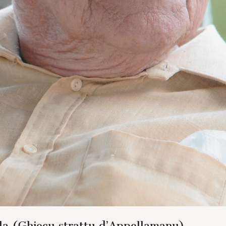
la (Ghjocu strattu d’Appellamanu)