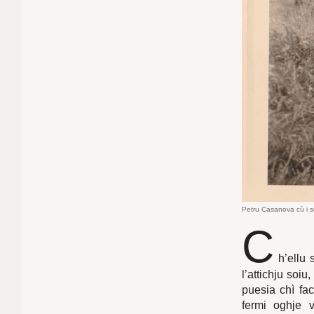
Petru Casanova cù i so 
C
h’ellu 
l’attichju soiu
puesia chì fa
fermi oghje 