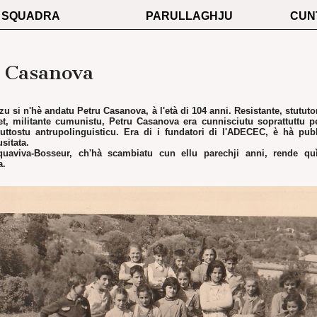
SQUADRA
PARULLAGHJU
CUN
 Casanova
u si n'hè andatu Petru Casanova, à l'età di 104 anni. Resistante, stututo
et, militante cumunistu, Petru Casanova era cunnisciutu soprattuttu p
iuttostu antrupolinguisticu. Era di i fundatori di l'ADECEC, è hà publ
sitata.
uaviva-Bosseur, ch'hà scambiatu cun ellu parechji anni, rende q
a.