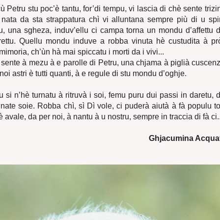
 Petru stu poc’è tantu, for’di tempu, vi lascia di chè sente triz
nata da sta strappatura chì vi alluntana sempre più di u sp
, una sgheza, induv’ellu ci campa torna un mondu d’affettu di
strettu. Quellu mondu induve a robba vinuta hè custudita à p
imoria, ch’ùn hà mai spiccatu i morti da i vivi...
 sente à mezu à e parolle di Petru, una chjama à piglià cuscen
 noi astri è tutti quanti, à e regule di stu mondu d’oghje.
 si n’hè turnatu à ritruvà i soi, femu puru dui passi in daretu, 
unate soie. Robba chì, sì Dì vole, ci puderà aiutà à fà populu 
avale, da per noi, à nantu à u nostru, sempre in traccia di fà ci..
Ghjacumina Acqua