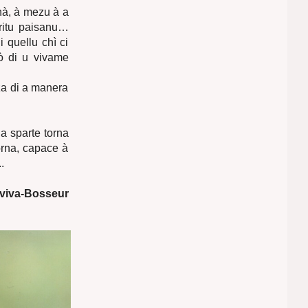
inà, à mezu à a
iritu paisanu…
 quellu chì ci
rò di u vivame
za di a manera
da sparte torna
torna, capace à
.
viva-Bosseur