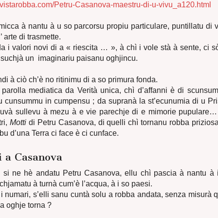
rivistarobba.com/Petru-Casanova-maestru-di-u-vivu_a120.html
icca à nantu à u so parcorsu propiu particulare, puntillatu di vi
’ arte di trasmette.
a i valori novi di a « riescita … », à chì i vole stà à sente, ci sò
insuchjà un imaginariu paisanu oghjincu.
di à ciò ch’è no ritinimu di a so primura fonda.
parolla mediatica da Verità unica, chì d’affanni è di scuns
u cunsummu in cumpensu ; da supranà la st’ecunumia di u Pri
truvà sullevu à mezu à e vie parechje di e mimorie pupulare
tri,
Motti
di Petru Casanova, di quelli chì tornanu robba priziosa
bu d’una Terra ci face è ci cunface.
i a Casanova
u si ne hè andatu Petru Casanova, ellu chì pascia à nantu à 
 chjamatu à turnà cum’è l’acqua, à i so paesi.
i numari, s’elli sanu cuntà solu a robba andata, senza misurà q
ma oghje torna ?