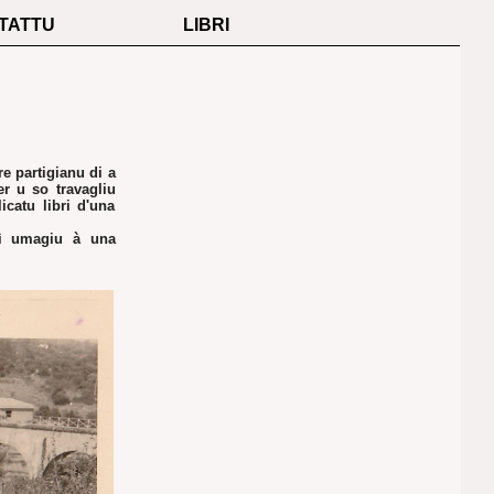
TATTU
LIBRI
re partigianu di a
er u so travagliu
icatu libri d'una
uì umagiu à una