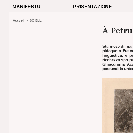
MANIFESTU
PRISENTAZIONE
Accueil
>
SÒ ELLI
À Petru
Stu mese di marz
pidagugia Frein
linguisticu, o p
ricchezza sprupu
Ghjacumina Acq
persunalità unic