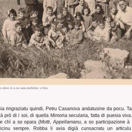
elevi, in a so sala preferita: u fora
sia ringraziatu quindi, Petru Casanova andatusine da pocu. Ta
, à prò di i soi, di quella Mimoria secularia, fatta di puesia viva
ce chì a so opara (
Motti
,
Appellamanu
, a so participazione 
vicinu sempre. Robba li avia digià cunsacratu un articul