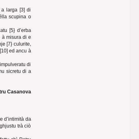
 a larga [3] di
élla scupina o
atu [5} d’erba
è à misura di e
je [7} culurite,
a [10] ed ancu à
 impulveratu di
mu sicretu di a
tru Casanova
e d’intimità da
ghjustu trà ciò