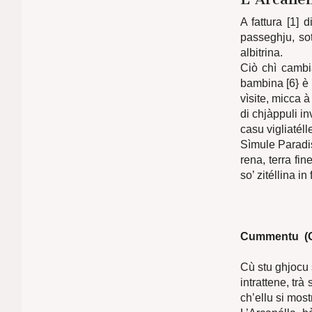
A fattura [1] d
passeghju, sot
albitrina.
Ciò chì cambia
bambina [6} è d
vìsite, micca à 
di chjàppuli inv
casu vigliatélle
Sìmule Paradis
rena, terra fin
so’ zitéllina in f
Cummentu (G
Cù stu ghjocu s
intrattene, trà
ch’ellu si most