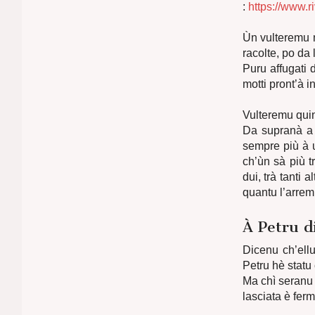
:
https://www.
Ùn vulteremu m
racolte, po da l
Puru affugati d
motti pront’à 
Vulteremu quin
Da supranà a 
sempre più à 
ch’ùn sà più 
dui, trà tanti al
quantu l’arrem
À Petru d
Dicenu ch’ell
Petru hè statu
Ma chì seranu 
lasciata è fer