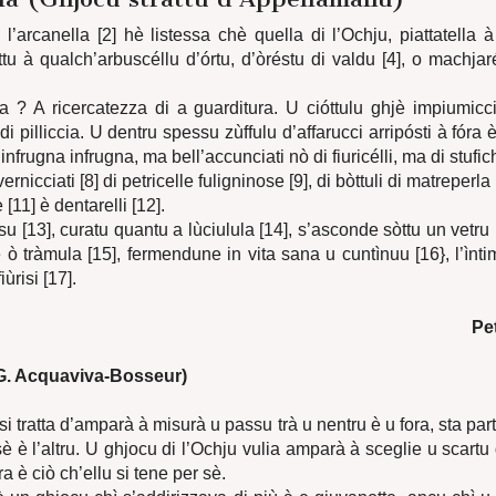
i l’arcanella [2] hè listessa chè quella di l’Ochju, piattatella à
tu à qualch’arbuscéllu d’órtu, d’òréstu di valdu [4], o machjar
 ? A ricercatezza di a guarditura. U cióttulu ghjè impiumicci
i pilliccia. U dentru spessu zùffulu d’affarucci arripósti à fóra 
infrugna infrugna, ma bell’accunciati nò di fiuricélli, ma di stufich
ernicciati [8] di petricelle fuligninose [9], di bòttuli di matreperl
 [11] è dentarelli [12].
u [13], curatu quantu a lùciulula [14], s’asconde sòttu un vetru
e ò tràmula [15], fermendune in vita sana u cuntìnuu [16}, l’ìnti
iùrisi [17].
Pe
. Acquaviva-Bosseur)
i tratta d’amparà à misurà u passu trà u nentru è u fora, sta part
 sè è l’altru. U ghjocu di l’Ochju vulia amparà à sceglie u scartu 
ra è ciò ch’ellu si tene per sè.