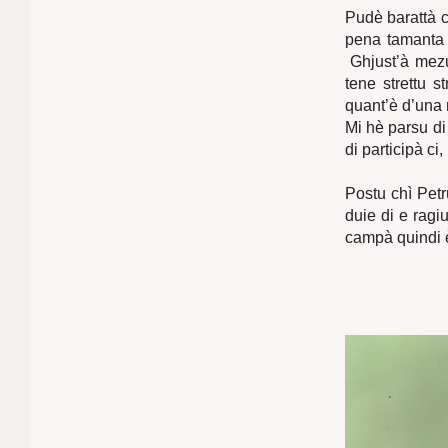
Pudè barattà cù
pena tamanta 
Ghjust’à mezu
tene strettu 
quant’è d’una m
Mi hè parsu di
di participà ci,
Postu chì Petru
duie di e ragi
campà quindi è 