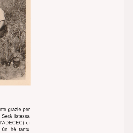
nte grazie per
. Serà listessa
à l’ADECEC) ci
u ùn hè tantu