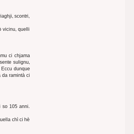
aghji, scontri,
 vicinu, quelli
ummu ci chjama
sente sulignu,
… Eccu dunque
 da ramintà ci
i so 105 anni.
uella chì ci hè