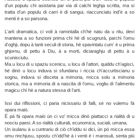
d'un populu chì asistaria par via di calchì leghja scritta, ma si
tratta d'un populu di carri è di sangui, riaccunciatu ind'è a so
menti è a so parsona.
L'arti dramatica, ci voli à ramintalla ch'hè natu da u ritu, devi
mantena a so funzioni prima chì hè di scugnurà, parchì l'omu
d'oghji, dopu à tanti seculi di storia, hè spavintatu cum' è u prima
ghjornu, di pettu à Diu, à a morti, diciaraghju di pettu à u
scunisciutu.
Ma u locu di u spaziu scenicu, u locu di l'attori, quiddu ch'agisci,
hè dinò u locu induva si sfundanu i riccia ch'accurtiscianu u
sognu, induva si disceta a mimoria, micca solu a mimoria
storica, ma a mimoria di a nascita di l'omu, vogliu dì l'alimentu
magicu chì hè a natura stessa di l'arti.
Issi dui riflissioni, ci paria nicissariu di falli, sè no vulemu fà
opara maiò.
È pà fà opara maiò ùn ci vo’ micca dinò piattacci a rialità di u
nosciu paesi. A so rialità culturali, ecunomica, suciali, umana.
Un isulanu à u cuntrariu di ciò ch'iddu si dici, ùn pò micca essa
omu rinchjusu, spostu ch'idd'hè à i venti è i marosuli, senta più