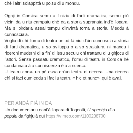
chè l'altri sciappittà u polsu di u mondu.
Oghji in Corsica semu a l'iniziu di l'arti dramatica, semu più
vicini da u ritu campatu chè da a storia supranata ind'è l'opara.
Ma si pirdaria assai tempu d'invintà torna a storia. Meddu à
cunnosciala.
Vogliu dì chì l'omu di teatru un pò fà nici d'ùn cunnoscia a storia
di l'arti dramatica, u so sviluppu o a so straiatura, ni mancu i
ricerchi muderni di a fin' di issu seculu chi trattanu di u ghjocu di
l'attori. Senza passatu dramaticu, l'omu di teatru in Corsica hè
cundannatu à a cunniscenza è à a ricerca.
U teatru corsu un pò essa ch'un teatru di ricerca. Una ricerca
chì si faci cum'eddu si faci u teatru « hic et nunc», qui è avali.
PER ANDÀ PIÀ IN DA
Un documentariu nant'à l'opara di Tognotti,
U spechju di u
populu
da fighjulà quì
https://vimeo.com/1100238700