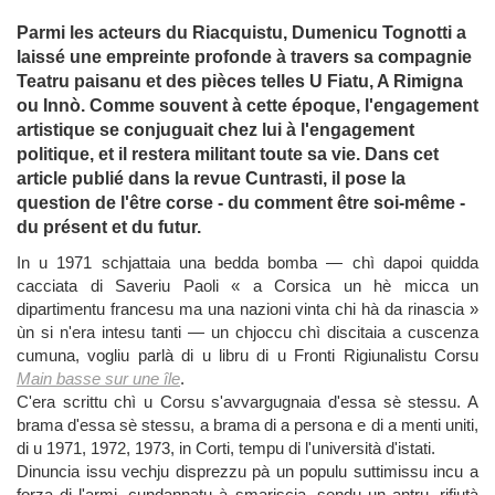
Parmi les acteurs du Riacquistu, Dumenicu Tognotti a
laissé une empreinte profonde à travers sa compagnie
Teatru paisanu et des pièces telles U Fiatu, A Rimigna
ou Innò. Comme souvent à cette époque, l'engagement
artistique se conjuguait chez lui à l'engagement
politique, et il restera militant toute sa vie. Dans cet
article publié dans la revue Cuntrasti, il pose la
question de l'être corse - du comment être soi-même -
du présent et du futur.
In u 1971 schjattaia una bedda bomba — chì dapoi quidda
cacciata di Saveriu Paoli « a Corsica un hè micca un
dipartimentu francesu ma una nazioni vinta chi hà da rinascia »
ùn si n'era intesu tanti — un chjoccu chì discitaia a cuscenza
cumuna, vogliu parlà di u libru di u Fronti Rigiunalistu Corsu
Main basse sur une île
.
C'era scrittu chì u Corsu s'avvargugnaia d'essa sè stessu. A
brama d'essa sè stessu, a brama di a persona e di a menti uniti,
di u 1971, 1972, 1973, in Corti, tempu di l'università d'istati.
Dinuncia issu vechju disprezzu pà un populu suttimissu incu a
forza di l'armi, cundannatu à smariscia, sendu un antru, rifiutà