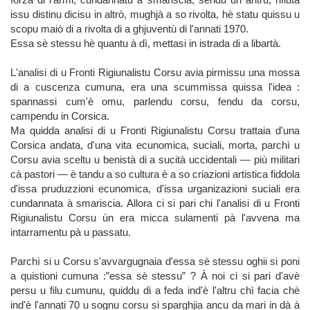
issu distinu dicisu in altrò, mughjà a so rivolta, hè statu quissu u
scopu maiò di a rivolta di a ghjuventù di l'annati 1970.
Essa sè stessu hè quantu à dì, mettasi in istrada di a libartà.
L'analisi di u Fronti Rigiunalistu Corsu avia pirmissu una mossa
di a cuscenza cumuna, era una scummissa quissa l'idea :
spannassi cum'è omu, parlendu corsu, fendu da corsu,
campendu in Corsica.
Ma quidda analisi di u Fronti Rigiunalistu Corsu trattaia d'una
Corsica andata, d'una vita ecunomica, suciali, morta, parchì u
Corsu avia sceltu u benistà di a sucità uccidentali — più militari
cà pastori — è tandu a so cultura è a so criazioni artistica fiddola
d'issa pruduzzioni ecunomica, d'issa urganizazioni suciali era
cundannata à smariscia. Allora ci si pari chi l'analisi di u Fronti
Rigiunalistu Corsu ùn era micca sulamenti pà l'avvena ma
intarramentu pà u passatu.
Parchì si u Corsu s'avvargugnaia d'essa sè stessu oghii si poni
a quistioni cumuna :”essa sè stessu” ? À noi ci si pari d'avè
persu u filu cumunu, quiddu di a feda ind'è l'altru chì facia chè
ind'è l'annati 70 u sognu corsu si sparghjia ancu da mari in dà à