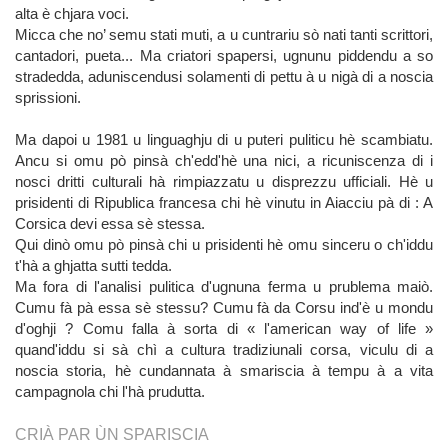
alta è chjara voci.
Micca che no’ semu stati muti, a u cuntrariu sò nati tanti scrittori,
cantadori, pueta... Ma criatori spapersi, ugnunu piddendu a so
stradedda, aduniscendusi solamenti di pettu à u nigà di a noscia
sprissioni.
Ma dapoi u 1981 u linguaghju di u puteri puliticu hè scambiatu.
Ancu si omu pò pinsà ch'edd'hè una nici, a ricuniscenza di i
nosci dritti culturali hà rimpiazzatu u disprezzu ufficiali. Hè u
prisidenti di Ripublica francesa chi hè vinutu in Aiacciu pà di : A
Corsica devi essa sè stessa.
Qui dinò omu pò pinsà chi u prisidenti hè omu sinceru o ch'iddu
t'hà a ghjatta sutti tedda.
Ma fora di l'analisi pulitica d'ugnuna ferma u prublema maiò.
Cumu fà pà essa sè stessu? Cumu fà da Corsu ind'è u mondu
d'oghji ? Comu falla à sorta di « l'american way of life »
quand'iddu si sà chì a cultura tradiziunali corsa, viculu di a
noscia storia, hè cundannata à smariscia à tempu à a vita
campagnola chi l'hà prudutta.
CRIÀ PAR ÙN SPARISCIA