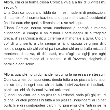
Allora, chì ci si ferma d'issa Corsica viva à a fin' di u vintesimu
seculu ?
Una Corsica tocca anch'idda da i mezi muderni di pruduzzioni,
di scambiu è di cumunicazioni, ancu puru sì a sucità uccidentali
ùn c'hà datu chè qualchi limosina di u so sviluppu.
D'issa Corsica induva semu cundannati à campà cum'erani
cundannati à campà u so distinu i parsunaghji di a tragedia
greca, d'issa Corsica dicu, ci ferma a mimoria è a tarra. Ciò chi
vol' dì u prisenti, a vita sempri a fà, u spaziu verghjinu di u
nosciu sognu, ciò chì vol' dì pà i creatori chì ùn si tratta micca di
mantena, di salvà, di difendasi, ma d'agiscia oghji par oghji
senza primura micca di u passatu o di l'avvena, d'agiscia à
narbi è à cori sciolti.
Allora, quand'è no’ ci dumandemu cumu fà pà essa sè stessu in
Corsica, a tempu rispundimu, dendu tutta a so piazza à i criatori
chi sò iddi, in ogni locu ch'ani fattu i civilizazioni è i culturi, i
particulari chi sò divintati i valori universali.
Quandu no’ dimu dà a so piazza a i criatori, saria più ghjustu di
dì chè i criatori piddessini tutta a so piazza, indipindenti di i puteri
pulitichi è di i contraputeri parchi no’ pinsemu chè l'arti in sè hè