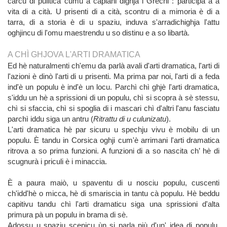
carcu di pulitica cumu a capiani dighjà i Grechi : participà à a
vita di a cità. U prisenti di a cità, scontru di a mimoria è di a
tarra, di a storia è di u spaziu, induva s'arradichighja l'attu
oghjincu di l'omu maestrendu u so distinu e a so libartà.
A CHÌ GHJOVA L'ARTI DRAMATICA
Ed hè naturalmenti ch'emu da parlà avali d'arti dramatica, l'arti di
l'azioni è dinò l'arti di u prisenti. Ma prima par noi, l'arti di a feda
ind'è un populu è ind'è un locu. Parchì chì ghjè l'arti dramatica,
s'iddu un hè a sprissioni di un populu, chì si scopra à sè stessu,
chì si sfaccia, chì si spoglia di i mascari chì d'altri l'anu fasciatu
parchì iddu siga un antru (
Ritrattu di u culunizatu
).
L'arti dramatica hè par sicuru u spechju vivu è mobilu di un
populu. È tandu in Corsica oghji cum'è arrimani l'arti dramatica
ritrova a so prima funzioni. A funzioni di a so nascita ch’ hè di
scugnurà i priculi è i minaccia.
È a paura maiò, u spaventu di u nosciu populu, cuscenti
ch'idd'hè o micca, hè di smariscia in tantu cà populu. Hè beddu
capitivu tandu chì l'arti dramaticu siga una sprissioni d'alta
primura pà un populu in brama di sè.
Adossu u spaziu scenicu ùn si parla più d'un' idea di populu,