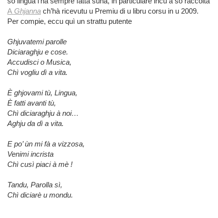
so lingua l’hà sempre fatta sunà, in particulare incù a so raccolta
A
Ghjanna
ch’hà ricevutu u Premiu di u libru corsu in u 2009.
Per compie, eccu quì un strattu putente
Ghjuvatemi parolle
Diciaraghju e cose.
Accudisci o Musica,
Chì vogliu dì a vita.
È ghjovami tù, Lingua,
È fatti avanti tù,
Chì diciaraghju à noi…
Aghju da dì a vita.
E po’ ùn mi fà a vizzosa,
Venimi incrista
Chì cusì piaci à mè !
Tandu, Parolla sì,
Chì diciarè u mondu.