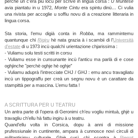
perché ùn c’era più locu per scrive in lingua corsa :
U Muntese
avia piantatu in u 1972,
Monte Cintu
era spintu dinù… Ci vulia
una rivista per accoglie u soffiu novu di a creazione litteraria in
lingua corsa.
Sta storia, l’emu digià conta in
Robba
, ma rammintemu
quantunque chì
Rigiru
hè nata grazia à i scambii di l’
Università
d’estate
di u 1973 incù qualchì urientazione chjarissima :
- Vuliamu solu testi scritti in corsu
- Vuliamu esse in cunsunante incù l’anticu ma parlà di e cose
oghjinche "perchè oghje hè oghje”
- Vuliamu aduprà l’intrecciate CHJ / GHJ : emu ancu travagliatu
incù un tippograffu per creà un segnu novu è un carattare da
stampittà per a mascina. L’emu fatta !
A SCRITTURA PER U TEATRU
Un antra parte di l’opera di Geronimi ch’eu vogliu mintuà, ghjè u
travagliu ch’ellu hà fattu ingiru à u teatru.
Quand’ellu volta in Corsica, dopu à anni di missione
prufessiunale in cuntinente, ampara à cunnosce novi circuli di
militantisimu culturale. Ghjè cusì chì scontra à
Pierrot