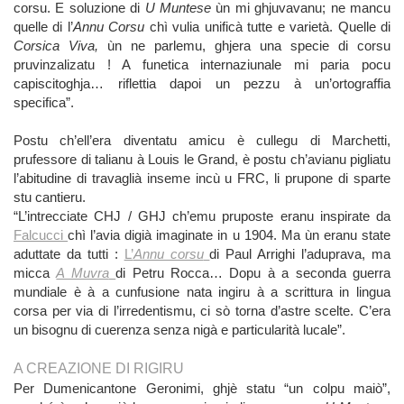
corsu. E soluzione di
U Muntese
ùn mi ghjuvavanu; ne mancu
quelle di l’
Annu Corsu
chì vulia unificà tutte e varietà. Quelle di
Corsica Viva,
ùn ne parlemu, ghjera una specie di corsu
pruvinzalizatu ! A funetica internaziunale mi paria pocu
capiscitoghja… riflettia dapoi un pezzu à un’ortograffia
specifica”.
Postu ch’ell’era diventatu amicu è cullegu di Marchetti,
prufessore di talianu à Louis le Grand, è postu ch’avianu pigliatu
l’abitudine di travaglià inseme incù u FRC, li prupone di sparte
stu cantieru.
“L’intrecciate CHJ / GHJ ch’emu pruposte eranu inspirate da
Falcucci
chì l’avia digià imaginate in u 1904. Ma ùn eranu state
aduttate da tutti :
L’
Annu corsu
di Paul Arrighi l’aduprava, ma
micca
A Muvra
di Petru Rocca… Dopu à a seconda guerra
mundiale è à a cunfusione nata ingiru à a scrittura in lingua
corsa per via di l’irredentismu, ci sò torna d’astre scelte. C’era
un bisognu di cuerenza senza nigà e particularità lucale”.
A CREAZIONE DI RIGIRU
Per Dumenicantone Geronimi, ghjè statu “un colpu maiò”,