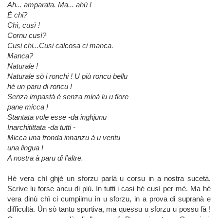
Ah... amparata. Ma... ahù !
È chi?
Chì, cusì !
Cornu cusì?
Cusi chi...Cusi calcosa ci manca.
Manca?
Naturale !
Naturale sò i ronchi ! U più roncu bellu
hè un paru di roncu !
Senza impastà è senza minà lu u fiore
pane micca !
Stantata vole esse -da inghjunu
Inarchitittata -da tutti -
Micca una fronda innanzu à u ventu
una lingua !
A nostra à paru di l'altre.
Hè vera chì ghjè un sforzu parlà u corsu in a nostra sucetà.
Scrive lu forse ancu di più. In tutti i casi hè cusì per mè. Ma hè
vera dinù chì ci cumpiimu in u sforzu, in a prova di supranà e
difficultà. Ùn sò tantu spurtiva, ma quessu u sforzu u possu fà !