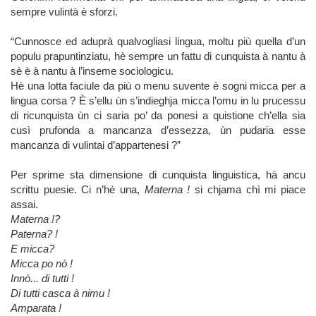
sempre vulintà è sforzi.
“Cunnosce ed aduprà qualvogliasi lingua, moltu più quella d’un
populu prapuntinziatu, hè sempre un fattu di cunquista à nantu à
sè è à nantu à l’inseme sociologicu.
Hè una lotta faciule da più o menu suvente è sogni micca per a
lingua corsa ? È s’ellu ùn s’indieghja micca l’omu in lu prucessu
di ricunquista ùn ci saria po’ da ponesi a quistione ch’ella sia
cusì prufonda a mancanza d’essezza, ùn pudaria esse
mancanza di vulintai d’appartenesi ?”
Per sprime sta dimensione di cunquista linguistica, hà ancu
scrittu puesie. Ci n’hè una,
Materna !
si chjama chì mi piace
assai.
Materna !?
Paterna? !
E micca?
Micca po nò !
Innò... di tutti !
Di tutti casca à nimu !
Amparata !