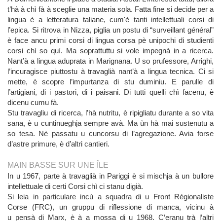
t’hà à chì fà à sceglie una materia sola. Fatta fine si decide per a
lingua è a letteratura taliane, cum'è tanti intellettuali corsi di
l’epica. Si ritrova in Nizza, piglia un postu di “surveillant général”
è face ancu primi corsi di lingua corsa pè unipochi di studienti
corsi chì so quì. Ma soprattuttu si vole impegnà in a ricerca.
Nant’à a lingua aduprata in Marignana. U so prufessore, Arrighi,
l’incuragisce piuttostu à travaglià nant’à a lingua tecnica. Ci si
mette, è scopre l’impurtanza di stu duminiu. E parulle di
l’artigiani, di i pastori, di i paisani. Di tutti quelli chì facenu, è
dicenu cumu fà.
Stu travagliu di ricerca, l’hà nutritu, è ripigliatu durante a so vita
sana, è u cuntinueghja sempre avà. Ma ùn hà mai sustenutu a
so tesa. Nè passatu u cuncorsu di l’agregazione. Avia forse
d’astre primure, è d’altri cantieri.
MAIN BASSE SUR UNE ÎLE
In u 1967, parte à travaglià in Pariggi è si mischja à un bullore
intellettuale di certi Corsi chì ci stanu digià.
Si leia in particulare incù a squadra di u Front Régionaliste
Corse (FRC), un gruppu di riflessione di manca, vicinu à
u pensà di Marx, è à a mossa di u 1968. C’eranu trà l’altri