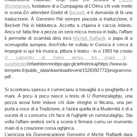
Michelangeli
, fundatore di a Cumpagnia di L’Olmu chì vole mette
in scena
En attendant Godot
di
Beckett
, è li dumanda di fà una
traduzzione. À Geronimi l’hè sempre piaciuta a traduzzione, è
Beckett l’hà in bibbiuteca. Accetta a chjama è caccia
Intantu
.
Ancu sè fatta fine a pezza ùn serà micca messa in ballu, l’affare
li permette di scambià dinù incù
Micheli Raffaelli,
u papa di a
scenugrafia auropea. Anch’ellu hè vultatu in Corsica è cerca à
impegnà si quì trà musica, pittura è teatru - in u 1983 hà creatu
U Lamentu di l’omu persu trà mare è
surghjente
://efaidnbmnnnibpcajpcglclefindmkaj/https://www.la-
tempete.fr/public_data/download/event/1526392772/programme.
pdf .
Si scontranu spessu è cumincianu à travaglià à u prughjettu à 4
mani. À pocu à pocu nasce u testu di
U Ruminzalaghju,
una
pezza assai forte induve chì duie streghe si liticanu, una per
purtà a voce di a Tradizione, è l’astra quella di a Mudernità è di a
sucetà di u cunsumu chì face di l’ughjetti un ruminzulaghju. Sta
volta l’affare anderà sin’à a scena è firmarà cumu un mumentu
maiò di a creazione corsa oghjinca.
L’amicizia trà Dumenicantone Geronimi è Michè Raffaelli darà