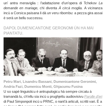
un' antra meraviglia : l’adattazione d’un’opera di Tchekov
La
demande en mariage,
chì diventa
À circà moglia.
A vicinanza
incù a Corsica paisana li dà un veru ribombu: a pezza gira assai
è serà un bellu successu.
DAPOI, DUMENICANTONE GERONOMI ÙN HA MAI
PIANTATU.
Petru Mari, Lisandru Bassani, Dumenicantone Geronimi,
Andria Fazi, Dumenicu Monti, Ghjacumu Fusina
U so sapè linguisticu è antrupulogicu hà sempre circatu à
tramandà lu, ch’ellu sia incù u prughjettu audiovisivu
Parolle d’eri
di Paul Simponpoli incù u PRNC, o nant’à articuli, scritti vari. È a