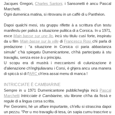
Jacques Gregori,
Charles Santoni,
i Sansonetti è ancu Pascal
Marchetti.
Ogni dumenica matina, si ritrovanu in un caffè di u Panthéon.
Dapoi qualchi mesi, stu gruppu riflette à a scrittura d’un testu
manifestu per palisà a situazione pulitica di a Corsica. In u 1971,
esce
Main basse sur une île
,
incù stu titulu cusì forte, inspiratu
da u film
Main basse sur la ville
di
Francesco Rosi
chì parla di
predazione : “a situazione in Corsica ci paria abbastanza
simule” c’hà spiegatu Dumenicantone, ch’hà partecipatu à stu
travagliu, senza esse à u principiu.
U scopu era di mustrà i meccanismi di culunizazione è
d’alienazione ch’inghjuliavanu i Corsi, è ghjera ancu una manera
di spiccà si di l’
ARC
ch’era assai menu di manca !
INTRICCIATE È CAMBIARINE
Sempre in u 1971 Dumenicantone pubblicheghja incù
Pascal
Marchetti
Intricciate è Cambiarine,
stu librone ch’ha da fissà e
regule di a lingua corsa scritta.
Per Geronimi, hè un affare impurtante, ch’ellu si strascina dapoi
un pezzu. “Per u mo travagliu di tesa, ùn sapia cumu trascrive u