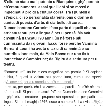
S'ellu hè statu cusì putente u Riacquistu, ghjè perchè
ch'eranu numerosi assai quelli chì si sò mossi è
impegnati à prò di a cultura corsa. Tra i puntelli di
st'epica, ci sò personalità sfarente, omi o donne di
cantu, di puesia, d'arte, di ciarbellu, di core...
Dumenicantone Geronimi face parte di quelli ch'anu
arricatu tantu, per a lingua è per u pensà. Ma avà
ch'ellu hà francatu i 90 anni, ùn hè forse più
cunnisciutu da i giovani. Eccu forse perchè Vannina
Bernard-Leoni hà avutu u laziu di rammintà e so
cuntribuzione maiò, da Main Basse sur une île à
Intrecciate è Cambierine; da Rigiru à a scrittura per u
teatru.
“Portacultura”. ùn hè micca magnifica sta parolla ? Si capisce
subitu, è quasi u vidimu stu portacultura, cumu una specie
d’
Atlante chì porta u mondu nant’à e so spalle
!
In realtà, per quellu chì l’ha zuccata sta parolla, ùn c’hè nè eroe,
nè musculi. Si passa in astrò l’affare. Dumenicantone Geronimi
– ghjè ellu u creatore - prupone sta spressione per parlà di a
lingua. Simu di maghju 1976, esce u numeru 6 di a rivista
Rigiru