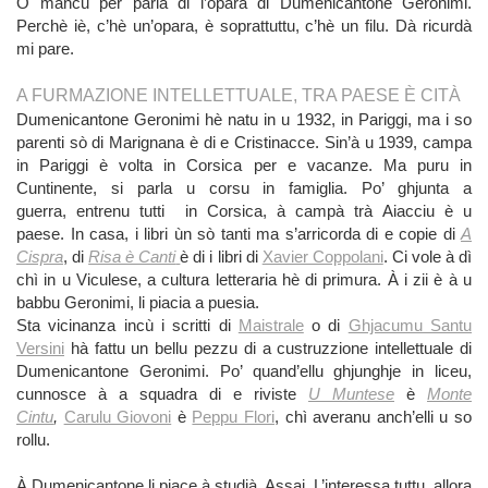
O mancu per parlà di l’opara di Dumenicantone Geronimi.
Perchè iè, c’hè un’opara, è soprattuttu, c’hè un filu. Dà ricurdà
mi pare.
A FURMAZIONE INTELLETTUALE, TRA PAESE È CITÀ
Dumenicantone Geronimi hè natu in u 1932, in Pariggi, ma i so
parenti sò di Marignana è di e Cristinacce. Sin’à u 1939, campa
in Pariggi è volta in Corsica per e vacanze. Ma puru in
Cuntinente, si parla u corsu in famiglia. Po’ ghjunta a
guerra, entrenu tutti in Corsica, à campà trà Aiacciu è u
paese. In casa, i libri ùn sò tanti ma s’arricorda di e copie di
A
Cispra
, di
Risa è Canti
è di i libri di
Xavier Coppolani
. Ci vole à dì
chì in u Viculese, a cultura letteraria hè di primura. À i zii è à u
babbu Geronimi, li piacia a puesia.
Sta vicinanza incù i scritti di
Maistrale
o di
Ghjacumu Santu
Versini
hà fattu un bellu pezzu di a custruzzione intellettuale di
Dumenicantone Geronimi. Po’ quand’ellu ghjunghje in liceu,
cunnosce à a squadra di e riviste
U Muntese
è
Monte
Cintu
,
Carulu Giovoni
è
Peppu Flori
, chì averanu anch’elli u so
rollu.
À Dumenicantone li piace à studià. Assai. L’interessa tuttu, allora