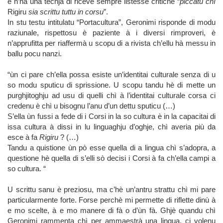
è n’hà una techja di riceve sempre listesse critiche “
piccatu chì
Rigiru
sia scrittu tuttu in corsu
”.
In stu testu intitulatu “Portacultura”, Geronimi risponde di modu
raziunale, rispettosu è paziente à i diversi rimproveri, è
n’apprufitta per riaffermà u scopu di a rivista ch’ellu hà messu in
ballu pocu nanzi.
“ùn ci pare ch’ella possa esiste un’identitai culturale senza di u
so modu sputicu di sprissione. U scopu tandu hè di mette un
purghjitoghju ad usu di quelli chì à l’identitai culturale corsa ci
credenu è chì u bisognu l’anu d’un dettu sputicu (…)
S’ella ùn fussi a fede di i Corsi in la so cultura è in la capacitai di
issa cultura à dissi in lu linguaghju d’oghje, chì averia più da
esce à fa
Rigiru
? (…)
Tandu a quistione ùn pò esse quella di a lingua chì s’adopra, a
questione hè quella di s’elli sò decisi i Corsi à fa ch’ella campi a
so cultura. “
U scrittu sanu è preziosu, ma c’hè un’antru strattu chì mi pare
particularmente forte. Forse perchè mi permette di riflette dinù à
e mo scelte, à e mo manere di fà o d’ùn fà. Ghjè quandu chì
Geronimi rammenta chì per ammaestrà una lingua, ci volenu