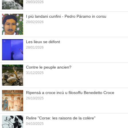
28/03/2026
I più landani cunfini - Pedro Páramo in corsu
28/02/2026
Les lieux se défont
28/01/2026
Contre le peuple ancien?
31/12/2025
Ripensà a croce incù u filosoffu Benedetto Croce
26/10/2025
Relire "Corse: les raisons de la colère"
04/10/2025